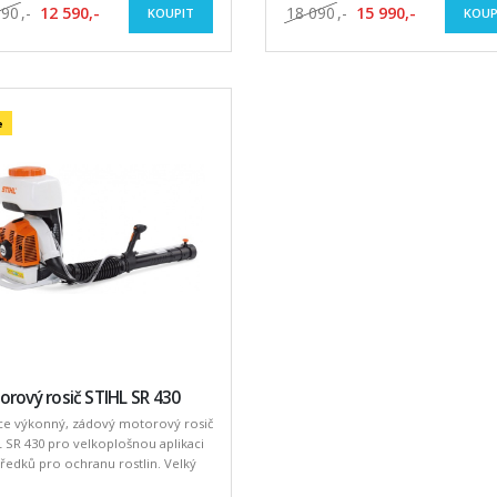
390
,-
12 590,-
18 090
,-
15 990,-
KOUPIT
KOUP
e
rový rosič STIHL SR 430
ce výkonný, zádový motorový rosič
 SR 430 pro velkoplošnou aplikaci
ředků pro ochranu rostlin. Velký