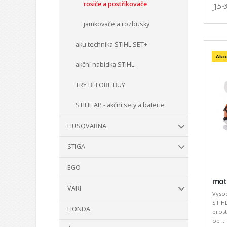
rosiče a postřikovače
15 
jamkovače a rozbusky
aku technika STIHL SET+
Akc
akční nabídka STIHL
TRY BEFORE BUY
STIHL AP - akční sety a baterie
HUSQVARNA
STIGA
EGO
moto
VARI
Vyso
STIHL
HONDA
prost
ob ...