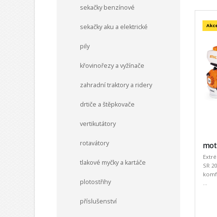
sekačky benzínové
Akc
sekačky aku a elektrické
pily
křovinořezy a vyžínače
zahradní traktory a ridery
drtiče a štěpkovače
vertikutátory
rotavátory
moto
Extr
tlakové myčky a kartáče
SR 20
komfo
plotostřihy
...
příslušenství