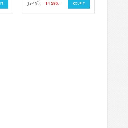
19 190
,-
14 590,-
IT
KOUPIT