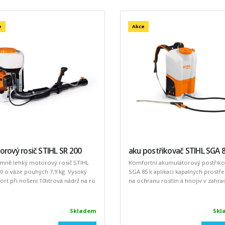
e
Akce
rový rosič STIHL SR 200
aku postřikovač STIHL SGA 
émně lehký motorový rosič STIHL
Komfortní akumulátorový postřiko
0 o váze pouhých 7,9 kg. Vysoký
SGA 85 k aplikaci kapalných prostř
rt při nošení.10litrová nádrž na ro
na ochranu rostlin a hnojiv v zahrad
Skladem
Skl