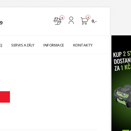
0
0
0,-
9
Nejste přihlášen
EJ
SERVIS A DÍLY
INFORMACE
KONTAKTY
Přihlásit
Registrace