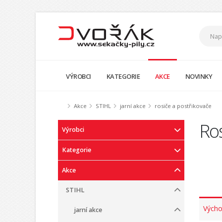
VÝROBCI
KATEGORIE
AKCE
NOVINKY
Akce
STIHL
jarní akce
rosiče a postřikovače
Ros
Výrobci
Kategorie
Akce
STIHL
Výcho
jarní akce