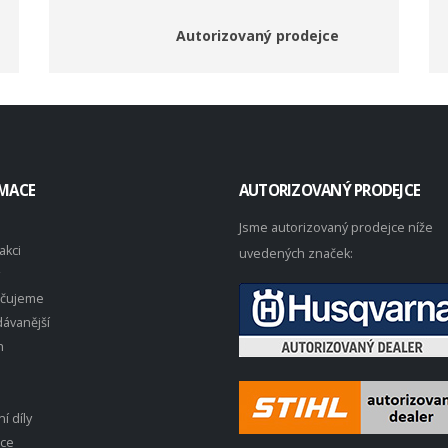
Autorizovaný prodejce
MACE
AUTORIZOVANÝ PRODEJCE
Jsme autorizovaný prodejce níže
akci
uvedených značek:
čujeme
ávanější
n
í díly
ace