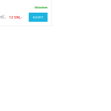
Skladem
290
,-
13 590,-
KOUPIT