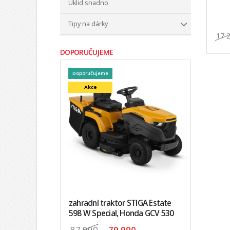
Úklid snadno
Tipy na dárky
17 
DOPORUČUJEME
Doporučujeme
Akce
zahradní traktor STIGA Estate
598 W Special, Honda GCV 530
87 990
,-
79 990,-