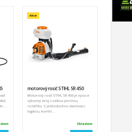
Akce
85
motorový rosič STIHL SR 450
vač
Motorový rosič STIHL SR 450 je vysoce
edků
výkonný stroj s velkou plochou
n ...
rozstřiku. S jednoduchou startovací
logikou, komfo ...
adem
Skladem