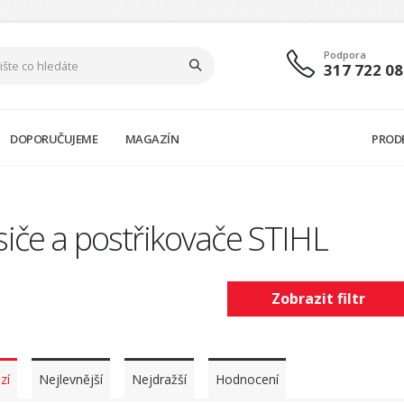
Podpora
317 722 08
DOPORUČUJEME
MAGAZÍN
PROD
iče a postřikovače STIHL
Zobrazit filtr
zí
Nejlevnější
Nejdražší
Hodnocení