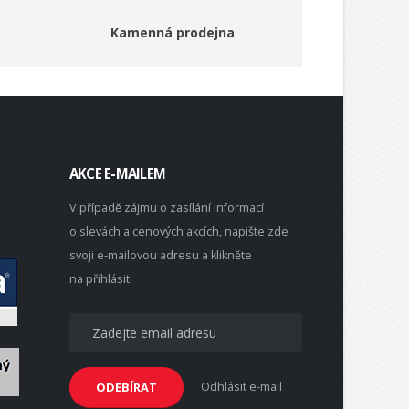
Kamenná prodejna
AKCE E-MAILEM
V případě zájmu o zasílání informací
o slevách a cenových akcích, napište zde
svoji e-mailovou adresu a klikněte
na přihlásit.
Odhlásit e-mail
ODEBÍRAT