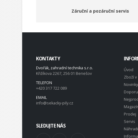
Záruční a pozáruční servis
KONTAKTY
INFOR
Dvořák, zahradní technika s.r.o.
Úvod
Křižíkova 2267, 256 01 Benešov
Zboží v 
TELEFON
Novinky
+420 317 722 089
Doporu
EMAIL
Nejprod
info@sekacky-pily.cz
Magazí
Prodej
Servis
SLEDUJTE NÁS
Náhradn
Inform