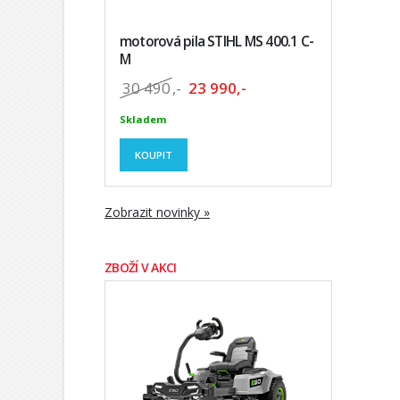
motorová pila STIHL MS 400.1 C-
M
30 490
,-
23 990,-
Skladem
KOUPIT
Zobrazit novinky »
ZBOŽÍ V AKCI