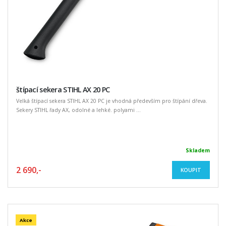
štípací sekera STIHL AX 20 PC
Velká štípací sekera STIHL AX 20 PC je vhodná především pro štípání dřeva.
Sekery STIHL řady AX, odolné a lehké. polyami ...
Skladem
2 690,-
KOUPIT
Akce