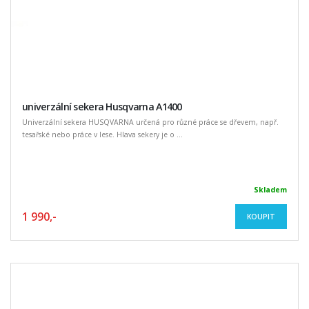
univerzální sekera Husqvarna A1400
Univerzální sekera HUSQVARNA určená pro různé práce se dřevem, např.
tesařské nebo práce v lese. Hlava sekery je o ...
Skladem
1 990,-
KOUPIT