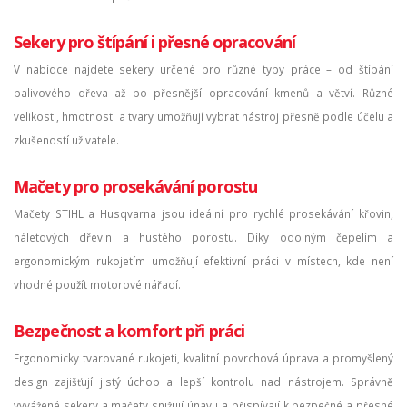
Sekery pro štípání i přesné opracování
V nabídce najdete sekery určené pro různé typy práce – od štípání
palivového dřeva až po přesnější opracování kmenů a větví. Různé
velikosti, hmotnosti a tvary umožňují vybrat nástroj přesně podle účelu a
zkušeností uživatele.
Mačety pro prosekávání porostu
Mačety STIHL a Husqvarna jsou ideální pro rychlé prosekávání křovin,
náletových dřevin a hustého porostu. Díky odolným čepelím a
ergonomickým rukojetím umožňují efektivní práci v místech, kde není
vhodné použít motorové nářadí.
Bezpečnost a komfort při práci
Ergonomicky tvarované rukojeti, kvalitní povrchová úprava a promyšlený
design zajišťují jistý úchop a lepší kontrolu nad nástrojem. Správně
vyvážené sekery a mačety snižují únavu a přispívají k bezpečné a přesné