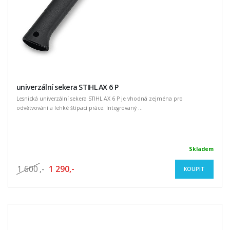
univerzální sekera STIHL AX 6 P
Lesnická univerzální sekera STIHL AX 6 P je vhodná zejména pro
odvětvování a lehké štípací práce. Integrovaný ...
Skladem
1 600
,-
1 290,-
KOUPIT