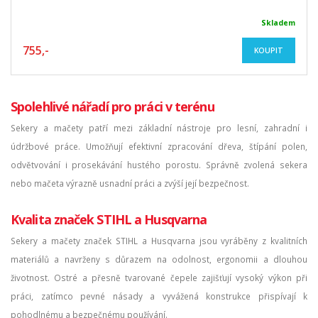
Skladem
755,-
KOUPIT
Spolehlivé nářadí pro práci v terénu
Sekery a mačety patří mezi základní nástroje pro lesní, zahradní i
údržbové práce. Umožňují efektivní zpracování dřeva, štípání polen,
odvětvování i prosekávání hustého porostu. Správně zvolená sekera
nebo mačeta výrazně usnadní práci a zvýší její bezpečnost.
Kvalita značek STIHL a Husqvarna
Sekery a mačety značek STIHL a Husqvarna jsou vyráběny z kvalitních
materiálů a navrženy s důrazem na odolnost, ergonomii a dlouhou
životnost. Ostré a přesně tvarované čepele zajišťují vysoký výkon při
práci, zatímco pevné násady a vyvážená konstrukce přispívají k
pohodlnému a bezpečnému používání.