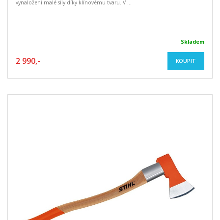
vynaložení malé síly díky klínovému tvaru. V ...
Skladem
2 990,-
KOUPIT