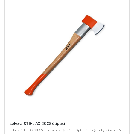
sekera STIHL AX 28 CS štípací
Sekera STIHL AX 28 CS je ideální ke štípání. Optimální výsledky štípání při