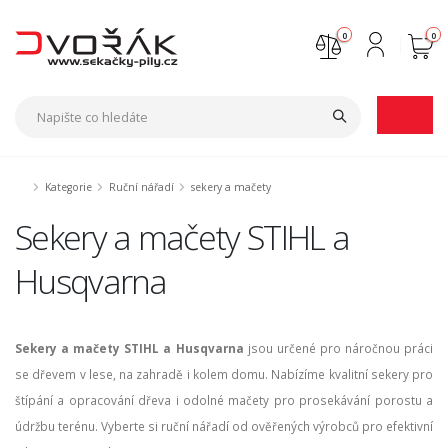
0
0
Nejste přihlášen
Přihlásit
Registrace
Kategorie
Ruční nářadí
sekery a mačety
Sekery a mačety STIHL a
Husqvarna
Sekery a mačety STIHL a Husqvarna
jsou určené pro náročnou práci
se dřevem v lese, na zahradě i kolem domu. Nabízíme kvalitní sekery pro
štípání a opracování dřeva i odolné mačety pro prosekávání porostu a
údržbu terénu. Vyberte si ruční nářadí od ověřených výrobců pro efektivní