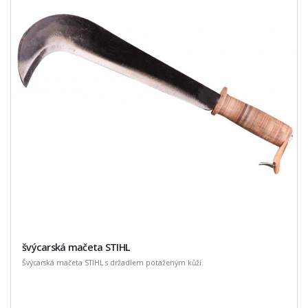
švýcarská mačeta STIHL
Švýcarská mačeta STIHL s držadlem potaženým kůží.