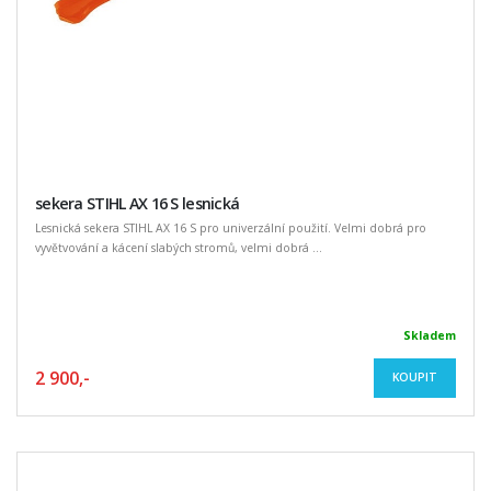
sekera STIHL AX 16 S lesnická
Lesnická sekera STIHL AX 16 S pro univerzální použití. Velmi dobrá pro
vyvětvování a kácení slabých stromů, velmi dobrá ...
Skladem
2 900,-
KOUPIT