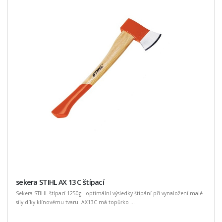
sekera STIHL AX 13 C štípací
Sekera STIHL štípací 1250g - optimální výsledky štípání při vynaložení malé
síly díky klínovému tvaru. AX13C má topůrko ...