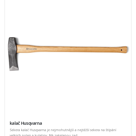
kalač Husqvarna
Sekera kalač Husqvarna je nejmohutnější a nejtěžší sekera na štípání
velkých polen a kulatiny. Má zakalenou zad ...