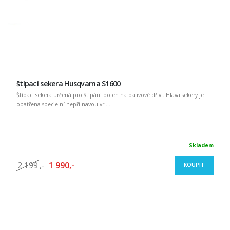
štípací sekera Husqvarna S1600
Štípací sekera určená pro štípání polen na palivové dříví. Hlava sekery je
opatřena specielní nepřilnavou vr ...
Skladem
2 199
,-
1 990,-
KOUPIT