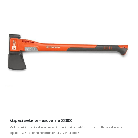
štípací sekera Husqvarna S2800
Robustní štípací sekera určená pro štípání větších polen. Hlava sekery je
opatřena specielní nepřilnavou vrstvou pro sní ...