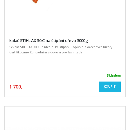
kalač STIHL AX 30 C na štípání dřeva 3000g
Sekera STIHL AX 30 C je ideální ke štípání. Topůrko z ořechovce hikory.
Certifikováno Kontrolním výborem pro lesní tech ...
Skladem
1 700,-
KOUPIT