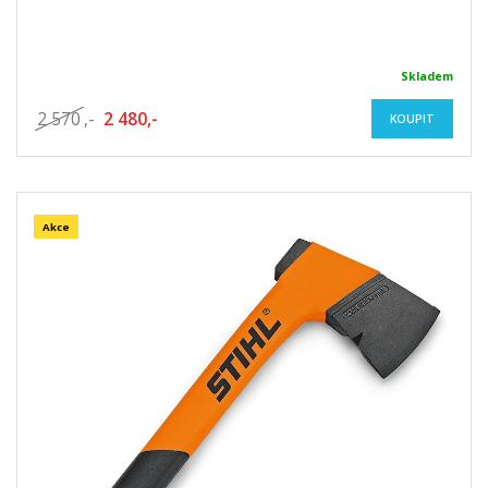
Skladem
2 570
,-
2 480,-
KOUPIT
Akce