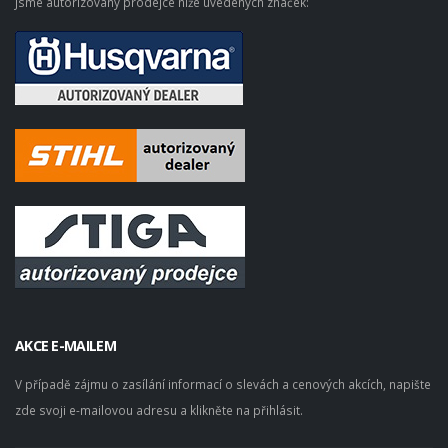
Jsme autorizovaný prodejce níže uvedených značek:
AKCE E-MAILEM
V případě zájmu o zasílání informací o slevách a cenových akcích, napište
zde svoji e-mailovou adresu a klikněte na přihlásit.