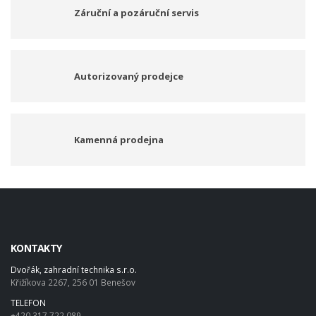
Záruční a pozáruční servis
Autorizovaný prodejce
Kamenná prodejna
KONTAKTY
Dvořák, zahradní technika s.r.o.
Křižíkova 2267, 256 01 Benešov
TELEFON
+420 317 722 089