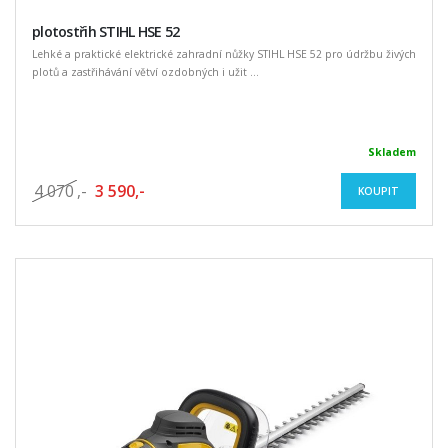
plotostřih STIHL HSE 52
Lehké a praktické elektrické zahradní nůžky STIHL HSE 52 pro údržbu živých
plotů a zastřihávání větví ozdobných i užit ...
Skladem
4 070
,-
3 590,-
KOUPIT