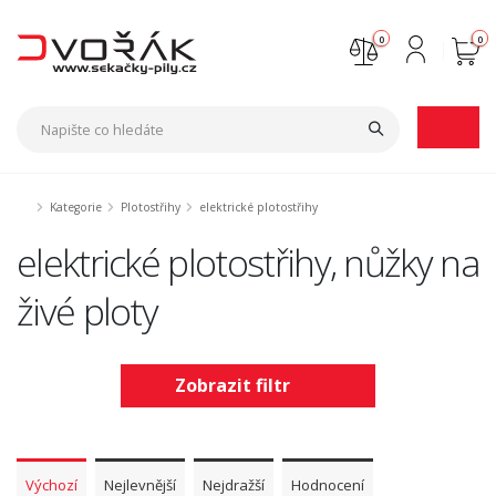
0
0
Nejste přihlášen
Přihlásit
Registrace
Kategorie
Plotostřihy
elektrické plotostřihy
elektrické plotostřihy, nůžky na
živé ploty
Zobrazit filtr
Výchozí
Nejlevnější
Nejdražší
Hodnocení