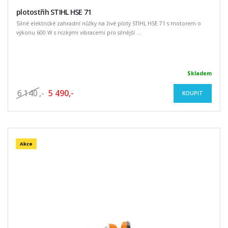
plotostřih STIHL HSE 71
Silné elektrické zahradní nůžky na živé ploty STIHL HSE 71 s motorem o
výkonu 600 W s nízkými vibracemi pro silnější ...
Skladem
6 140
,-
5 490,-
KOUPIT
Akce