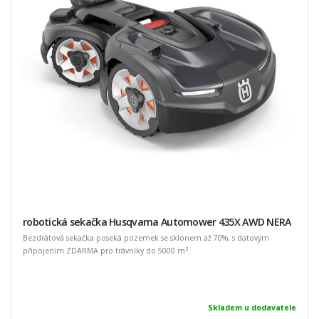
robotická sekačka Husqvarna Automower 435X AWD NERA
Bezdrátová sekačka poseká pozemek se sklonem až 70%, s datovým
připojením ZDARMA pro trávníky do 5000 m².
Skladem u dodavatele