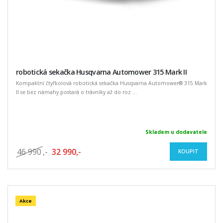
robotická sekačka Husqvarna Automower 315 Mark II
Kompaktní čtyřkolová robotická sekačka Husqvarna Automower® 315 Mark
II se bez námahy postará o trávníky až do roz ...
Skladem u dodavatele
46 990
,-
32 990,-
KOUPIT
Akce