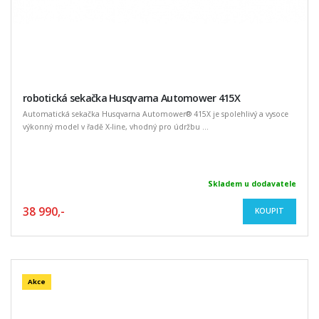
robotická sekačka Husqvarna Automower 415X
Automatická sekačka Husqvarna Automower® 415X je spolehlivý a vysoce
výkonný model v řadě X-line, vhodný pro údržbu ...
Skladem u dodavatele
38 990,-
KOUPIT
Akce