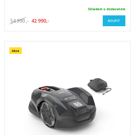
Skladem u dodavatele
54 990
,-
42 990,-
KOUPIT
Akce