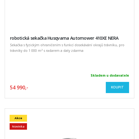
robotická sekačka Husqvarna Automower 410XE NERA
Sekačka s fyzickým ohraničením s funkcí dosekávání okrajů trávníku, pro
trávníky do 1 000 m² s radarem a daty zdarma
Skladem u dodavatele
54 990,-
KOUPIT
Akce
Novinka