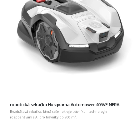
robotická sekačka Husqvarna Automower 405VE NERA
Bezdrátová sekačka, která seče i okraje trávníku - technologie
rozpoznávání s AI pro trávníky do 900 m².