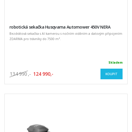
robotická sekačka Husqvarna Automower 450V NERA
Bezdrátová sekačka s AI kamerou s nočním viděním a datovým připojením
ZDARMA pro trávníky do 7500 m².
Skladem
134 990
,-
124 990,-
KOUPIT