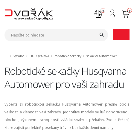
0
0
Nejste přihlášen
Přihlásit
Registrace
Výrobci
HUSQVARNA
robotické sekačky
sekačky Automower
Robotické sekačky Husqvarna
Automower pro vaši zahradu
Vyberte si robotickou sekačku Husqvarna Automower přesně podle
velikosti a členitosti vaší zahrady. Jednotlivé modely se liší doporučenou
plochou, výkonem i schopností zvládat svahy a překážky. Zvolte řešení,
které zajistí perfektně posekaný trávník bez každodenní námahy.