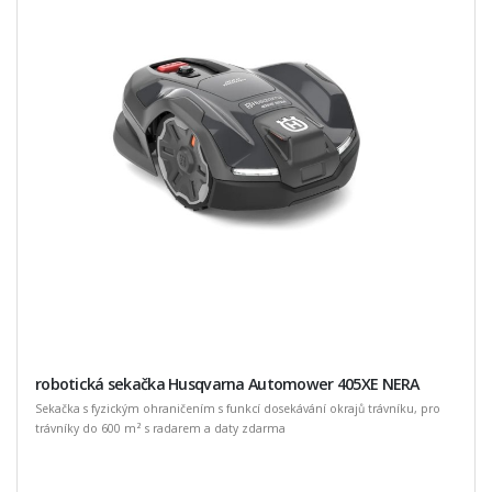
robotická sekačka Husqvarna Automower 405XE NERA
Sekačka s fyzickým ohraničením s funkcí dosekávání okrajů trávníku, pro
trávníky do 600 m² s radarem a daty zdarma