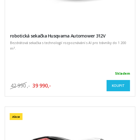
robotická sekačka Husqvarna Automower 312V
Bezdrátová sekačka s technologií rozpoznávání s AI pro trávníky do 1 200
m².
Skladem
42 990
,-
39 990,-
KOUPIT
Akce