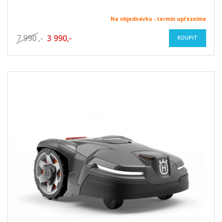
Na objednávku - termín upřesníme
7 990
,-
3 990,-
KOUPIT