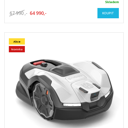
Skladem
67 990
,-
64 990,-
KOUPIT
Akce
Novinka