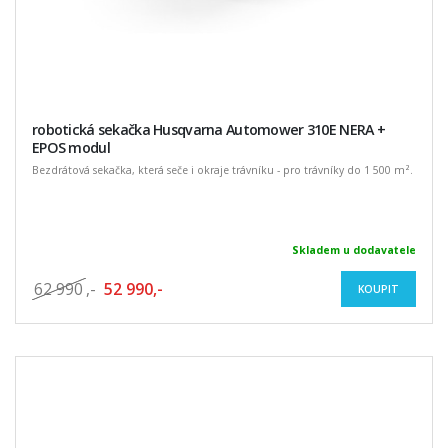
robotická sekačka Husqvarna Automower 310E NERA +
EPOS modul
Bezdrátová sekačka, která seče i okraje trávníku - pro trávníky do 1 500 m².
Skladem u dodavatele
62 990
,-
52 990,-
KOUPIT