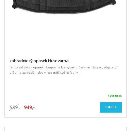
zahradnický opasek Husqvarna
Tento zahradní opasek Husqvarna lze vybavit různými nástavci, abyste při
práci na zahradě nebo v lese měli své nářadí v ...
Skladem
999
,-
949,-
KOUPIT