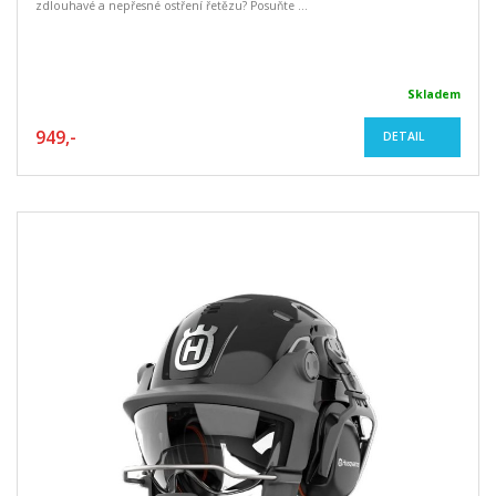
zdlouhavé a nepřesné ostření řetězu? Posuňte ...
Skladem
949,-
DETAIL