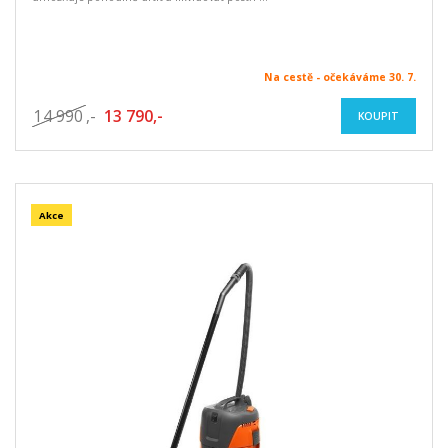
Na cestě - očekáváme 30. 7.
14 990
,-
13 790,-
KOUPIT
Akce