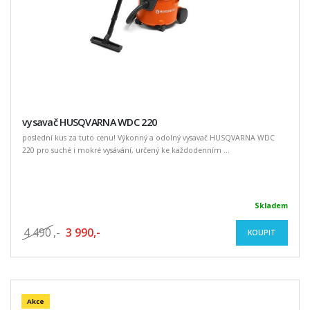
vysavač HUSQVARNA WDC 220
poslední kus za tuto cenu! Výkonný a odolný vysavač HUSQVARNA WDC
220 pro suché i mokré vysávání, určený ke každodenním ...
Skladem
4 490
,-
3 990,-
KOUPIT
Akce