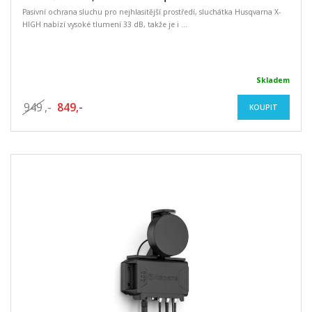
Pasivní ochrana sluchu pro nejhlasitější prostředí, sluchátka Husqvarna X-
HIGH nabízí vysoké tlumení 33 dB, takže je i ...
Skladem
949
,-
849,-
KOUPIT