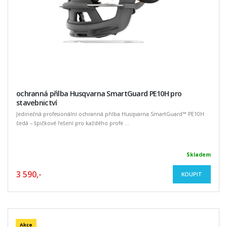
ochranná přilba Husqvarna SmartGuard PE10H pro
stavebnictví
Jedinečná profesionální ochranná přilba Husqvarna SmartGuard™ PE10H
šedá – špičkové řešení pro každého profe ...
Skladem
3 590,-
KOUPIT
Akce