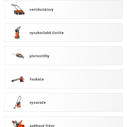
vertikutátory
vysokotlaké čističe
plotostřihy
foukače
vysavače
sněhové frézy