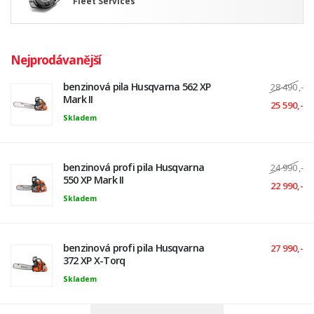
Fleet Services
Nejprodávanější
benzinová pila Husqvarna 562 XP
28 490
,-
Mark II
25 590,-
Skladem
benzinová profi pila Husqvarna
24 990
,-
550 XP Mark II
22 990,-
Skladem
benzinová profi pila Husqvarna
27 990,-
372 XP X-Torq
Skladem