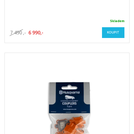
Skladem
7 490
,-
6 990,-
KOUPIT