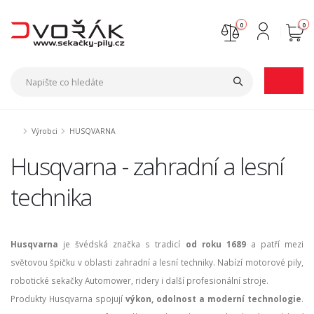
0
0
Nejste přihlášen
Přihlásit
Registrace
Výrobci
HUSQVARNA
Husqvarna - zahradní a lesní
technika
Husqvarna
je švédská značka s tradicí
od roku 1689
a patří mezi
světovou špičku v oblasti zahradní a lesní techniky. Nabízí motorové pily,
robotické sekačky Automower, ridery i další profesionální stroje.
Produkty Husqvarna spojují
výkon, odolnost a moderní technologie
.