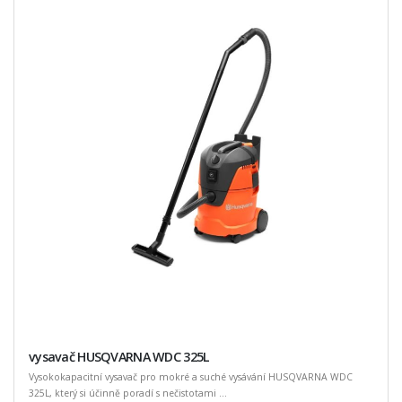
vysavač HUSQVARNA WDC 325L
Vysokokapacitní vysavač pro mokré a suché vysávání HUSQVARNA WDC
325L, který si účinně poradí s nečistotami ...