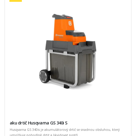
aku drtič Husqvarna GS 340i S
Husqvarna GS 340is je akumulátorový drtič se snadnou obsluhou, který
umožňuje pohodlně drtit a likvidovat postří ...