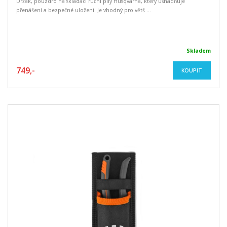
Držák, pouzdro na skládací ruční pily Husqvarna, který usnadňuje
přenášení a bezpečné uložení. Je vhodný pro větš ...
Skladem
749,-
KOUPIT