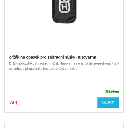
držák na opasek pro zahradní nůžky Husqvarna
Držák, pouzdro zahradních nůžek Husqvarna s elastickým popruhem, který
usnadňuje přenášení a bezpečné uložení vašic ...
Skladem
749,-
KOUPIT