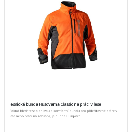
lesnická bunda Husqvarna Classic na práci v lese
Pokud hledáte spolehlivou a komfortní bundu pro příležitostné práce v
lese nebo práci na zahradě, je bunda Husqvarn ...