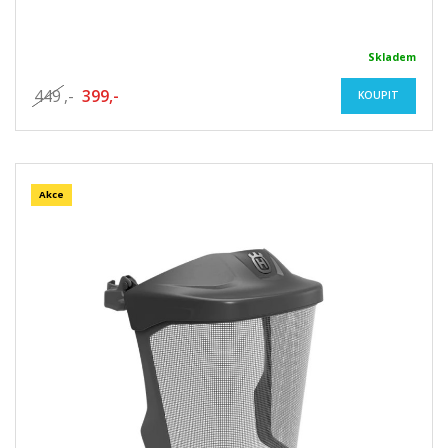
Skladem
449
,-
399,-
KOUPIT
Akce