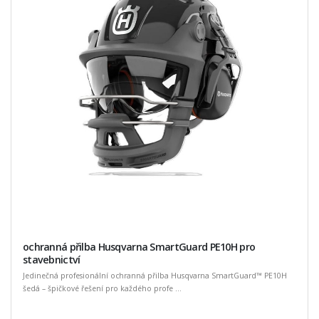
ochranná přilba Husqvarna SmartGuard PE10H pro
stavebnictví
Jedinečná profesionální ochranná přilba Husqvarna SmartGuard™ PE10H
šedá – špičkové řešení pro každého profe ...