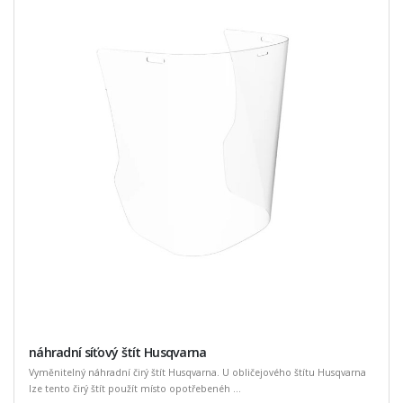
náhradní síťový štít Husqvarna
Vyměnitelný náhradní čirý štít Husqvarna. U obličejového štítu Husqvarna
lze tento čirý štít použít místo opotřebenéh ...