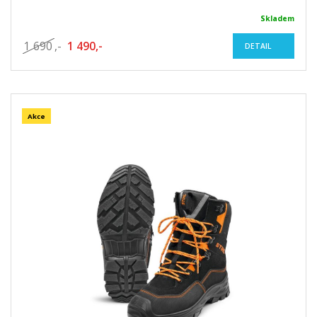
Skladem
1 690
,-
1 490,-
DETAIL
Akce