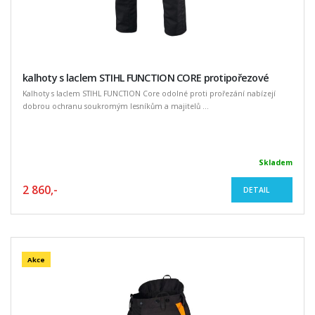
kalhoty s laclem STIHL FUNCTION CORE protipořezové
Kalhoty s laclem STIHL FUNCTION Core odolné proti prořezání nabízejí
dobrou ochranu soukromým lesníkům a majitelů ...
Skladem
2 860,-
DETAIL
Akce