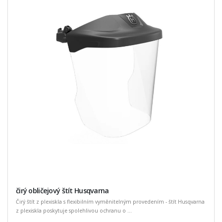
čirý obličejový štít Husqvarna
Čirý štít z plexiskla s flexibilním vyměnitelným provedením - štít Husqvarna
z plexiskla poskytuje spolehlivou ochranu o ...