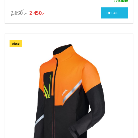
Skladem
2 650
,-
2 450,-
DETAIL
Akce