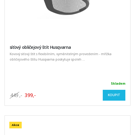
síťový obličejový štít Husqvarna
Kovový síťový štít s flexibilním, vyměnitelným provedením - mřížka
obličejového štítu Husqvarna poskytuje spoleh ...
Skladem
449
,-
399,-
KOUPIT
Akce