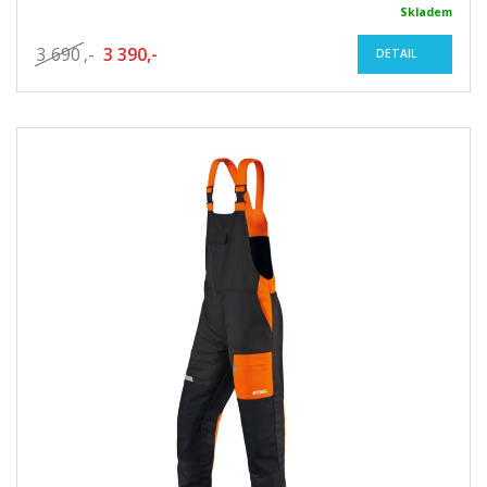
Skladem
3 690
,-
3 390,-
DETAIL