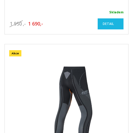
Skladem
1 950
,-
1 690,-
DETAIL
Akce