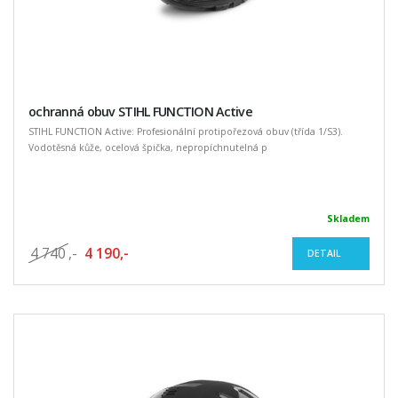
ochranná obuv STIHL FUNCTION Active
STIHL FUNCTION Active: Profesionální protipořezová obuv (třída 1/S3).
Vodotěsná kůže, ocelová špička, nepropíchnutelná p
Skladem
4 740
,-
4 190,-
DETAIL