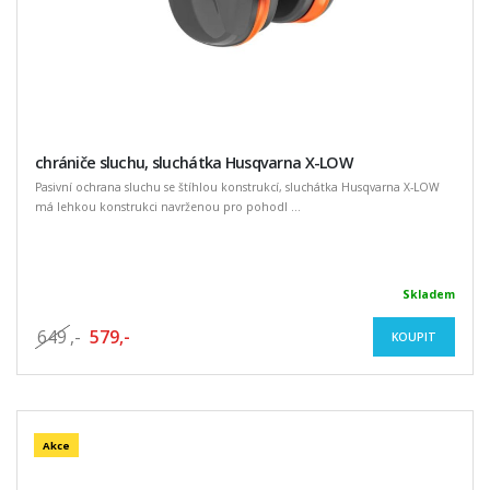
chrániče sluchu, sluchátka Husqvarna X-LOW
Pasivní ochrana sluchu se štíhlou konstrukcí, sluchátka Husqvarna X-LOW
má lehkou konstrukci navrženou pro pohodl ...
Skladem
649
,-
579,-
KOUPIT
Akce