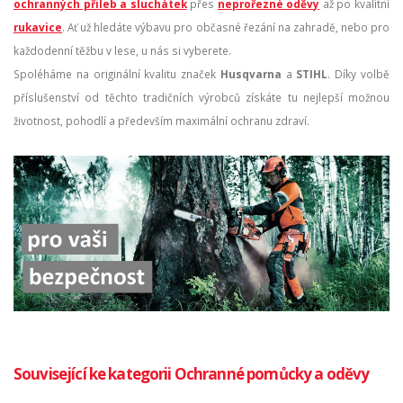
ochranných přileb a sluchátek
přes
neprořezné oděvy
až po kvalitní
rukavice
. Ať už hledáte výbavu pro občasné řezání na zahradě, nebo pro
každodenní těžbu v lese, u nás si vyberete.
Spoléháme na originální kvalitu značek
Husqvarna
a
STIHL
. Díky volbě
příslušenství od těchto tradičních výrobců získáte tu nejlepší možnou
životnost, pohodlí a především maximální ochranu zdraví.
Související ke kategorii Ochranné pomůcky a oděvy