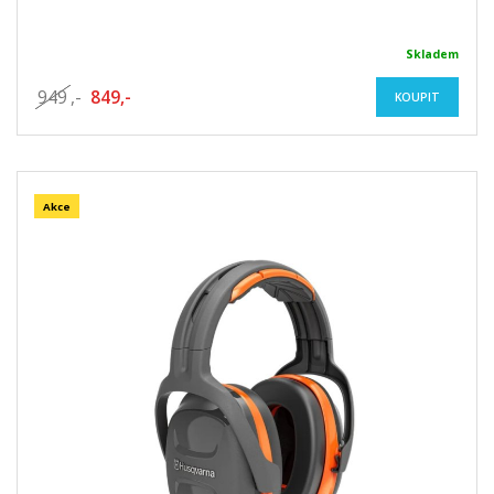
Skladem
949
,-
849,-
KOUPIT
Akce