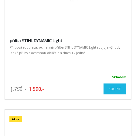
přilba STIHL DYNAMIC Light
Přilbová souprava, ochranná přilba STIHL DYNAMIC Light spojuje výhody
lehké přilby s ochranou obličeje a sluchu v jedné ...
Skladem
1 750
,-
1 590,-
KOUPIT
Akce