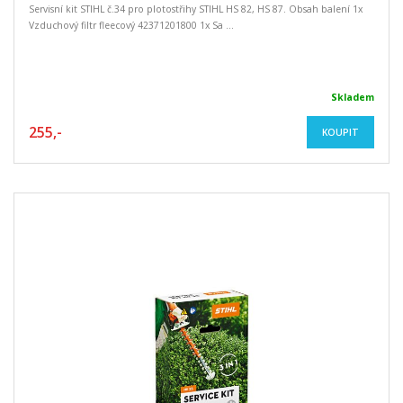
Servisní kit STIHL č.34 pro plotostřihy STIHL HS 82, HS 87. Obsah balení 1x
Vzduchový filtr fleecový 42371201800 1x Sa ...
Skladem
255,-
KOUPIT