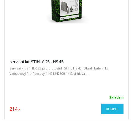
servisní kit STIHL č.25 - HS 45
Servisní kit STIHL č.25 pro plotostřih STIHL HS 45. Obsah balení 1x
Vzduchový filtr fleecový 41401242800 1x Sací hlava ...
Skladem
214,-
KOUPIT