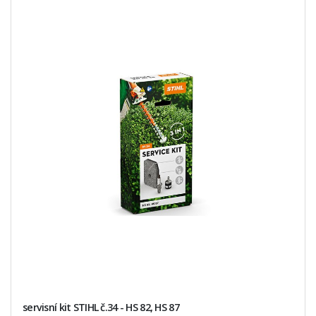
servisní kit STIHL č.34 - HS 82, HS 87