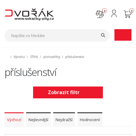
0
0
Nejste přihlášen
Přihlásit
Registrace
Výrobci
STIHL
plotostřihy
příslušenství
příslušenství
Zobrazit filtr
Výchozí
Nejlevnější
Nejdražší
Hodnocení