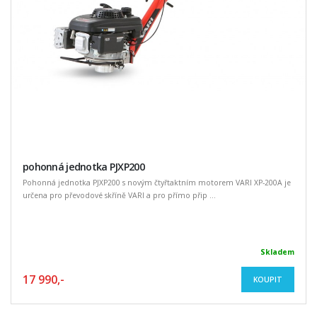
pohonná jednotka PJXP200
Pohonná jednotka PJXP200 s novým čtyřtaktním motorem VARI XP-200A je
určena pro převodové skříně VARI a pro přímo přip ...
Skladem
17 990,-
KOUPIT