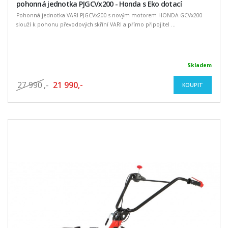
pohonná jednotka PJGCVx200 - Honda s Eko dotací
Pohonná jednotka VARI PJGCVx200 s novým motorem HONDA GCVx200
slouží k pohonu převodových skříní VARI a přímo připojitel ...
Skladem
27 990
,-
21 990,-
KOUPIT