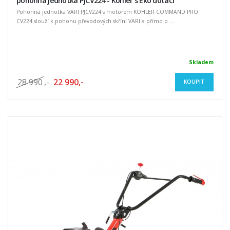
pohonná jednotka PJCV224 - Kohler s Eko dotací
Pohonná jednotka VARI PJCV224 s motorem KOHLER COMMAND PRO
CV224 slouží k pohonu převodových skříní VARI a přímo p ...
Skladem
28 990
,-
22 990,-
KOUPIT