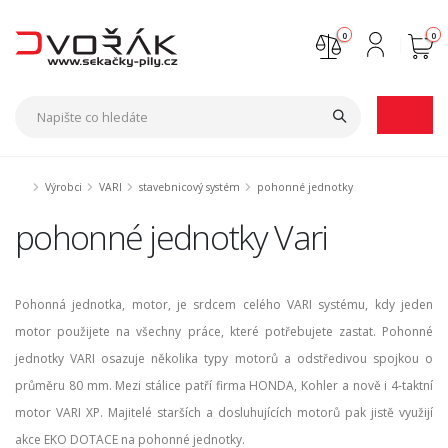
0
0
Nejste přihlášen
Přihlásit
Registrace
Výrobci
VARI
stavebnicový systém
pohonné jednotky
pohonné jednotky Vari
Pohonná jednotka, motor, je srdcem celého VARI systému, kdy jeden
motor použijete na všechny práce, které potřebujete zastat. Pohonné
jednotky VARI osazuje několika typy motorů a odstředivou spojkou o
průměru 80 mm. Mezi stálice patří firma HONDA, Kohler a nově i 4-taktní
motor VARI XP. Majitelé starších a dosluhujících motorů pak jistě využijí
akce EKO DOTACE na pohonné jednotky.