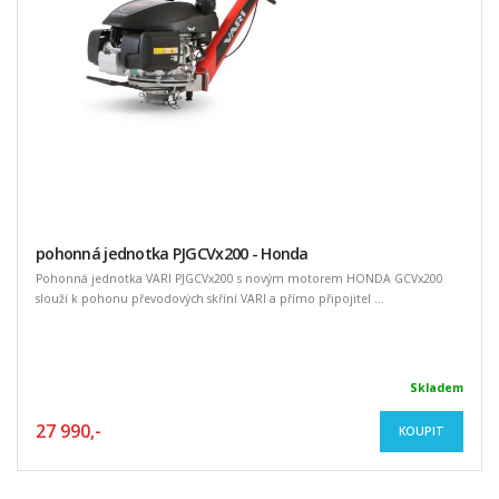
pohonná jednotka PJGCVx200 - Honda
Pohonná jednotka VARI PJGCVx200 s novým motorem HONDA GCVx200
slouží k pohonu převodových skříní VARI a přímo připojitel ...
Skladem
27 990,-
KOUPIT