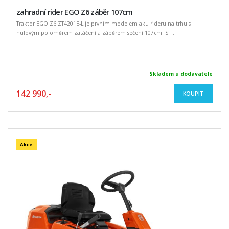
zahradní rider EGO Z6 záběr 107cm
Traktor EGO Z6 ZT4201E-L je prvním modelem aku rideru na trhu s
nulovým poloměrem zatáčení a záběrem sečení 107cm. Sí ...
Skladem u dodavatele
142 990,-
KOUPIT
Akce