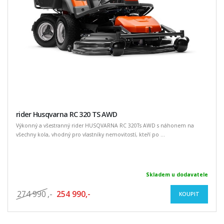
rider Husqvarna RC 320 TS AWD
Výkonný a všestranný rider HUSQVARNA RC 320Ts AWD s náhonem na
všechny kola, vhodný pro vlastníky nemovitostí, kteří po ...
Skladem u dodavatele
274 990
,-
254 990,-
KOUPIT