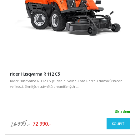
rider Husqvarna R 112 C5
Rider Husqvarna R 112 C5 je ideální volbou pro údržbu trávníků střední
velikosti, členitých trávníků ohraničených ...
Skladem
74 999
,-
72 990,-
KOUPIT