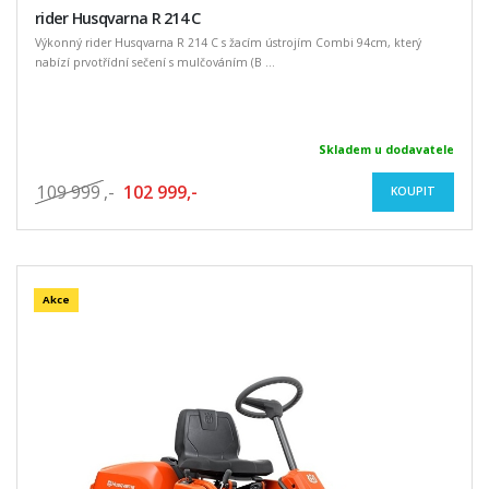
rider Husqvarna R 214 C
Výkonný rider Husqvarna R 214 C s žacím ústrojím Combi 94cm, který
nabízí prvotřídní sečení s mulčováním (B ...
Skladem u dodavatele
109 999
,-
102 999,-
KOUPIT
Akce