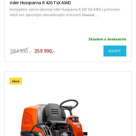
rider Husqvarna R 420 TsX AWD
Kompaktní, vysoce výkonný rider Husqvarna R 420 TsX AWD s pohonem
všech kol, výkonným dvouválcovým motorem Kawasak ...
Skladem u dodavatele
384 990
,-
359 990,-
KOUPIT
Akce