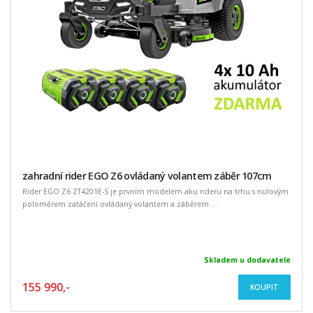
zahradní rider EGO Z6 ovládaný volantem záběr 107cm
Rider EGO Z6 ZT4201E-S je prvním modelem aku rideru na trhu s nulovým
poloměrem zatáčení ovládaný volantem a záběrem ...
Skladem u dodavatele
155 990,-
KOUPIT