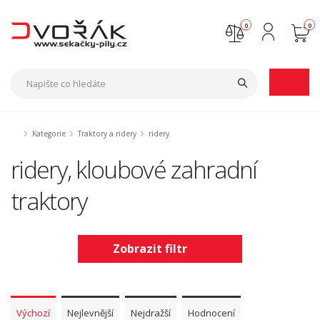
0
0
Nejste přihlášen
Přihlásit
Registrace
Kategorie
Traktory a ridery
ridery
ridery, kloubové zahradní
traktory
Zobrazit filtr
Výchozí
Nejlevnější
Nejdražší
Hodnocení