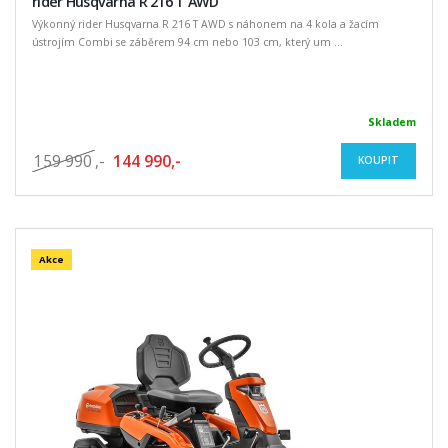
rider Husqvarna R 216 T AWD
Výkonný rider Husqvarna R 216 T AWD s náhonem na 4 kola a žacím
ústrojím Combi se záběrem 94 cm nebo 103 cm, který um ...
Skladem
159 990
,-
144 990,-
KOUPIT
Akce