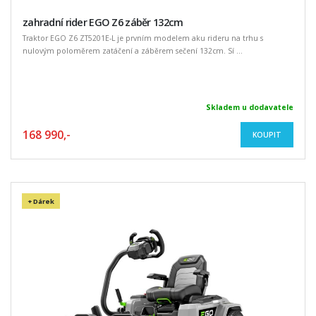
zahradní rider EGO Z6 záběr 132cm
Traktor EGO Z6 ZT5201E-L je prvním modelem aku rideru na trhu s
nulovým poloměrem zatáčení a záběrem sečení 132cm. Sí ...
Skladem u dodavatele
168 990,-
KOUPIT
+ Dárek