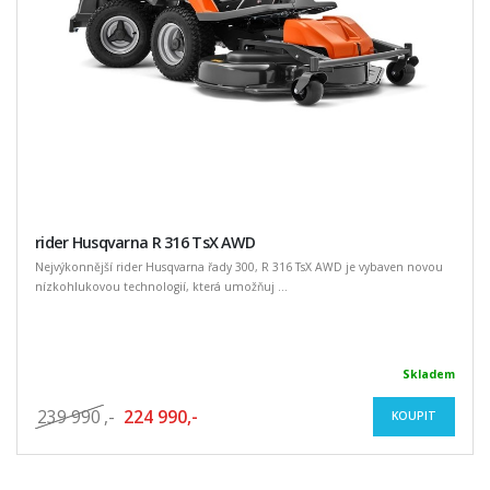
rider Husqvarna R 316 TsX AWD
Nejvýkonnější rider Husqvarna řady 300, R 316 TsX AWD je vybaven novou
nízkohlukovou technologií, která umožňuj ...
Skladem
239 990
,-
224 990,-
KOUPIT