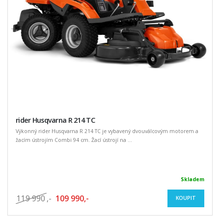
rider Husqvarna R 214 TC
Výkonný rider Husqvarna R 214 TC je vybavený dvouválcovým motorem a
žacím ústrojím Combi 94 cm. Žací ústrojí na ...
Skladem
119 990
,-
109 990,-
KOUPIT