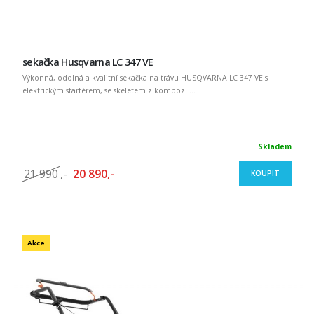
sekačka Husqvarna LC 347 VE
Výkonná, odolná a kvalitní sekačka na trávu HUSQVARNA LC 347 VE s
elektrickým startérem, se skeletem z kompozi ...
Skladem
21 990
,-
20 890,-
KOUPIT
Akce