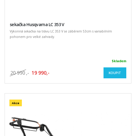
sekačka Husqvarna LC 353 V
Výkonná sekačka na trávu LC 353 V se záběrem 53cm s variabilním
pohonem pro velké zahrady.
Skladem
20 990
,-
19 990,-
KOUPIT
Akce