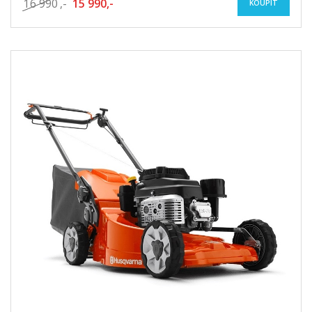
16 990
,-
15 990,-
KOUPIT