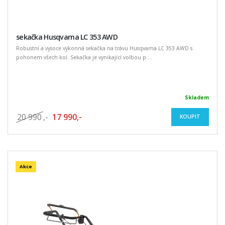
sekačka Husqvarna LC 353 AWD
Robustní a vysoce výkonná sekačka na trávu Husqvarna LC 353 AWD s
pohonem všech kol. Sekačka je vynikající volbou p ...
Skladem
20 990
,-
17 990,-
KOUPIT
Akce