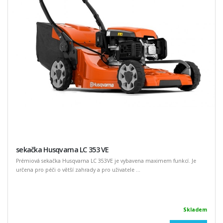
sekačka Husqvarna LC 353 VE
Prémiová sekačka Husqvarna LC 353VE je vybavena maximem funkcí. Je
určena pro péči o větší zahrady a pro uživatele ...
Skladem