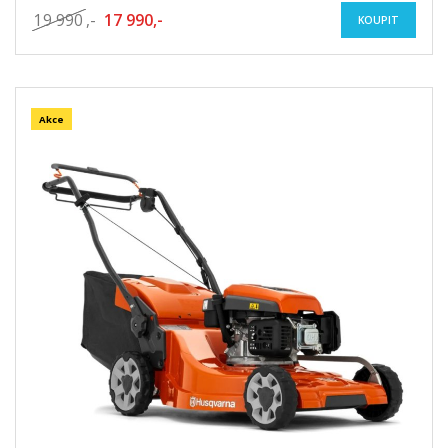
19 990
,-
17 990,-
KOUPIT
Akce