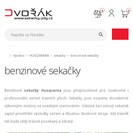
0
0
Nejste přihlášen
Přihlásit
Registrace
Výrobci
HUSQVARNA
sekačky
benzinové sekačky
benzinové sekačky
Benzínové
sekačky Husqvarna
jsou přizpůsobené pro soukromé i
profesionální sečení travních ploch. Sekačky jsou osazeny dostatečně
výkonnými motory se snadným startováním. Odolná žací ústrojí sekaček
zajistí prvotřídní výsledky sečení a dlouhou životnost stroje. Váš trávník
tak bude vždy krásně posekaný a zdravý.