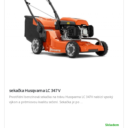
sekačka Husqvarna LC 347 V
Prvotřídní benzínová sekačka na trávu Husqvarna LC 347V nabízí vysoký
výkon a prémiovou kvalitu sečení. Sekačka je po ...
Skladem