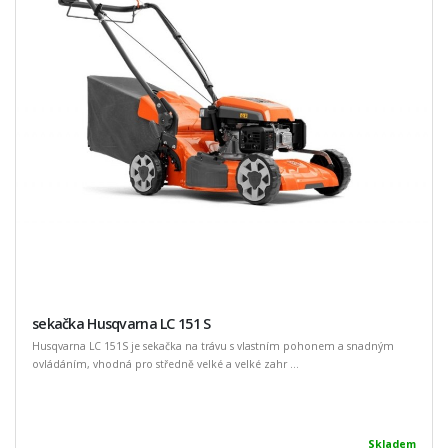
sekačka Husqvarna LC 151 S
Husqvarna LC 151S je sekačka na trávu s vlastním pohonem a snadným
ovládáním, vhodná pro středně velké a velké zahr ...
Skladem