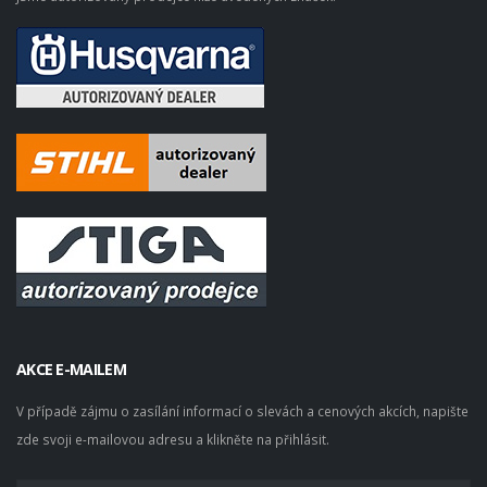
AKCE E-MAILEM
V případě zájmu o zasílání informací o slevách a cenových akcích, napište
zde svoji e-mailovou adresu a klikněte na přihlásit.