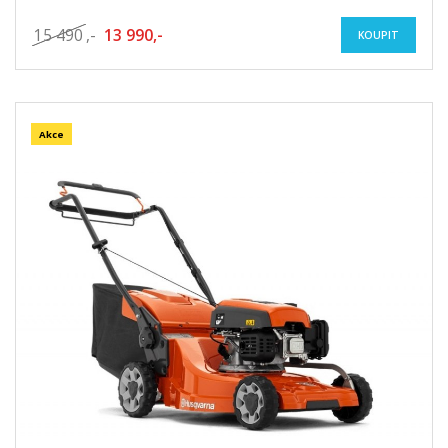
15 490
,-
13 990,-
KOUPIT
Akce