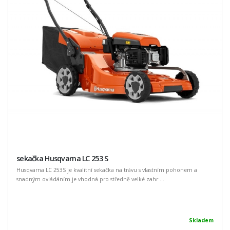
sekačka Husqvarna LC 253 S
Husqvarna LC 253S je kvalitní sekačka na trávu s vlastním pohonem a
snadným ovládáním je vhodná pro středně velké zahr ...
Skladem