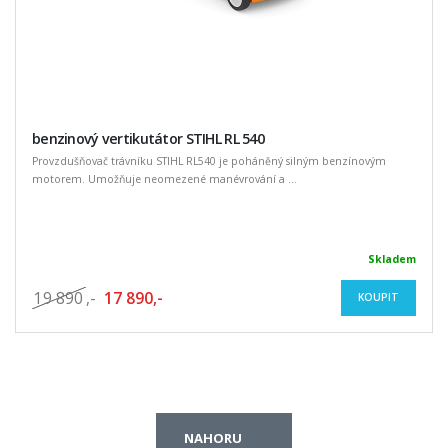
benzinový vertikutátor STIHL RL 540
Provzdušňovač trávníku STIHL RL540 je poháněný silným benzínovým
motorem. Umožňuje neomezené manévrování a ...
Skladem
19 890
,-
17 890,-
KOUPIT
NAHORU