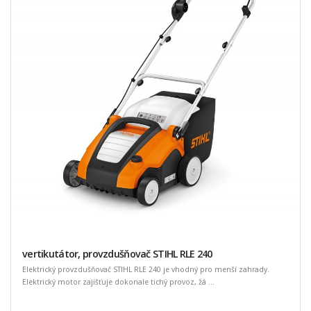
vertikutátor, provzdušňovač STIHL RLE 240
Elektrický provzdušňovač STIHL RLE 240 je vhodný pro menší zahrady.
Elektrický motor zajišťuje dokonale tichý provoz, žá ...