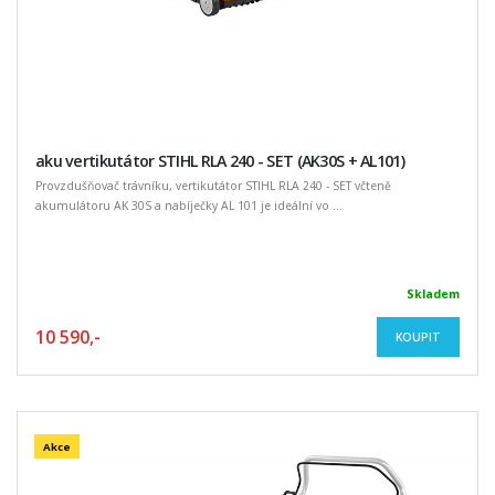
aku vertikutátor STIHL RLA 240 - SET (AK30S + AL101)
Provzdušňovač trávníku, vertikutátor STIHL RLA 240 - SET včteně
akumulátoru AK 30S a nabíječky AL 101 je ideální vo ...
Skladem
10 590,-
KOUPIT
Akce