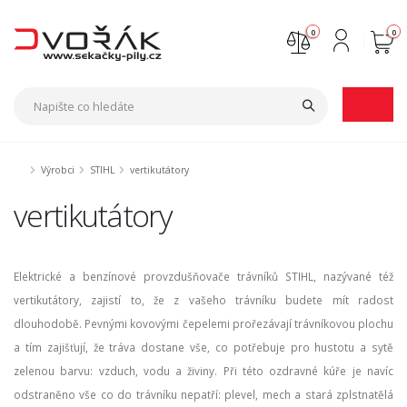
0
0
Nejste přihlášen
Přihlásit
Registrace
Výrobci
STIHL
vertikutátory
vertikutátory
Elektrické a benzínové provzdušňovače trávníků STIHL, nazývané též
vertikutátory, zajistí to, že z vašeho trávníku budete mít radost
dlouhodobě. Pevnými kovovými čepelemi prořezávají trávníkovou plochu
a tím zajišťují, že tráva dostane vše, co potřebuje pro hustotu a sytě
zelenou barvu: vzduch, vodu a živiny. Při této ozdravné kúře je navíc
odstraněno vše co do trávníku nepatří: plevel, mech a stará zplstnatělá