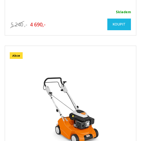
Skladem
5 240
,-
4 690,-
KOUPIT
Akce