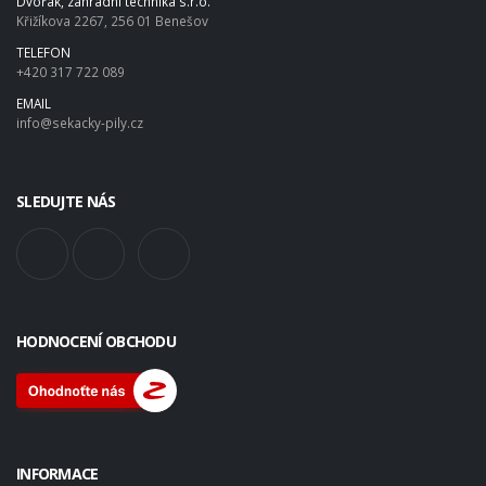
Dvořák, zahradní technika s.r.o.
Křižíkova 2267, 256 01 Benešov
TELEFON
+420 317 722 089
EMAIL
info@sekacky-pily.cz
SLEDUJTE NÁS
HODNOCENÍ OBCHODU
INFORMACE