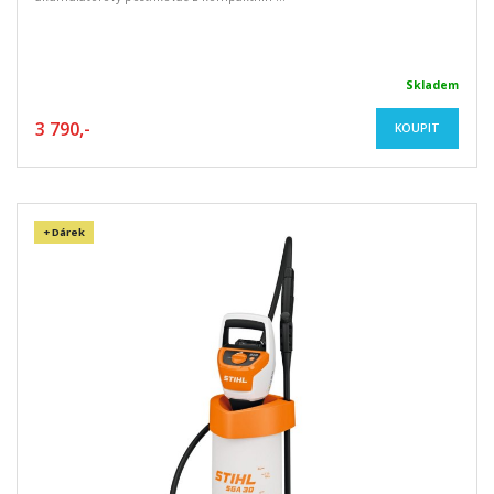
Skladem
3 790,-
KOUPIT
+ Dárek