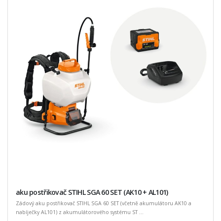
aku postřikovač STIHL SGA 60 SET (AK10 + AL101)
Zádový aku postřikovač STIHL SGA 60 SET (včetně akumulátoru AK10 a
nabíječky AL101) z akumulátorového systému ST ...