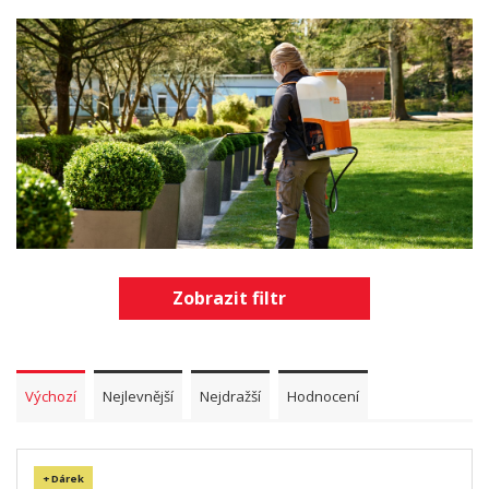
Zobrazit filtr
Výchozí
Nejlevnější
Nejdražší
Hodnocení
+ Dárek