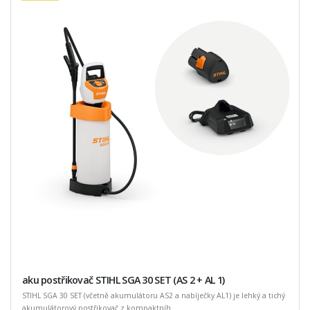
aku postřikovač STIHL SGA 30 SET (AS 2 + AL 1)
STIHL SGA 30 SET (včetně akumulátoru AS2 a nabíječky AL1) je lehký a tichý
akumulátorový postřikovač z kompaktníh ...