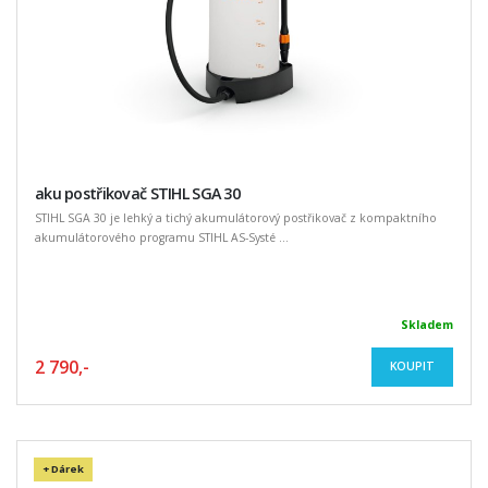
aku postřikovač STIHL SGA 30
STIHL SGA 30 je lehký a tichý akumulátorový postřikovač z kompaktního
akumulátorového programu STIHL AS-Systé ...
Skladem
2 790,-
KOUPIT
+ Dárek