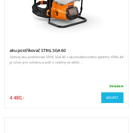
aku postřikovač STIHL SGA 60
Zádový aku postřikovač STIHL SGA 60 z akumulátorového systému STIHL AK
je určen pro ochranu a péči o rostliny ve většíc ...
Skladem
4 480,-
KOUPIT