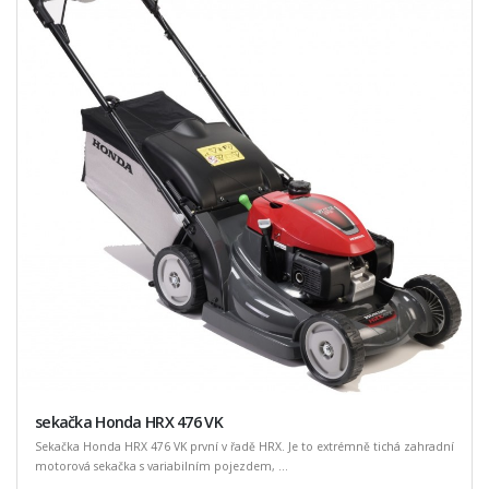
sekačka Honda HRX 476 VK
Sekačka Honda HRX 476 VK první v řadě HRX. Je to extrémně tichá zahradní
motorová sekačka s variabilním pojezdem, ...