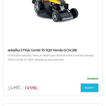
sekačka STIGA Combi 55 SQH Honda GCVx200
Univerzální sekačka, která je ideální pro středně velké a členité zahrady
STIGA Combi 55 SQH. Sekačka je osazena mot ...
Skladem
15 990
,-
14 590,-
KOUPIT