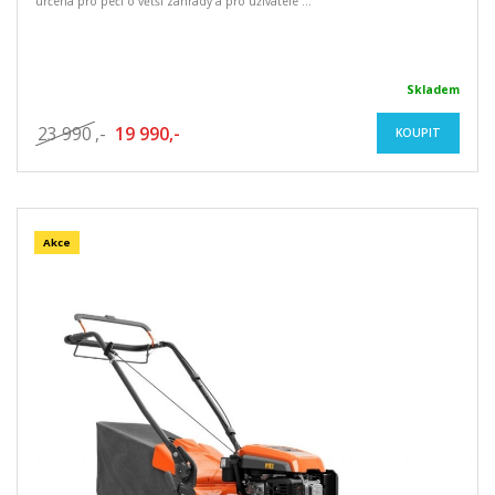
určena pro péči o větší zahrady a pro uživatele ...
Skladem
23 990
,-
19 990,-
KOUPIT
Akce