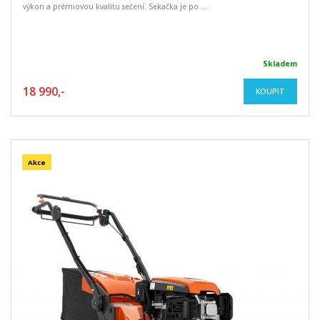
výkon a prémiovou kvalitu sečení. Sekačka je po ...
Skladem
18 990,-
KOUPIT
Akce