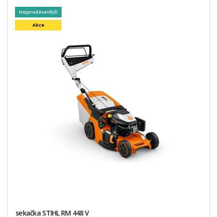
Nejprodávanější
Akce
sekačka STIHL RM 448 V