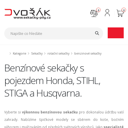
0
0
Nejste přihlášen
Přihlásit
Registrace
Kategorie
Sekačky
rotační sekačky
benzinové sekačky
Benzínové sekačky s
pojezdem Honda, STIHL,
STIGA a Husqvarna.
Vyberte si
výkonnou benzínovou sekačku
pro dokonalou údržbu vaší
zahrady. Nabízíme špičkové modely se sběrem do koše, bočním
výhozem i mulčováním od předních světových výrobců. Jako
specialisté