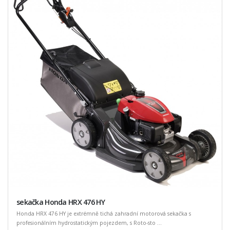
sekačka Honda HRX 476 HY
Honda HRX 476 HY je extrémně tichá zahradní motorová sekačka s
profesionálním hydrostatickým pojezdem, s Roto-sto ...