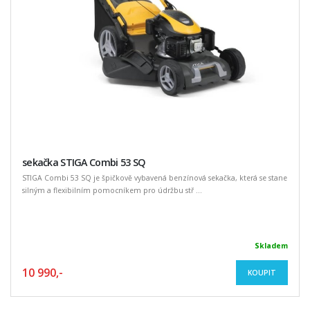
sekačka STIGA Combi 53 SQ
STIGA Combi 53 SQ je špičkově vybavená benzínová sekačka, která se stane
silným a flexibilním pomocníkem pro údržbu stř ...
Skladem
10 990,-
KOUPIT