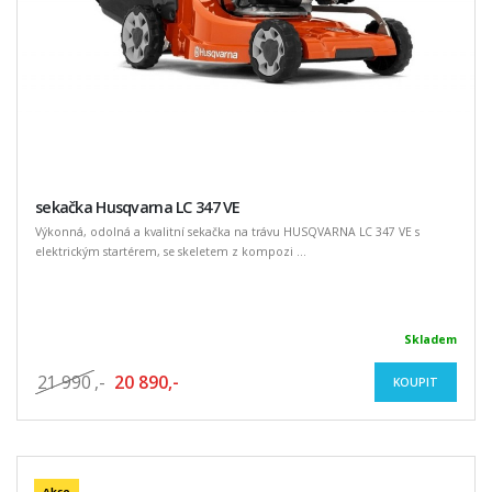
sekačka Husqvarna LC 347 VE
Výkonná, odolná a kvalitní sekačka na trávu HUSQVARNA LC 347 VE s
elektrickým startérem, se skeletem z kompozi ...
Skladem
21 990
,-
20 890,-
KOUPIT
Akce