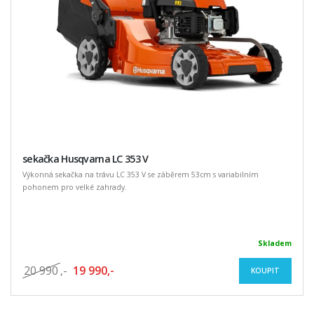
sekačka Husqvarna LC 353 V
Výkonná sekačka na trávu LC 353 V se záběrem 53cm s variabilním
pohonem pro velké zahrady.
Skladem
20 990
,-
19 990,-
KOUPIT