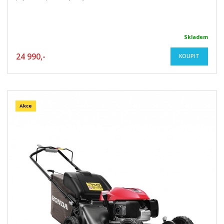
Skladem
24 990,-
KOUPIT
Akce