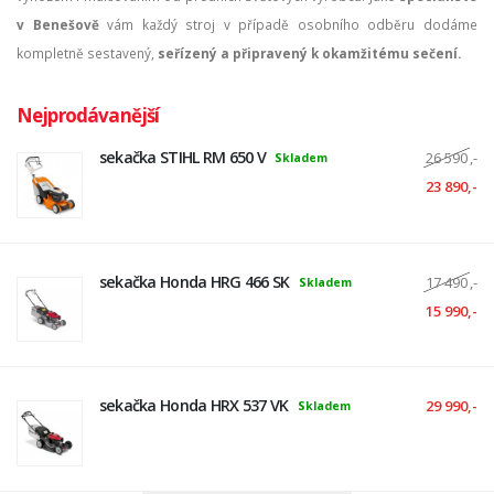
v Benešově
vám každý stroj v případě osobního odběru dodáme
kompletně sestavený,
seřízený a připravený k okamžitému sečení.
Nejprodávanější
sekačka STIHL RM 650 V
26 590
,-
Skladem
23 890,-
sekačka Honda HRG 466 SK
17 490
,-
Skladem
15 990,-
sekačka Honda HRX 537 VK
29 990,-
Skladem