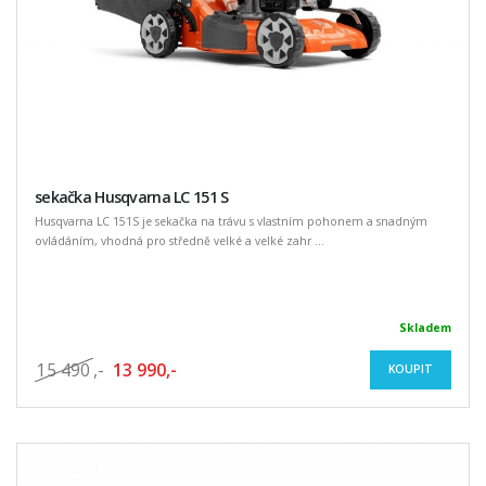
sekačka Husqvarna LC 151 S
Husqvarna LC 151S je sekačka na trávu s vlastním pohonem a snadným
ovládáním, vhodná pro středně velké a velké zahr ...
Skladem
15 490
,-
13 990,-
KOUPIT