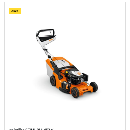
Akce
sekačka STIHL RM 453 V