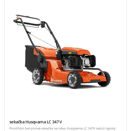
sekačka Husqvarna LC 347 V
Prvotřídní benzínová sekačka na trávu Husqvarna LC 347V nabízí vysoký