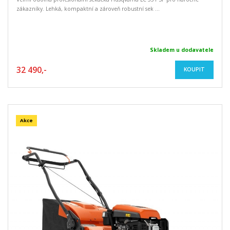
zákazníky. Lehká, kompaktní a zároveň robustní sek ...
Skladem u dodavatele
32 490,-
KOUPIT
Akce