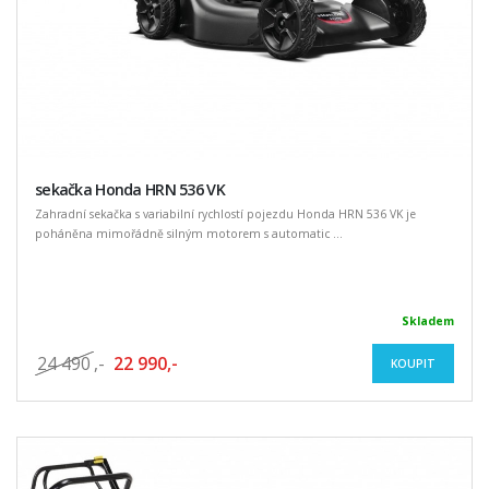
sekačka Honda HRN 536 VK
Zahradní sekačka s variabilní rychlostí pojezdu Honda HRN 536 VK je
poháněna mimořádně silným motorem s automatic ...
Skladem
24 490
,-
22 990,-
KOUPIT