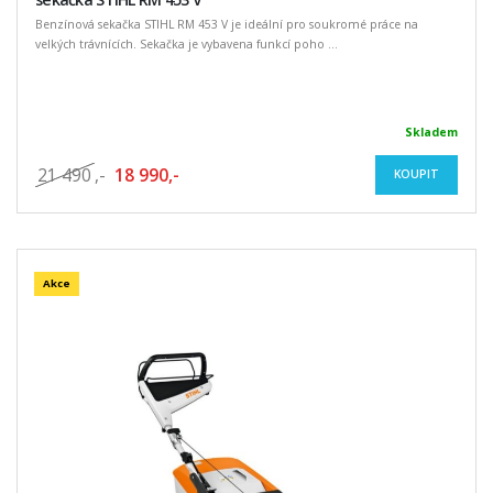
Benzínová sekačka STIHL RM 453 V je ideální pro soukromé práce na
velkých trávnících. Sekačka je vybavena funkcí poho ...
Skladem
21 490
,-
18 990,-
KOUPIT
Akce