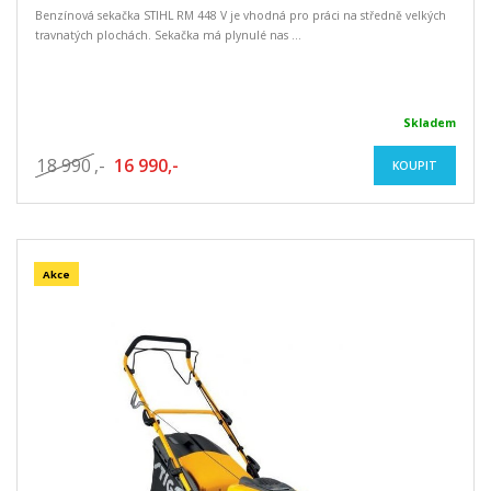
Benzínová sekačka STIHL RM 448 V je vhodná pro práci na středně velkých
travnatých plochách. Sekačka má plynulé nas ...
Skladem
18 990
,-
16 990,-
KOUPIT
Akce