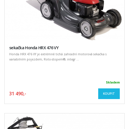
sekačka Honda HRX 476 VY
Honda HRX 476 VY je extrémně tichá zahradní motorová sekačka s
variabilním pojezdem, Roto-stopem®, integr ...
Skladem
31 490,-
KOUPIT