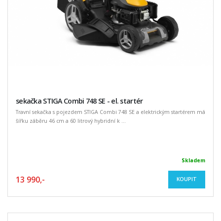
sekačka STIGA Combi 748 SE - el. startér
Travní sekačka s pojezdem STIGA Combi 748 SE a elektrickým startérem má
šířku záběru 46 cm a 60 litrový hybridní k ...
Skladem
13 990,-
KOUPIT