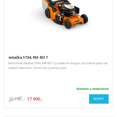
sekačka STIHL RM 453 T
Benzínová sekačka STIHL RM 453 T je ideálním strojem pro běžné práce na
velkých trávnících. Pohon kol s jednou rychl ...
Skladem u dodavatele
20 190
,-
17 990,-
KOUPIT