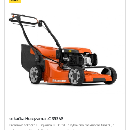
sekačka Husqvarna LC 353 VE
Prémiová sekačka Husqvarna LC 353VE je vybavena maximem funkcí. Je