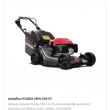
sekačka HONDA HRN 536 VY
Zahradní sekačka Honda HRN 536 VY s Roto-stopem®, variabilním
pojezdem, poháněný novým, větším, mimořádně ...