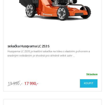
sekačka Husqvarna LC 253 S
Husqvarna LC 253S je kvalitní sekačka na trávu s vlastním pohonem a
snadným ovládáním je vhodná pro středně velké zahr ...
Skladem
19 990
,-
17 990,-
KOUPIT