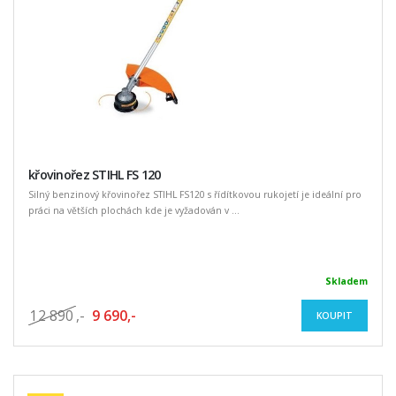
křovinořez STIHL FS 120
Silný benzinový křovinořez STIHL FS120 s řídítkovou rukojetí je ideální pro
práci na větších plochách kde je vyžadován v ...
Skladem
12 890
,-
9 690,-
KOUPIT