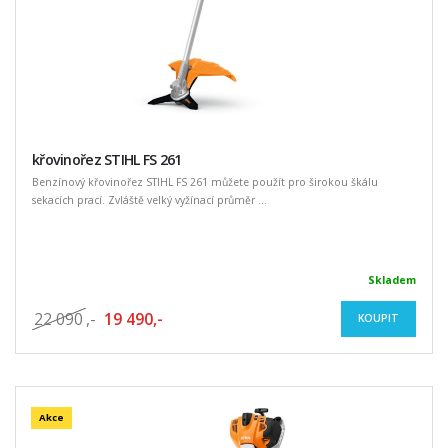
křovinořez STIHL FS 261
Benzínový křovinořez STIHL FS 261 můžete použít pro širokou škálu
sekacích prací. Zvláště velký vyžínací průměr ...
Skladem
22 090
,-
19 490,-
KOUPIT
Akce