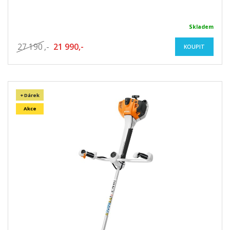
Skladem
27 190
,-
21 990,-
KOUPIT
+ Dárek
Akce