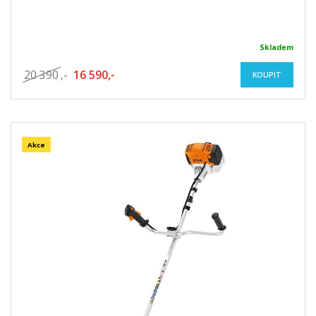
Skladem
20 390
,-
16 590,-
KOUPIT
Akce