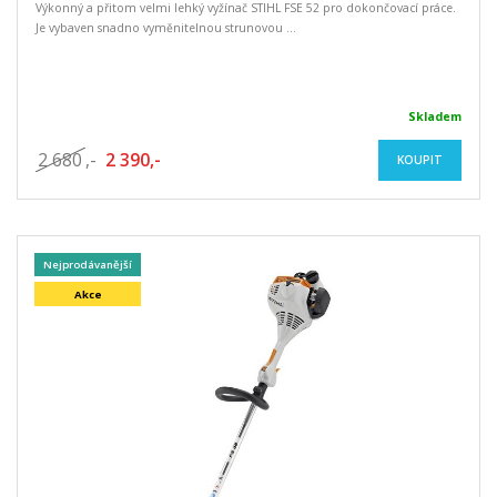
Výkonný a přitom velmi lehký vyžínač STIHL FSE 52 pro dokončovací práce.
Je vybaven snadno vyměnitelnou strunovou ...
Skladem
2 680
,-
2 390,-
KOUPIT
Nejprodávanější
Akce