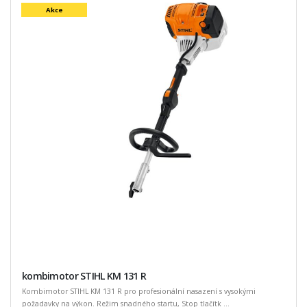
Akce
kombimotor STIHL KM 131 R
Kombimotor STIHL KM 131 R pro profesionální nasazení s vysokými
požadavky na výkon. Režim snadného startu, Stop tlačítk ...