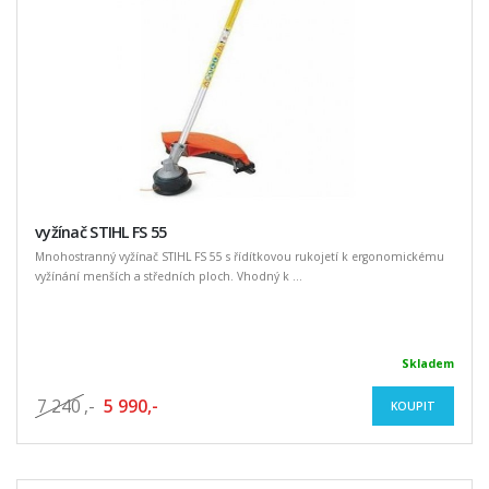
vyžínač STIHL FS 55
Mnohostranný vyžínač STIHL FS 55 s řídítkovou rukojetí k ergonomickému
vyžínání menších a středních ploch. Vhodný k ...
Skladem
7 240
,-
5 990,-
KOUPIT