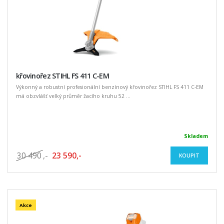
křovinořez STIHL FS 411 C-EM
Výkonný a robustní profesionální benzínový křovinořez STIHL FS 411 C-EM
má obzvlášť velký průměr žacího kruhu 52 ...
Skladem
30 490
,-
23 590,-
KOUPIT
Akce