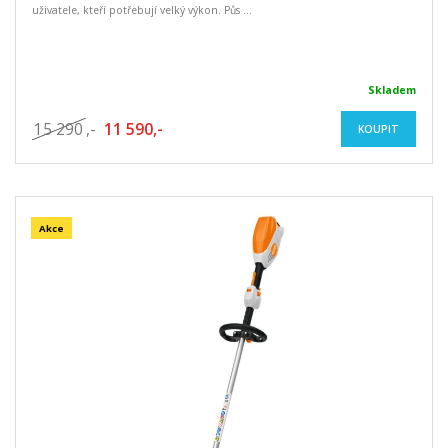
uživatele, kteří potřebují velký výkon. Půs ...
Skladem
15 290
,-
11 590,-
KOUPIT
Akce