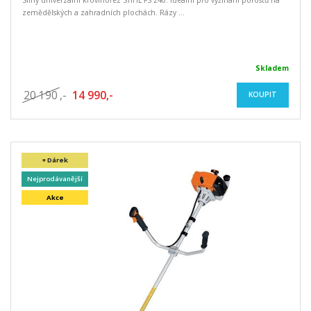
zemědělských a zahradních plochách. Rázy ...
Skladem
20 190
,-
14 990,-
KOUPIT
+ Dárek
Nejprodávanější
Akce