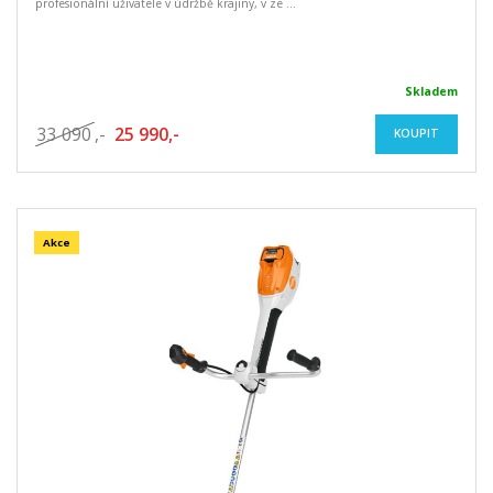
profesionální uživatele v údržbě krajiny, v ze ...
Skladem
33 090
,-
25 990,-
KOUPIT
Akce