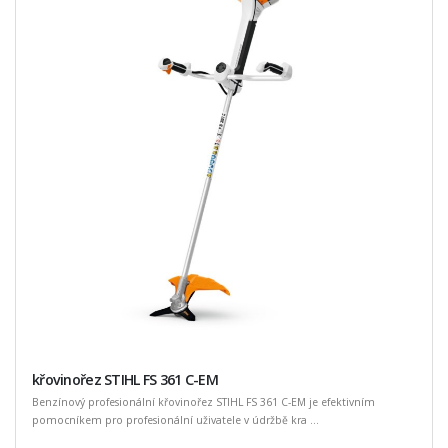
křovinořez STIHL FS 361 C-EM
Benzínový profesionální křovinořez STIHL FS 361 C-EM je efektivním
pomocníkem pro profesionální uživatele v údržbě kra ...