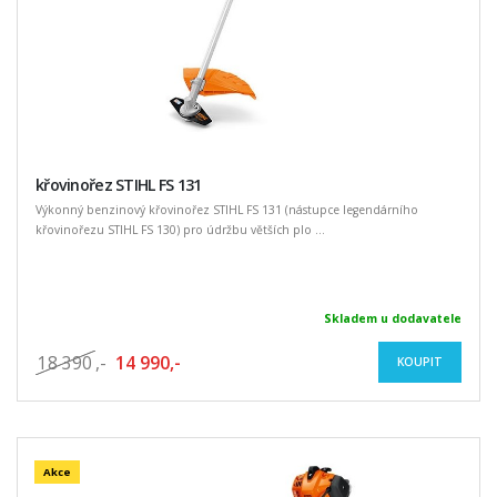
křovinořez STIHL FS 131
Výkonný benzinový křovinořez STIHL FS 131 (nástupce legendárního
křovinořezu STIHL FS 130) pro údržbu větších plo ...
Skladem u dodavatele
18 390
,-
14 990,-
KOUPIT
Akce