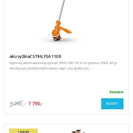
aku vyžínač STIHL FSA 110 R
Výkonný akumulátorový vyžínač STIHL FSA 110 R ze systému STIHL AP je
vhodný pro profesionální sečení např. pro správu bu ...
Skladem
9 090
,-
7 790,-
KOUPIT
+ Dárek