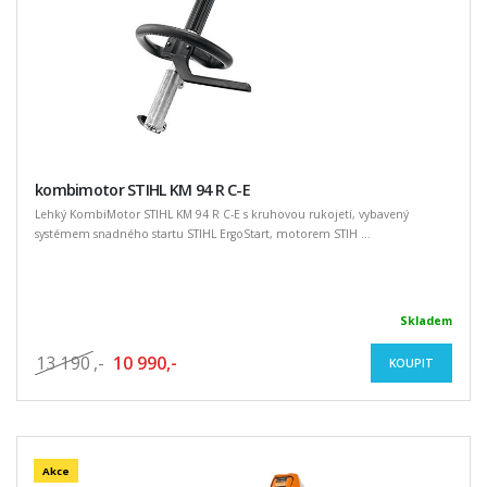
kombimotor STIHL KM 94 R C-E
Lehký KombiMotor STIHL KM 94 R C-E s kruhovou rukojetí, vybavený
systémem snadného startu STIHL ErgoStart, motorem STIH ...
Skladem
13 190
,-
10 990,-
KOUPIT
Akce