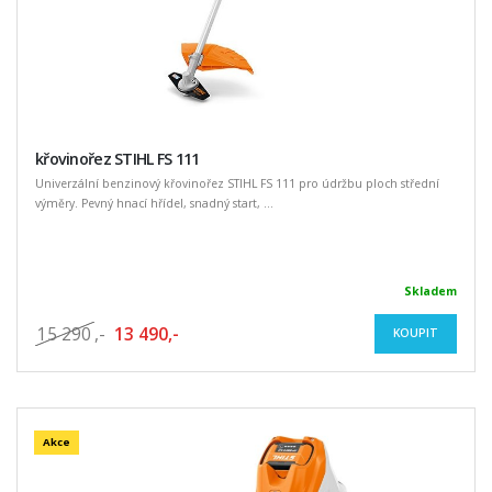
křovinořez STIHL FS 111
Univerzální benzinový křovinořez STIHL FS 111 pro údržbu ploch střední
výměry. Pevný hnací hřídel, snadný start, ...
Skladem
15 290
,-
13 490,-
KOUPIT
Akce