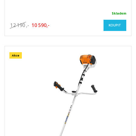
Skladem
12 190
,-
10 590,-
KOUPIT
Akce