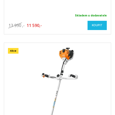
Skladem u dodavatele
13 990
,-
11 590,-
KOUPIT
Akce