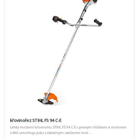
křovinořez STIHL FS 94 C-E
Lehký moderní křovinořez STIHL FS 94 C-E s pevným hřídelem a motorem
2-MIX umožňuje práci s částečným zatížením mot ...