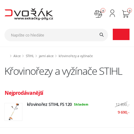
0
0
Nejste přihlášen
Přihlásit
Registrace
Akce
STIHL
jarní akce
křovinořezy a vyžínače
Křovinořezy a vyžínače STIHL
Nejprodávanější
křovinořez STIHL FS 120
12 890
,-
Skladem
9 690,-