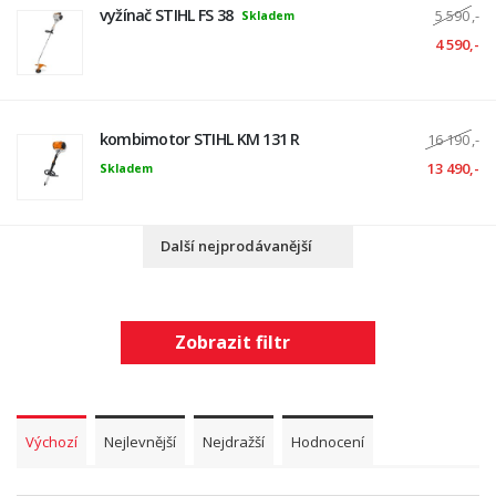
vyžínač STIHL FS 38
5 590
,-
Skladem
4 590,-
kombimotor STIHL KM 131 R
16 190
,-
13 490,-
Skladem
Další nejprodávanější
Zobrazit filtr
Výchozí
Nejlevnější
Nejdražší
Hodnocení