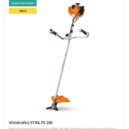
Nejprodávanější
Akce
křovinořez STIHL FS 240
Silný univerzální křovinořez STIHL FS 240. Ideální pro vyžínání porostů na