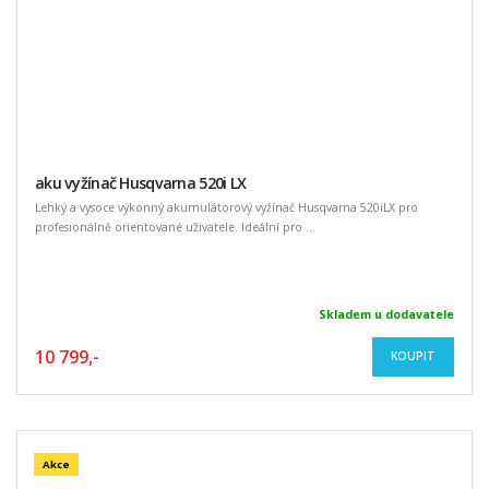
aku vyžínač Husqvarna 520i LX
Lehký a vysoce výkonný akumulátorový vyžínač Husqvarna 520iLX pro
profesionálně orientované uživatele. Ideální pro ...
Skladem u dodavatele
10 799,-
KOUPIT
Akce