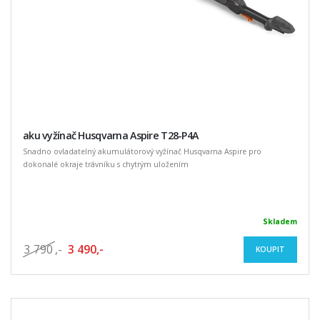
aku vyžínač Husqvarna Aspire T28-P4A
Snadno ovladatelný akumulátorový vyžínač Husqvarna Aspire pro
dokonalé okraje trávníku s chytrým uložením
Skladem
3 790
,-
3 490,-
KOUPIT