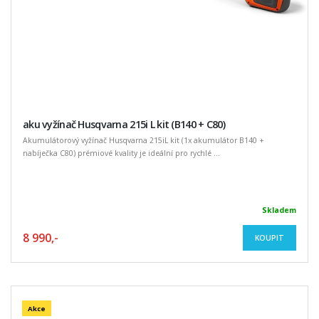
aku vyžínač Husqvarna 215i L kit (B140 + C80)
Akumulátorový vyžínač Husqvarna 215iL kit (1x akumulátor B140 +
nabíječka C80) prémiové kvality je ideální pro rychlé ...
Skladem
8 990,-
KOUPIT
Akce