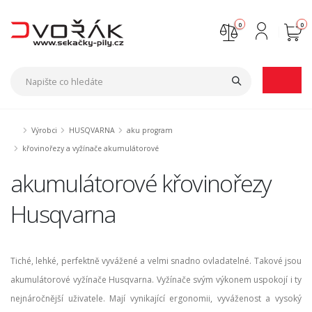
0
0
Nejste přihlášen
Přihlásit
Registrace
Výrobci
HUSQVARNA
aku program
křovinořezy a vyžínače akumulátorové
akumulátorové křovinořezy
Husqvarna
Tiché, lehké, perfektně vyvážené a velmi snadno ovladatelné. Takové jsou
akumulátorové vyžínače Husqvarna. Vyžínače svým výkonem uspokojí i ty
nejnáročnější uživatele. Mají vynikající ergonomii, vyváženost a vysoký