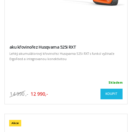
aku křovinořez Husqvarna 525i RXT
Lehký akumulátorový křovinořez Husqvarna 525i RXT s funkcí vyžínače
ErgoFeed a integrovanou konektivitou
Skladem
14 990
,-
12 990,-
KOUPIT
Akce