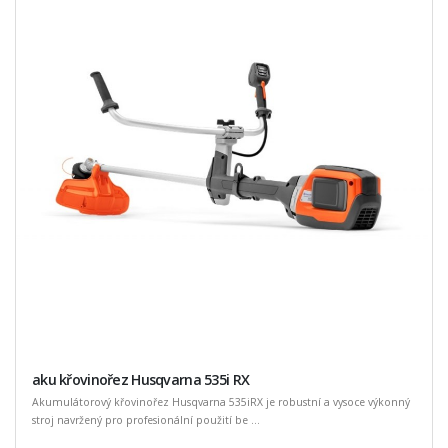
aku křovinořez Husqvarna 535i RX
Akumulátorový křovinořez Husqvarna 535iRX je robustní a vysoce výkonný
stroj navržený pro profesionální použití be ...