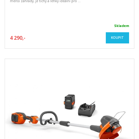
menší zahrady, je tichý a lehký ideální pro ...
Skladem
4 290,-
KOUPIT