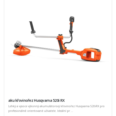
aku křovinořez Husqvarna 520i RX
Lehký a vysoce výkonný akumulátorový křovinořez Husqvarna 520iRX pro
profesionálně orientované uživatele. Ideální pr ...