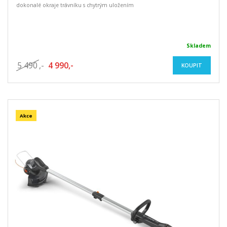
dokonalé okraje trávníku s chytrým uložením
Skladem
5 490
,-
4 990,-
KOUPIT
Akce