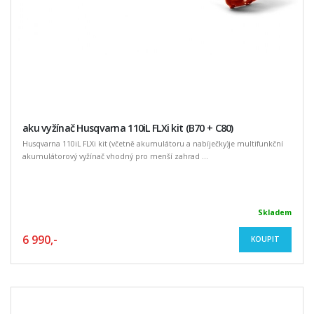
aku vyžínač Husqvarna 110iL FLXi kit (B70 + C80)
Husqvarna 110iL FLXi kit (včetně akumulátoru a nabíječky)je multifunkční
akumulátorový vyžínač vhodný pro menší zahrad ...
Skladem
6 990,-
KOUPIT