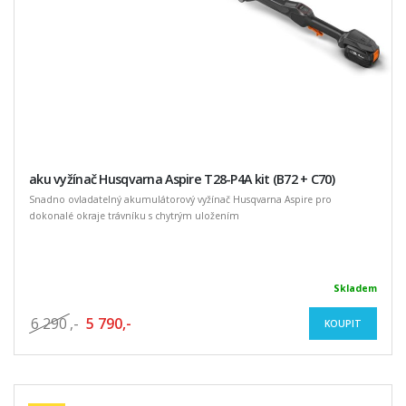
aku vyžínač Husqvarna Aspire T28-P4A kit (B72 + C70)
Snadno ovladatelný akumulátorový vyžínač Husqvarna Aspire pro
dokonalé okraje trávníku s chytrým uložením
Skladem
6 290
,-
5 790,-
KOUPIT