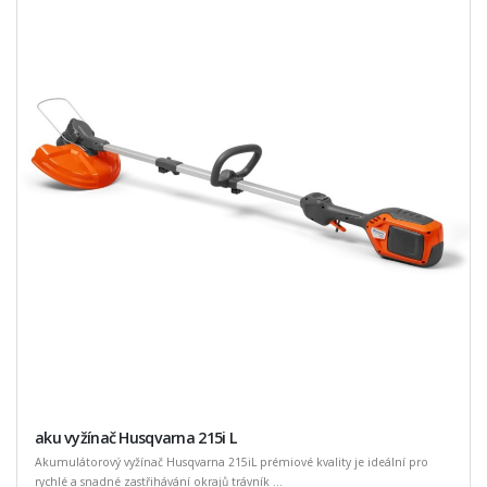
aku vyžínač Husqvarna 215i L
Akumulátorový vyžínač Husqvarna 215iL prémiové kvality je ideální pro
rychlé a snadné zastřihávání okrajů trávník ...