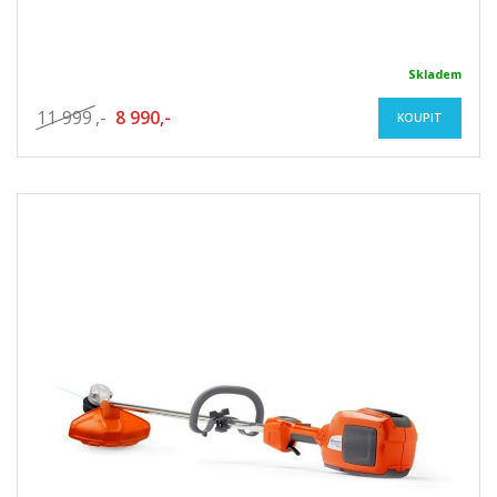
Skladem
11 999
,-
8 990,-
KOUPIT