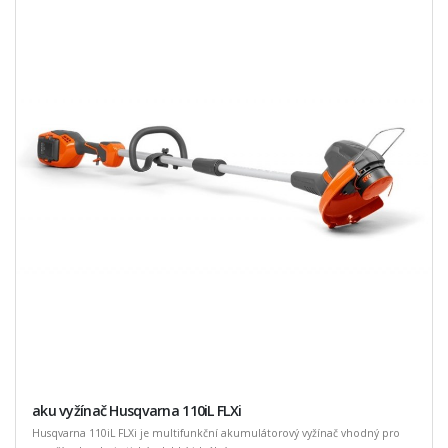
aku vyžínač Husqvarna 110iL FLXi
Husqvarna 110iL FLXi je multifunkční akumulátorový vyžínač vhodný pro