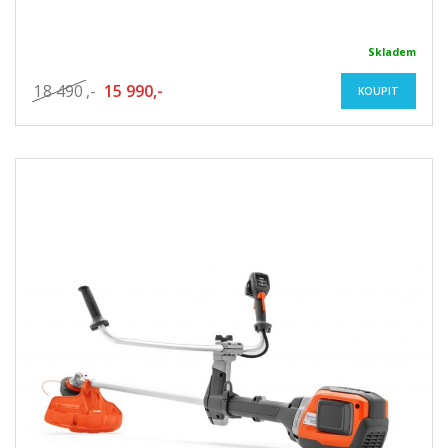
Skladem
18 490
,-
15 990,-
KOUPIT