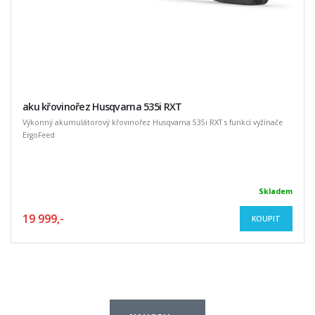
aku křovinořez Husqvarna 535i RXT
Výkonný akumulátorový křovinořez Husqvarna 535i RXT s funkcí vyžínače
ErgoFeed
Skladem
19 999,-
KOUPIT