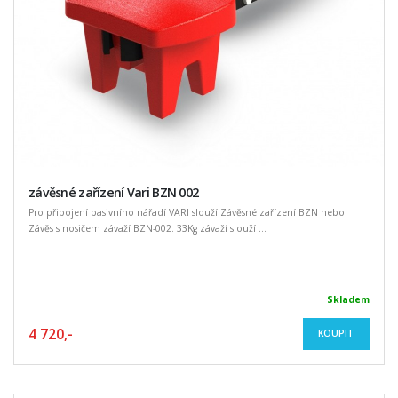
závěsné zařízení Vari BZN 002
Pro připojení pasivního nářadí VARI slouží Závěsné zařízení BZN nebo
Závěs s nosičem závaží BZN-002. 33Kg závaží slouží ...
Skladem
4 720,-
KOUPIT