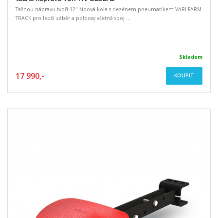
Tažnou nápravu tvoří 12" šípová kola s dezénem pneumatikem VARI FARM
TRACK pro lepší záběr a poloosy včetně spoj ...
Skladem
17 990,-
KOUPIT