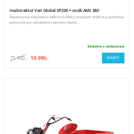
malotraktor Vari Global XP200 + vozík ANV 380
Stavebnicový malotraktor VARI IV GLOBAL s motorem XP200 A je spolehlivý
pomocník pro zahrádkáře a farmáře hlavně ...
Skladem u dodavatele
75 950
,-
59 990,-
KOUPIT