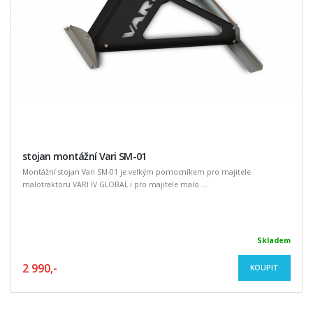
stojan montážní Vari SM-01
Montážní stojan Vari SM-01 je velkým pomocníkem pro majitele
malotraktoru VARI IV GLOBAL i pro majitele malo ...
Skladem
2 990,-
KOUPIT