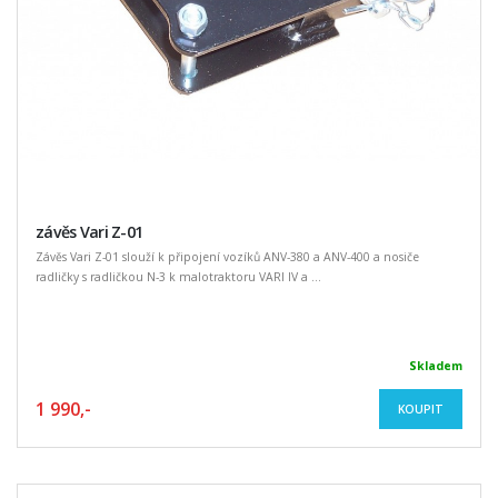
závěs Vari Z-01
Závěs Vari Z-01 slouží k připojení vozíků ANV-380 a ANV-400 a nosiče
radličky s radličkou N-3 k malotraktoru VARI IV a ...
Skladem
1 990,-
KOUPIT