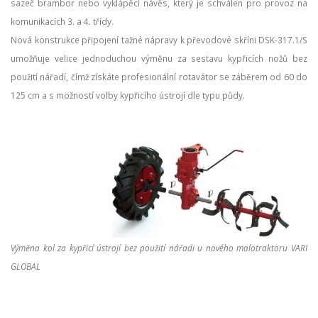
sazeč brambor nebo vyklápěcí návěs, který je schválen pro provoz na
komunikacích 3. a 4. třídy.
Nová konstrukce připojení tažné nápravy k převodové skříni DSK-317.1/S
umožňuje velice jednoduchou výměnu za sestavu kypřicích nožů bez
použití nářadí, čímž získáte profesionální rotavátor se záběrem od 60 do
125 cm a s možností volby kypřicího ústrojí dle typu půdy.
Výměna kol za kypřicí ústrojí bez použití nářadi u nového malotraktoru VARI
GLOBAL