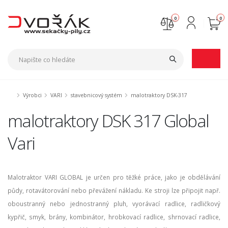
0
0
Nejste přihlášen
Přihlásit
Registrace
Výrobci
VARI
stavebnicový systém
malotraktory DSK-317
malotraktory DSK 317 Global
Vari
Malotraktor VARI GLOBAL je určen pro těžké práce, jako je obdělávání
půdy, rotavátorování nebo převážení nákladu. Ke stroji lze připojit např.
oboustranný nebo jednostranný pluh, vyorávací radlice, radličkový
kypřič, smyk, brány, kombinátor, hrobkovací radlice, shrnovací radlice,