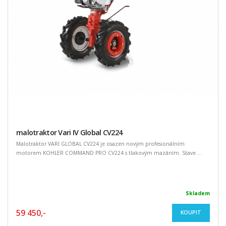
malotraktor Vari IV Global CV224
Malotraktor VARI GLOBAL CV224 je osazen novým profesionálním
motorem KOHLER COMMAND PRO CV224 s tlakovým mazáním. Stave ...
Skladem
59 450,-
KOUPIT