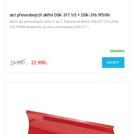
set převodových skříní DSK-317.1/S + DSK-316.1PSVN
Akční set převodových skříní 2 za 1. Převodové skříně DSK-317.1/S a DSK-
316.1PSVN dostanete za cenu převodovky DSK-317.1
Skladem
39 980
,-
22 990,-
KOUPIT