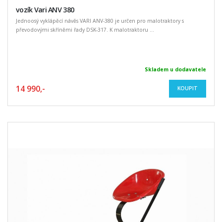
vozík Vari ANV 380
Jednoosý vyklápěcí návěs VARI ANV-380 je určen pro malotraktory s
převodovými skříněmi řady DSK-317. K malotraktoru ...
Skladem u dodavatele
14 990,-
KOUPIT