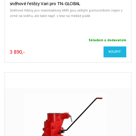
sněhové řetězy Vari pro TN-GLOBAL
Sněhové řetězy pro malotraktory VARI jsou velkým pomocníkem nejen v
zimě na sněhu, ale také např. v lese na měkké půdě.
Skladem u dodavatele
3 890,-
KOUPIT