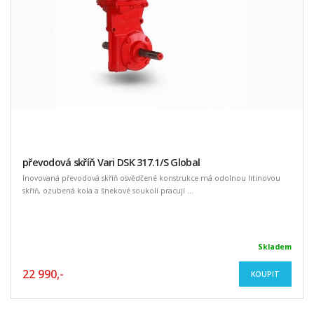
převodová skříň Vari DSK 317.1/S Global
Inovovaná převodová skříň osvědčené konstrukce má odolnou litinovou
skříň, ozubená kola a šnekové soukolí pracují ...
Skladem
22 990,-
KOUPIT