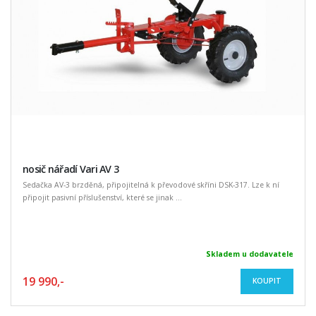
nosič nářadí Vari AV 3
Sedačka AV-3 brzděná, připojitelná k převodové skříni DSK-317. Lze k ní
připojit pasivní příslušenství, které se jinak ...
Skladem u dodavatele
19 990,-
KOUPIT