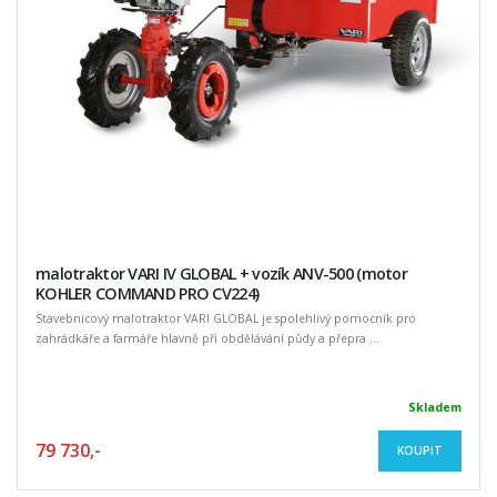
malotraktor VARI IV GLOBAL + vozík ANV-500 (motor
KOHLER COMMAND PRO CV224)
Stavebnicový malotraktor VARI GLOBAL je spolehlivý pomocník pro
zahrádkáře a farmáře hlavně při obdělávání půdy a přepra ...
Skladem
79 730,-
KOUPIT