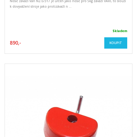
Nosič závaží Vari NZ-5/317 je určen jako nosič pro 5kg závaží VARI, to slouží
k dovyvážení stroje jako protizávaží n ...
Skladem
890,-
KOUPIT