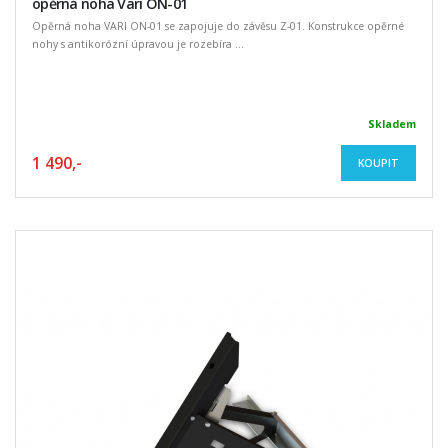
opěrná noha Vari ON-01
Opěrná noha VARI ON-01 se zapojuje do závěsu Z-01. Konstrukce opěrné
nohy s antikorózní úpravou je rozebíra ...
Skladem
1 490,-
KOUPIT