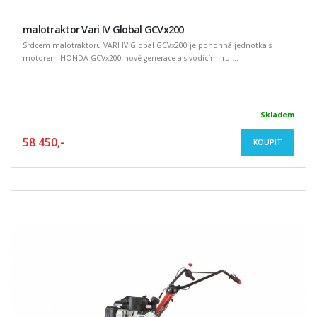
malotraktor Vari IV Global GCVx200
Srdcem malotraktoru VARI IV Global GCVx200 je pohonná jednotka s
motorem HONDA GCVx200 nové generace a s vodicími ru ...
Skladem
58 450,-
KOUPIT