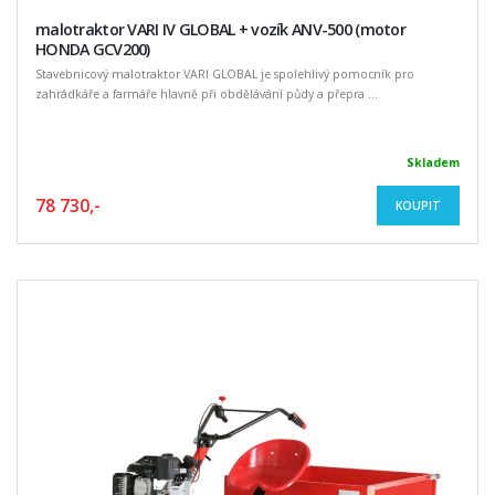
malotraktor VARI IV GLOBAL + vozík ANV-500 (motor
HONDA GCV200)
Stavebnicový malotraktor VARI GLOBAL je spolehlivý pomocník pro
zahrádkáře a farmáře hlavně při obdělávání půdy a přepra ...
Skladem
78 730,-
KOUPIT