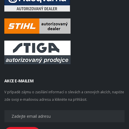
AKCE E-MAILEM
V případě zájmu o zasílání informací o slevách a cenových akcích, napište
zde svoji e-mailovou adresu a klikněte na přihlásit.