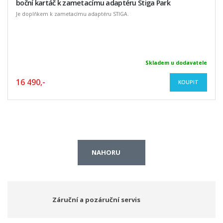
boční kartáč k zametacímu adaptéru Stiga Park
Je doplňkem k zametacímu adaptéru STIGA.
Skladem u dodavatele
16 490,-
KOUPIT
NAHORU
Záruční a pozáruční servis