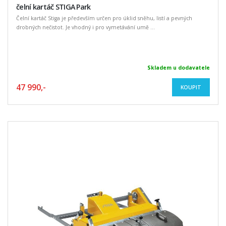
čelní kartáč STIGA Park
Čelní kartáč Stiga je především určen pro úklid sněhu, listí a pevných
drobných nečistot. Je vhodný i pro vymetávání umě ...
Skladem u dodavatele
47 990,-
KOUPIT