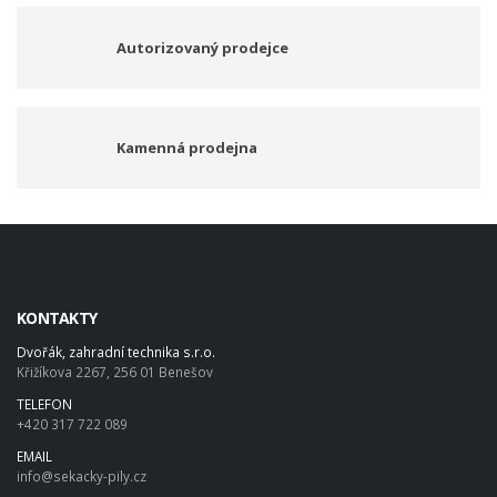
Autorizovaný prodejce
Kamenná prodejna
KONTAKTY
Dvořák, zahradní technika s.r.o.
Křižíkova 2267, 256 01 Benešov
TELEFON
+420 317 722 089
EMAIL
info@sekacky-pily.cz