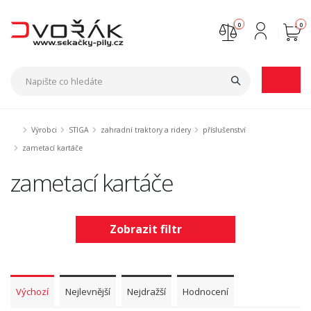
0
0
Nejste přihlášen
Přihlásit
Registrace
Výrobci
STIGA
zahradní traktory a ridery
příslušenství
zametací kartáče
zametací kartáče
Zobrazit filtr
Výchozí
Nejlevnější
Nejdražší
Hodnocení