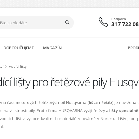
Podpora
317 722 08
DOPORUČUJEME
MAGAZÍN
PROD
tví
vodící lišty
ící lišty pro řetězové pily Husq
zná část motorových řetězových pil Husqvarna (
lišta i řetěz
) je navržena
 na vlastnosti pily. Proto firma HUSQVARNA vyvíjí řetězy a
lišty speciáln
vodících lišt z vysoce kvalitních materiálů v továrně v Norsku. Lišty 
ní.