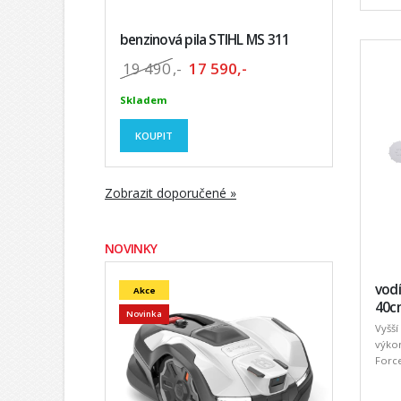
benzinová pila STIHL MS 311
19 490
,-
17 590,-
Skladem
KOUPIT
Zobrazit doporučené »
NOVINKY
vodí
Akce
40cm
Novinka
Vyšší
výkon
Force