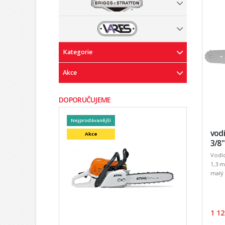
Kategorie
Akce
DOPORUČUJEME
Nejprodávanější
vodí
Akce
3/8"
Vodíc
1,3 m
malý 
1 12