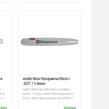
ce
vodící lišta Husqvarna 50cm /
.325" / 1,3mm
í
Vyšší odolnost, nižší váha a vynikající
na X-
výkon - to jsou vodicí lišty Husqvarna X-
 ř ...
Force, které byly vyvinuty společně s ř ...
adem
Skladem