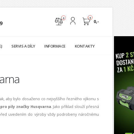
0
0
0,-
9
Nejste přihlášen
EJ
SERVIS A DÍLY
INFORMACE
KONTAKTY
Přihlásit
Registrace
varna
 tak, aby bylo dosaženo co nejvyššího řezného výkonu s
ě pro pily značky Husqvarna
. Jako příklad slouží přesná
jsou před uvedením do výroby vždy podrobeny náročnému