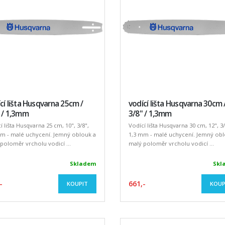
cí lišta Husqvarna 25cm /
vodící lišta Husqvarna 30cm 
 / 1,3mm
3/8" / 1,3mm
í lišta Husqvarna 25 cm, 10", 3/8",
Vodící lišta Husqvarna 30 cm, 12", 3/
m - malé uchycení. Jemný oblouk a
1,3 mm - malé uchycení. Jemný obl
poloměr vrcholu vodicí ...
malý poloměr vrcholu vodicí ...
Skladem
Skl
-
661,-
KOUPIT
KOUP