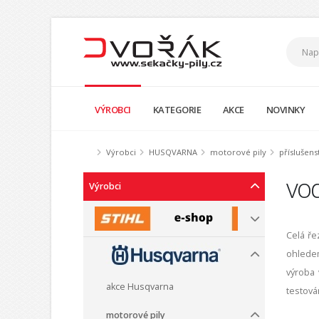
VÝROBCI
KATEGORIE
AKCE
NOVINKY
Výrobci
HUSQVARNA
motorové pily
příslušens
vod
Výrobci
Celá ře
ohledem
výroba 
akce Husqvarna
testová
motorové pily