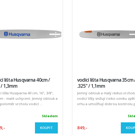
cí lišta Husqvarna 40cm /
vodící lišta Husqvarna 35cm 
 / 1,3mm
.325" / 1,1mm
í lišta Husqvarna 40 cm, 16", 3/8",
Jemný oblouk a malý rádius vrchol
m - malé uchycení. Jemný oblouk a
vodicí lišty snižují riziko vzniku zp
poloměr vrcholu vodicí ...
vrhu a umožňují dobrou kontrolu př
Skladem
Skl
9,-
849,-
KOUPIT
KOUP