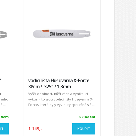
/
vodící lišta Husqvarna X-Force
38cm / .325" / 1,3mm
u
Vyšší odolnost, nižší váha a vynikající
ětného
výkon - to jsou vodicí lišty Husqvarna X-
 ...
Force, které byly vyvinuty společně s ř ...
adem
Skladem
1 149,-
IT
KOUPIT