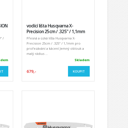
SION
vodící lišta Husqvarna X-
Precision 25cm / .325" / 1,1mm
" /
Přesná a úzká lišta Husqvarna X-
Precision 25cm / .325" / 1,1mm pro
prořezávání a kácení Jemný oblouk a
malý rádius ...
adem
Skladem
679,-
IT
KOUPIT