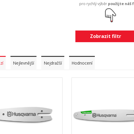
pro rychlý výběr
použijte náš f
Zobrazit filtr
zí
Nejlevnější
Nejdražší
Hodnocení