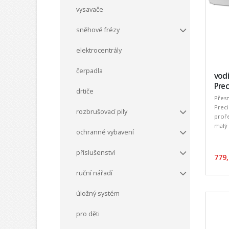
vysavače
sněhové frézy
elektrocentrály
čerpadla
vodí
Prec
drtiče
Přesn
Preci
rozbrušovací pily
proře
malý 
ochranné vybavení
příslušenství
779,
ruční nářadí
úložný systém
pro děti