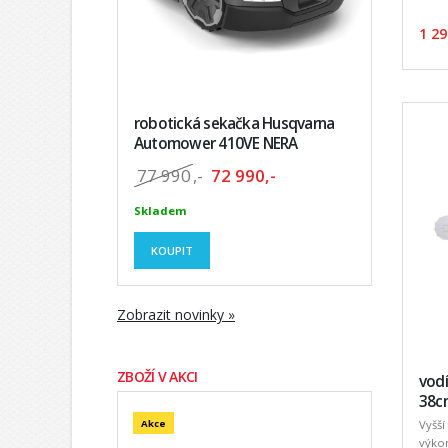
1 29
robotická sekačka Husqvarna
Automower 410VE NERA
77 990
,-
72 990,-
Skladem
KOUPIT
Zobrazit novinky »
ZBOŽÍ V AKCI
vodí
38cm
Akce
Vyšší
výkon