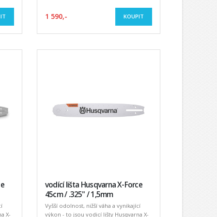
1 590,-
IT
KOUPIT
ce
vodící lišta Husqvarna X-Force
45cm / .325" / 1,5mm
í
Vyšší odolnost, nižší váha a vynikající
na X-
výkon - to jsou vodicí lišty Husqvarna X-