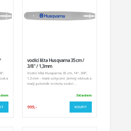
/
vodící lišta Husqvarna 35cm /
3/8" / 1,3mm
8",
Vodící lišta Husqvarna 35 cm, 14", 3/8",
ouk a
1,3 mm - malé uchycení. Jemný oblouk a
malý poloměr vrcholu vodicí ...
adem
Skladem
999,-
IT
KOUPIT