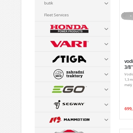
butik
Fleet Services
vodí
3/8"
Vodíc
1,3 m
malý 
699,