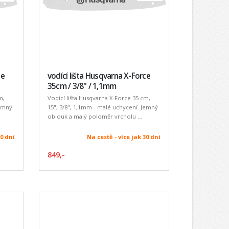
ce
vodící lišta Husqvarna X-Force
35cm / 3/8" / 1,1mm
m,
Vodící lišta Husqvarna X-Force 35 cm,
Jemný
15", 3/8", 1,1mm - malé uchycení. Jemný
oblouk a malý poloměr vrcholu ...
30 dní
Na cestě - více jak 30 dní
849,-