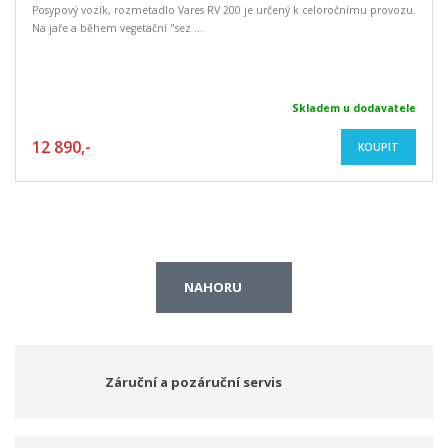
Posypový vozík, rozmetadlo Vares RV 200 je určený k celoročnímu provozu.
Na jaře a během vegetační "sez ...
Skladem u dodavatele
12 890,-
KOUPIT
NAHORU
Záruční a pozáruční servis