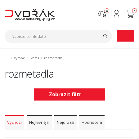
0
0
Nejste přihlášen
Přihlásit
Registrace
Výrobci
Vares
rozmetadla
rozmetadla
Zobrazit filtr
Výchozí
Nejlevnější
Nejdražší
Hodnocení