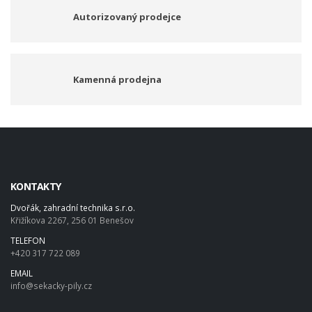
Autorizovaný prodejce
Kamenná prodejna
KONTAKTY
Dvořák, zahradní technika s.r.o.
Křižíkova 2267, 256 01 Benešov
TELEFON
+420 317 722 089
EMAIL
info@sekacky-pily.cz