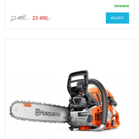
Skladem
27 490
,-
23 490,-
KOUPIT