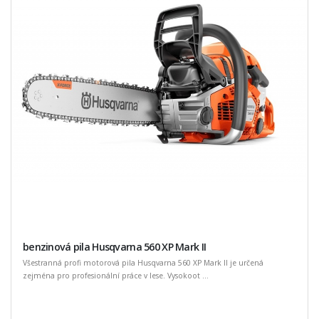
benzinová pila Husqvarna 560 XP Mark II
Všestranná profi motorová pila Husqvarna 560 XP Mark II je určená
zejména pro profesionální práce v lese. Vysokoot ...