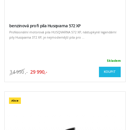
benzinová profi pila Husqvarna 572 XP
Profesionální motorová pila HUSQVARNA 572 XP, nástupkyně legendární
pily Husqvarna 372 XP, je nejmodernější pila pro ...
Skladem
34 990
,-
29 990,-
KOUPIT
Akce