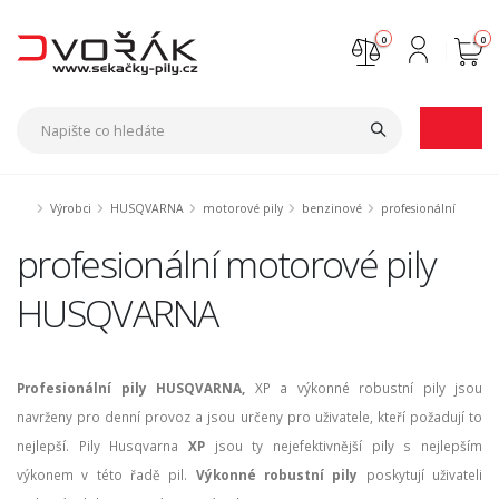
0
0
Nejste přihlášen
Přihlásit
Registrace
Výrobci
HUSQVARNA
motorové pily
benzinové
profesionální
profesionální motorové pily
HUSQVARNA
Profesionální pily HUSQVARNA,
XP a výkonné robustní pily jsou
navrženy pro denní provoz a jsou určeny pro uživatele, kteří požadují to
nejlepší. Pily Husqvarna
XP
jsou ty nejefektivnější pily s nejlepším
výkonem v této řadě pil.
Výkonné robustní pily
poskytují uživateli