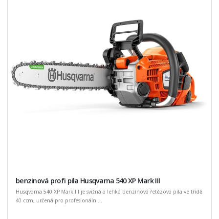
benzinová profi pila Husqvarna 540 XP Mark III
Husqvarna 540 XP Mark III je svižná a lehká benzínová řetězová pila ve třídě
40 ccm, určená pro profesionáln ...