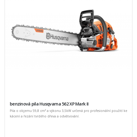
benzinová pila Husqvarna 562 XP Mark II
Pila o objemu 59,8 cm³ a výkonu 3,5kW určená pro profesionální použití ke
kácení a řezání tvrdého dřeva a odvětvování.