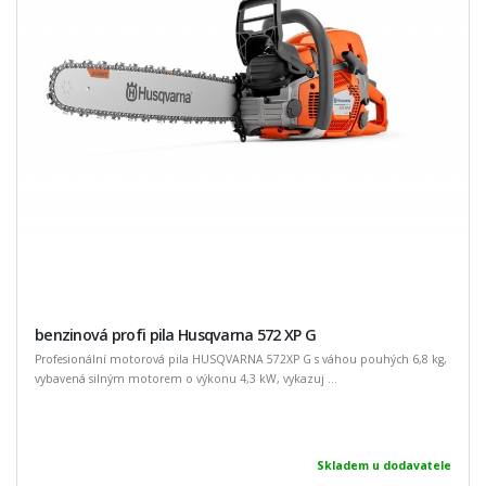
benzinová profi pila Husqvarna 572 XP G
Profesionální motorová pila HUSQVARNA 572XP G s váhou pouhých 6,8 kg,
vybavená silným motorem o výkonu 4,3 kW, vykazuj ...
Skladem u dodavatele