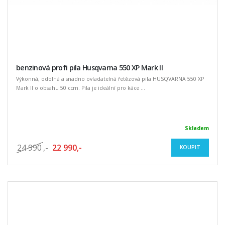
benzinová profi pila Husqvarna 550 XP Mark II
Výkonná, odolná a snadno ovladatelná řetězová pila HUSQVARNA 550 XP
Mark II o obsahu 50 ccm. Pila je ideální pro káce ...
Skladem
24 990
,-
22 990,-
KOUPIT