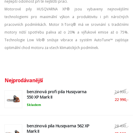
nejlepší odolnost při té nejtěžší práci.
Motorové pily HUSQVARNA XP® jsou vybaveny nejnovějšími
technologiemi pro maximální výkon a produktivitu i při náročných
pracovních podmínkách. Motor X-Torq® má ve srovnání s tradičními
motory nižší spotřebu paliva až o 20% a výfukové emise až o 75%.
Technologie Low Vib® snižuje vibrace a systém AutoTune™ zajišťuje
optimální chod motoru za všech klimatických podmínek.
Nejprodávanější
benzinová profi pila Husqvarna
24 990
,-
550 XP Mark II
22 990,-
Skladem
benzinová pila Husqvarna 562 XP
28 490
,-
Mark II