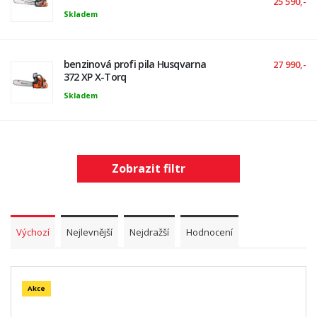
25 590,-
Skladem
benzinová profi pila Husqvarna
27 990,-
372 XP X-Torq
Skladem
Zobrazit filtr
Výchozí
Nejlevnější
Nejdražší
Hodnocení
Akce