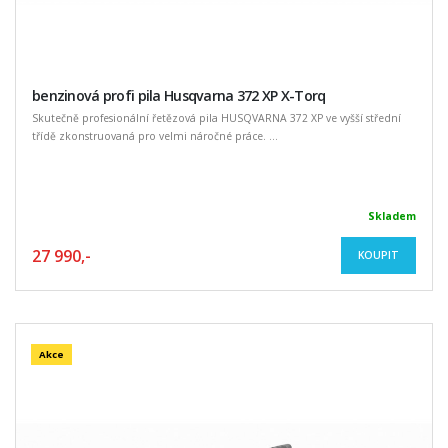
benzinová profi pila Husqvarna 372 XP X-Torq
Skutečně profesionální řetězová pila HUSQVARNA 372 XP ve vyšší střední
třídě zkonstruovaná pro velmi náročné práce. ...
Skladem
27 990,-
KOUPIT
Akce