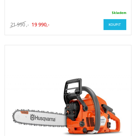
Skladem
21 990
,-
19 990,-
KOUPIT