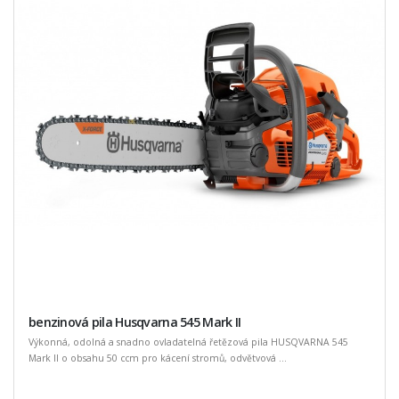
benzinová pila Husqvarna 545 Mark II
Výkonná, odolná a snadno ovladatelná řetězová pila HUSQVARNA 545
Mark II o obsahu 50 ccm pro kácení stromů, odvětvová ...