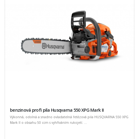
benzinová profi pila Husqvarna 550 XPG Mark II
Výkonná, odolná a snadno ovladatelná řetězová pila HUSQVARNA 550 XPG
Mark II o obsahu 50 ccm s vyhříváním rukojetí. ...