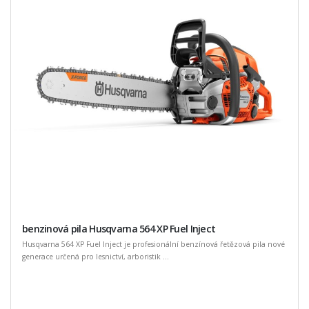
benzinová pila Husqvarna 564 XP Fuel Inject
Husqvarna 564 XP Fuel Inject je profesionální benzínová řetězová pila nové
generace určená pro lesnictví, arboristik ...