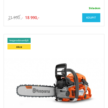
Skladem
21 990
,-
18 990,-
KOUPIT
Nejprodávanější
Akce