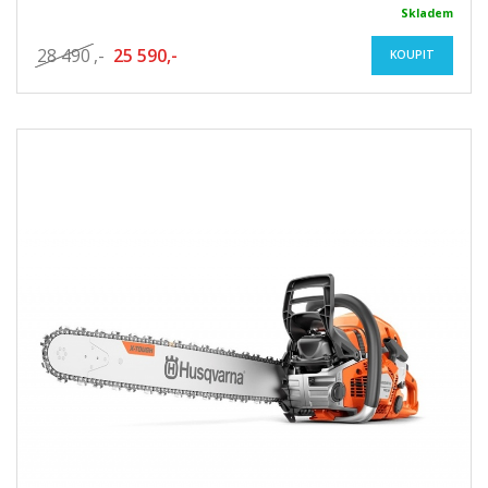
Skladem
28 490
,-
25 590,-
KOUPIT