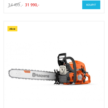
34 499
,-
31 990,-
KOUPIT
Akce