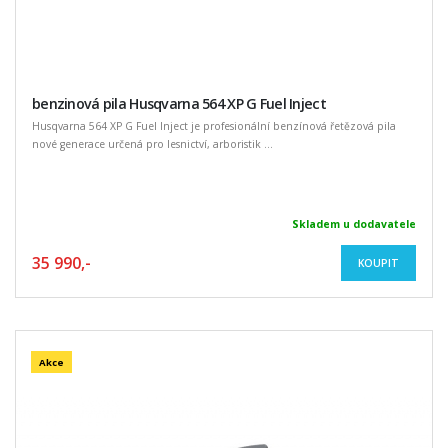
benzinová pila Husqvarna 564 XP G Fuel Inject
Husqvarna 564 XP G Fuel Inject je profesionální benzínová řetězová pila
nové generace určená pro lesnictví, arboristik ...
Skladem u dodavatele
35 990,-
KOUPIT
Akce