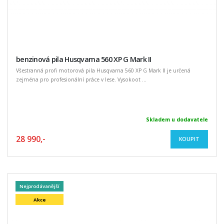
benzinová pila Husqvarna 560 XP G Mark II
Všestranná profi motorová pila Husqvarna 560 XP G Mark II je určená
zejména pro profesionální práce v lese. Vysokoot ...
Skladem u dodavatele
28 990,-
KOUPIT
Nejprodávanější
Akce