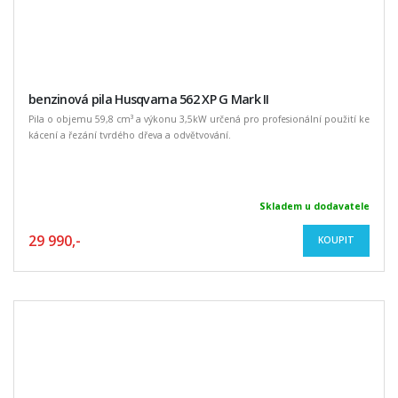
benzinová pila Husqvarna 562 XP G Mark II
Pila o objemu 59,8 cm³ a výkonu 3,5kW určená pro profesionální použití ke
kácení a řezání tvrdého dřeva a odvětvování.
Skladem u dodavatele
29 990,-
KOUPIT