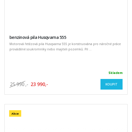
benzinová pila Husqvarna 555
Motorová řetězová pila Husqvarna 555 je konstruována pro náročné práce
prováděné soukromníky nebo majiteli pozemků. Pil ...
Skladem
25 990
,-
23 990,-
KOUPIT
Akce