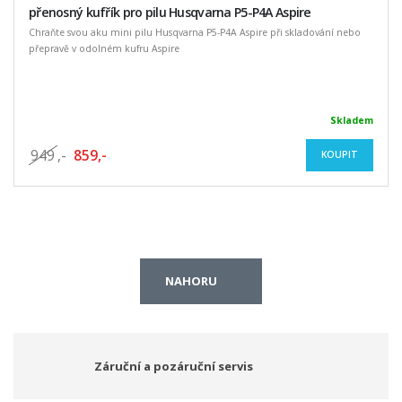
přenosný kufřík pro pilu Husqvarna P5-P4A Aspire
Chraňte svou aku mini pilu Husqvarna P5-P4A Aspire při skladování nebo
přepravě v odolném kufru Aspire
Skladem
949
,-
859,-
KOUPIT
NAHORU
Záruční a pozáruční servis