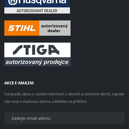
AKCE E-MAILEM
V případě zájmu o zasílání informací o slevách a cenových akcích, napište
zde svoji e-mailovou adresu a klikněte na přihlásit.