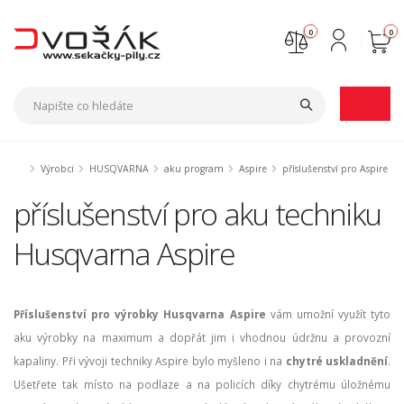
0
0
Nejste přihlášen
Přihlásit
Registrace
Výrobci
HUSQVARNA
aku program
Aspire
příslušenství pro Aspire
příslušenství pro aku techniku
Husqvarna Aspire
Příslušenství pro výrobky Husqvarna Aspire
vám umožní využít tyto
aku výrobky na maximum a dopřát jim i vhodnou údržnu a provozní
kapaliny. Při vývoji techniky Aspire bylo myšleno i na
chytré uskladnění
.
Ušetřete tak místo na podlaze a na policích díky chytrému úložnému