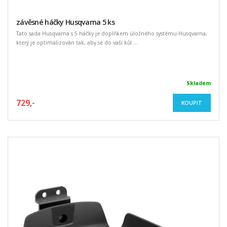
závěsné háčky Husqvarna 5 ks
Tato sada Husqvarna s 5 háčky je doplňkem úložného systému Husqvarna,
který je optimalizován tak, aby se do vaší kůl ...
Skladem
729,-
KOUPIT