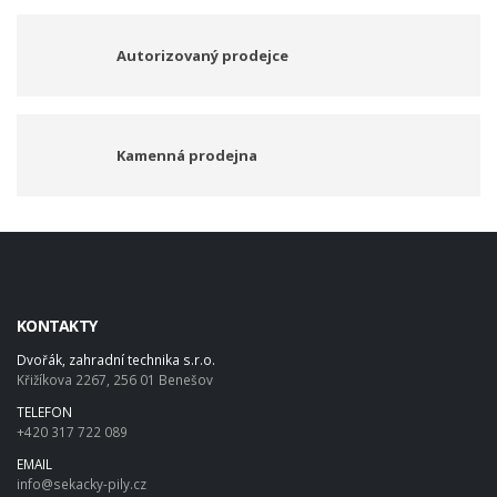
Autorizovaný prodejce
Kamenná prodejna
KONTAKTY
Dvořák, zahradní technika s.r.o.
Křižíkova 2267, 256 01 Benešov
TELEFON
+420 317 722 089
EMAIL
info@sekacky-pily.cz