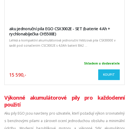
aku jednoruční pila EGO CSX3002E - SET (baterie 4 Ah +
rychlonabíječka CH5500E)
Lehká a kompaktní akumulátorová jednoruční řetězová pila CSX3000E v
sadě pod označením CSC3002E s 4,0Ah baterií BA2 ...
Skladem u dodavatele
15 590,-
KOUPIT
Výkonné akumulátorové pily pro každodenní
použití
Aku pily EGO jsou navrženy pro uživatele, kteří požadují výkon srovnatelný
s benzínovými pilami a zároveň ocení jednoduchou obsluhu a minimální
údržbu. Moderní bezuhlíkové motory a výkonné 56V akumulátory