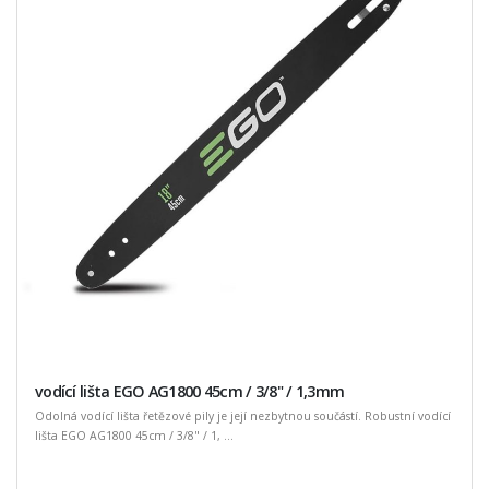
vodící lišta EGO AG1800 45cm / 3/8" / 1,3mm
Odolná vodící lišta řetězové pily je její nezbytnou součástí. Robustní vodící
lišta EGO AG1800 45cm / 3/8" / 1, ...