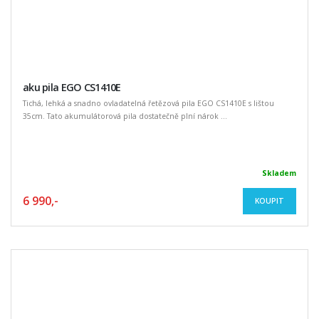
aku pila EGO CS1410E
Tichá, lehká a snadno ovladatelná řetězová pila EGO CS1410E s lištou
35cm. Tato akumulátorová pila dostatečně plní nárok ...
Skladem
6 990,-
KOUPIT