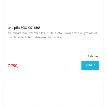
aku pila EGO CS1610E
Akumulátorová řetězová pila CS1610E s lištou 40cm a řeznou rychlostí 20
m/s. Pilový řetěz této lehké aku pily má děle ...
Skladem
7 790,-
KOUPIT