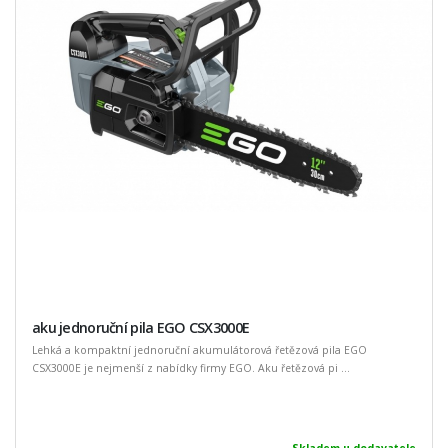
aku jednoruční pila EGO CSX3000E
Lehká a kompaktní jednoruční akumulátorová řetězová pila EGO
CSX3000E je nejmenší z nabídky firmy EGO. Aku řetězová pi ...