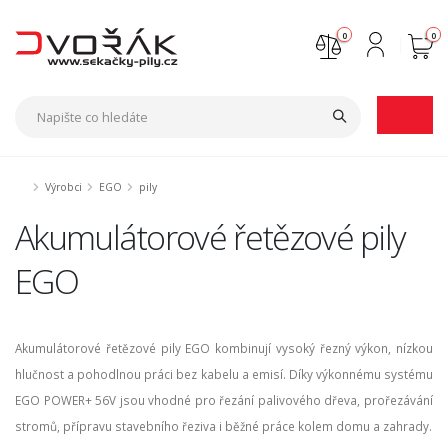
0
0
Nejste přihlášen
Přihlásit
Registrace
Výrobci
EGO
pily
Akumulátorové řetězové pily
EGO
Akumulátorové řetězové pily EGO kombinují vysoký řezný výkon, nízkou
hlučnost a pohodlnou práci bez kabelu a emisí. Díky výkonnému systému
EGO POWER+ 56V jsou vhodné pro řezání palivového dřeva, prořezávání
stromů, přípravu stavebního řeziva i běžné práce kolem domu a zahrady.