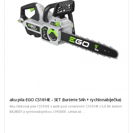
aku pila EGO CS1614E - SET (baterie 5Ah + rychlonabíječka)
Aku řetězová pila CS1610E v sadě pod označením CS1614E s 5,0 Ah baterií
BA2800T a rychlonabíječkou CH5500E. Lehká ak ...