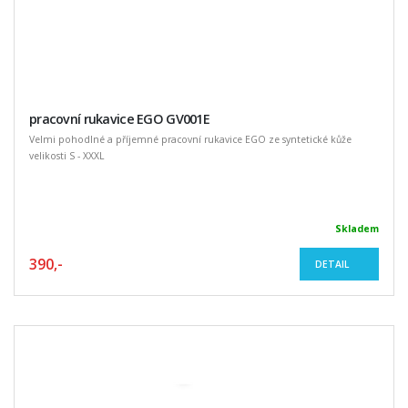
pracovní rukavice EGO GV001E
Velmi pohodlné a příjemné pracovní rukavice EGO ze syntetické kůže
velikosti S - XXXL
Skladem
390,-
DETAIL