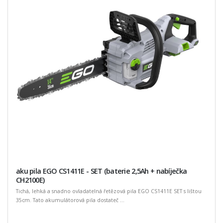
aku pila EGO CS1411E - SET (baterie 2,5Ah + nabíječka
CH2100E)
Tichá, lehká a snadno ovladatelná řetězová pila EGO CS1411E SET s lištou
35cm. Tato akumulátorová pila dostateč ...