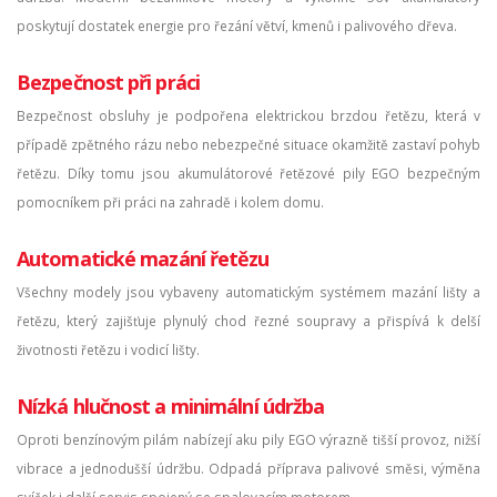
poskytují dostatek energie pro řezání větví, kmenů i palivového dřeva.
Bezpečnost při práci
Bezpečnost obsluhy je podpořena elektrickou brzdou řetězu, která v
případě zpětného rázu nebo nebezpečné situace okamžitě zastaví pohyb
řetězu. Díky tomu jsou akumulátorové řetězové pily EGO bezpečným
pomocníkem při práci na zahradě i kolem domu.
Automatické mazání řetězu
Všechny modely jsou vybaveny automatickým systémem mazání lišty a
řetězu, který zajišťuje plynulý chod řezné soupravy a přispívá k delší
životnosti řetězu i vodicí lišty.
Nízká hlučnost a minimální údržba
Oproti benzínovým pilám nabízejí aku pily EGO výrazně tišší provoz, nižší
vibrace a jednodušší údržbu. Odpadá příprava palivové směsi, výměna
svíček i další servis spojený se spalovacím motorem.