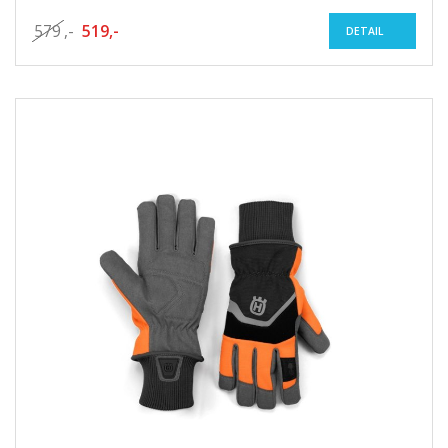
579
,-
519,-
DETAIL