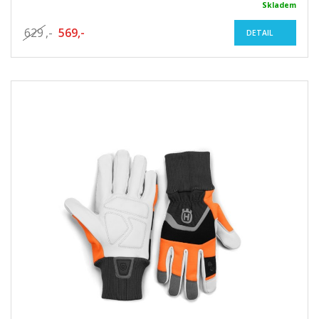
Skladem
629
,-
569,-
DETAIL