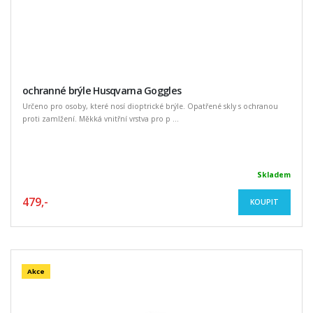
ochranné brýle Husqvarna Goggles
Určeno pro osoby, které nosí dioptrické brýle. Opatřené skly s ochranou
proti zamlžení. Měkká vnitřní vrstva pro p ...
Skladem
479,-
KOUPIT
Akce