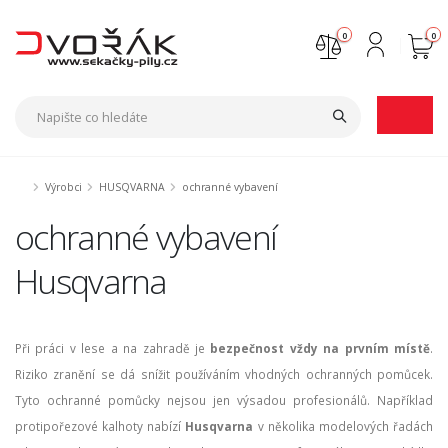
0
0
Nejste přihlášen
Přihlásit
Registrace
Výrobci
HUSQVARNA
ochranné vybavení
ochranné vybavení
Husqvarna
Při práci v lese a na zahradě je
bezpečnost vždy na prvním místě
.
Riziko zranění se dá snížit používáním vhodných ochranných pomůcek.
Tyto ochranné pomůcky nejsou jen výsadou profesionálů. Například
protipořezové kalhoty nabízí
Husqvarna
v několika modelových řadách