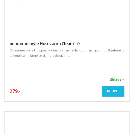
ochranné brýle Husqvarna Clear čiré
Ochranné brýle Husqvarna Clear s čirými skly, odolnými proti poškrábání. S
obroučkami, které se dají prodloužit. ...
Skladem
279,-
KOUPIT