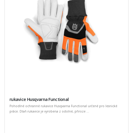
rukavice Husqvarna Functional
Pohodlné ochranné rukavice Husqvarna Functional určené pro lesnické
práce. Dlaň rukavice je vyrobena z odolné, přiroze ...