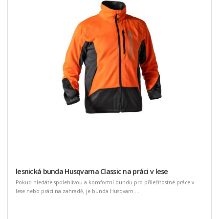
lesnická bunda Husqvarna Classic na práci v lese
Pokud hledáte spolehlivou a komfortní bundu pro příležitostné práce v
lese nebo práci na zahradě, je bunda Husqvarn ...