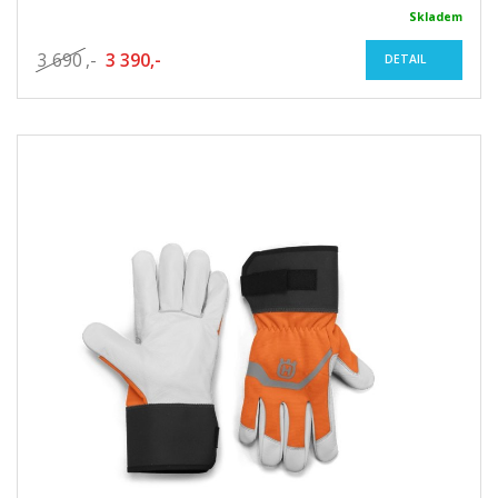
Skladem
3 690
,-
3 390,-
DETAIL