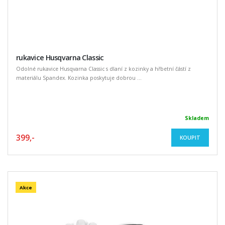
rukavice Husqvarna Classic
Odolné rukavice Husqvarna Classic s dlaní z kozinky a hřbetní částí z
materiálu Spandex. Kozinka poskytuje dobrou ...
Skladem
399,-
KOUPIT
Akce