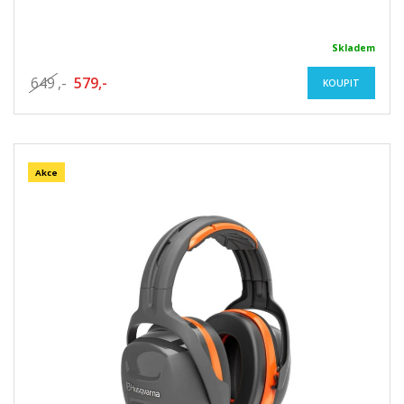
Skladem
649
,-
579,-
KOUPIT
Akce