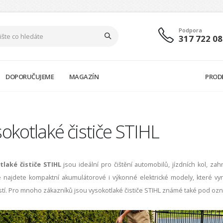
Podpora
317 722 08
DOPORUČUJEME
MAGAZÍN
PROD
okotlaké čističe STIHL
tlaké čističe STIHL
jsou ideální pro čištění automobilů, jízdních kol, za
 najdete kompaktní akumulátorové i výkonné elektrické modely, které v
stí. Pro mnoho zákazníků jsou vysokotlaké čističe STIHL známé také pod oz