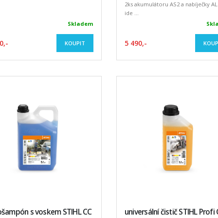
2ks akumulátoru AS2 a nabíječky AL1
ide ...
Skladem
Skl
0,-
5 490,-
KOUPIT
KOUP
ošampón s voskem STIHL CC
universální čistič STIHL Profi