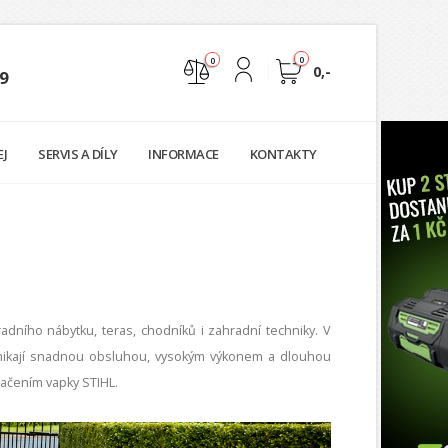
0
0
0,-
9
Nejste přihlášen
EJ
SERVIS A DÍLY
INFORMACE
KONTAKTY
Přihlásit
Registrace
hradního nábytku, teras, chodníků i zahradní techniky. V
ynikají snadnou obsluhou, vysokým výkonem a dlouhou
načením vapky STIHL.