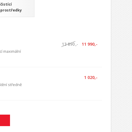
čistící
prostředky
13 890
,-
11 990,-
ící maximální
1 020,-
štění středně