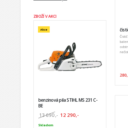
ZBOŽÍ V AKCI
čist
Akce
Čisti
bale
odst
nečist
280,
benzinová pila STIHL MS 231 C-
BE
13 690
,-
12 290,-
Skladem