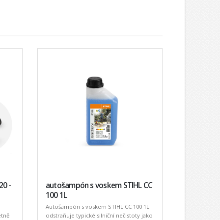
20 -
autošampón s voskem STIHL CC
100 1L
Autošampón s voskem STIHL CC 100 1L
etně
odstraňuje typické silniční nečistoty jako