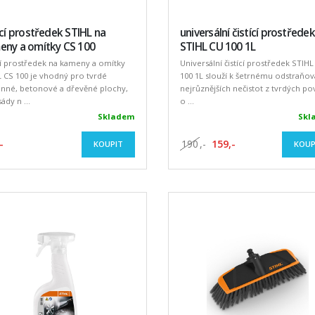
ící prostředek STIHL na
universální čistící prostředek
eny a omítky CS 100
STIHL CU 100 1L
cí prostředek na kameny a omítky
Universální čistící prostředek STIHL
 CS 100 je vhodný pro tvrdé
100 1L slouží k šetrnému odstraňov
nné, betonové a dřevěné plochy,
nejrůznějších nečistot z tvrdých p
ády n ...
o ...
Skladem
Skl
-
190
,-
159,-
KOUPIT
KOUP