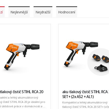
zí
Nejlevnější
Nejdražší
Hodnocení
tlakový čistič STIHL RCA 20
aku tlakový čistič STIHL RCA 
SET+ (2x AS2 + AL1)
aktní a lehký akumulátorový
vý čistič STIHL RCA 20 je ideální pro
Kompaktní a lehký akumulátorový
 úklidové práce v domácnosti a ...
tlakový čistič STIHL RCA 20 SET+ (vč