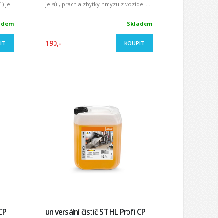
) je
je sůl, prach a zbytky hmyzu z vozidel ...
adem
Skladem
190,-
IT
KOUPIT
 CP
universální čistič STIHL Profi CP