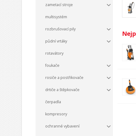
zametací stroje
multisystém
rozbrušovací pily
Nejp
půdní vrtáky
rotavátory
foukače
rosiče a postřikovače
drtiče a štěpkovače
čerpadla
kompresory
ochranné vybavení