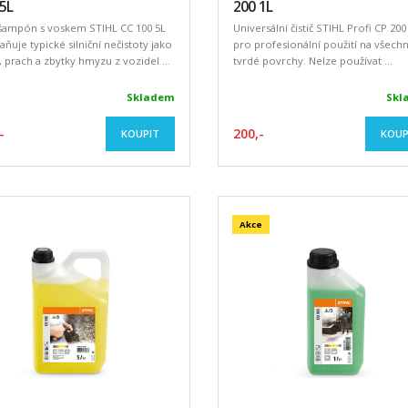
5L
200 1L
šampón s voskem STIHL CC 100 5L
Universální čistič STIHL Profi CP 200
aňuje typické silniční nečistoty jako
pro profesionální použití na všech
l, prach a zbytky hmyzu z vozidel ...
tvrdé povrchy. Nelze používat ...
Skladem
Skl
-
200,-
KOUPIT
KOUP
Akce