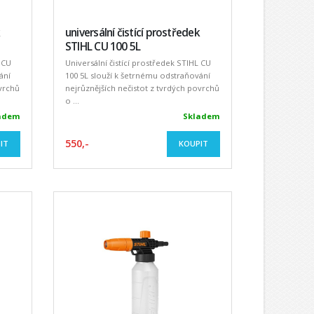
universální čistící prostředek
STIHL CU 100 5L
 CU
Universální čistící prostředek STIHL CU
ání
100 5L slouží k šetrnému odstraňování
ovrchů
nejrůznějších nečistot z tvrdých povrchů
o ...
adem
Skladem
550,-
IT
KOUPIT