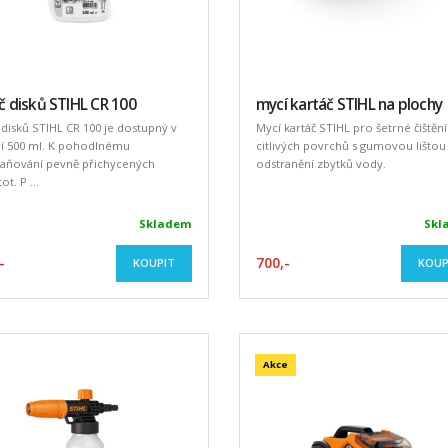
ič disků STIHL CR 100
mycí kartáč STIHL na plochy
č disků STIHL CR 100 je dostupný v
Mycí kartáč STIHL pro šetrné čištění
ní 500 ml. K pohodlnému
citlivých povrchů s gumovou lištou
raňování pevně přichycených
odstranění zbytků vody.
ot. P ...
Skladem
Skl
-
700,-
KOUPIT
KOUP
Akce