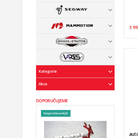
3 99
Kategorie
Akce
DOPORUČUJEME
Nejprodávanější
aut