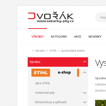
VÝROBCI
KATEGORIE
AKCE
NOVINKY
Výrobci
STIHL
vysokotlaké čističe
Vys
Výrobci
Vysoko
akce STIHL
nabídce
životno
motorové pily
křovinořezy a vyžínače