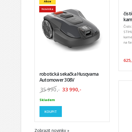
Akce
Novinka
čist
kam
Čistí
STIHL
kame
na fas
625,
robotická sekačka Husqvarna
Automower 308V
35 990
,-
33 990,-
Skladem
KOUPIT
Zobrazit novinky »