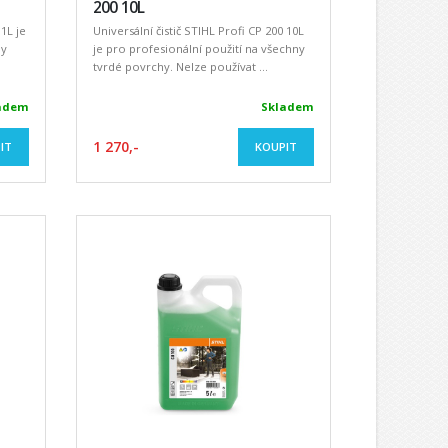
200 10L
 1L je
Universální čistič STIHL Profi CP 200 10L
ny
je pro profesionální použití na všechny
tvrdé povrchy. Nelze používat ...
adem
Skladem
1 270,-
IT
KOUPIT