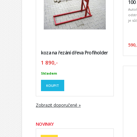
100 
Auto
odstr
je sů
590,
koza na řezání dřeva Profiholder
1 890,-
Skladem
KOUPIT
Zobrazit doporučené »
NOVINKY