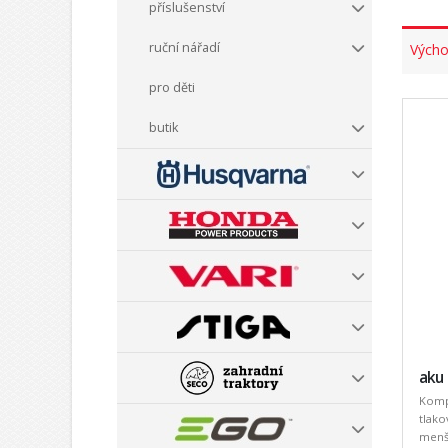
příslušenství
ruční nářadí
Výcho
pro děti
butik
aku 
Komp
tlako
menší