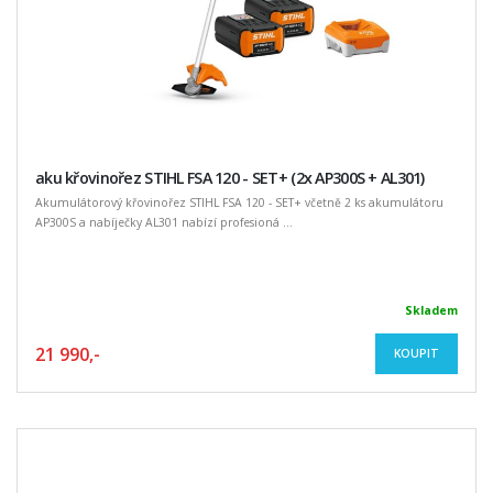
aku křovinořez STIHL FSA 120 - SET+ (2x AP300S + AL301)
Akumulátorový křovinořez STIHL FSA 120 - SET+ včetně 2 ks akumulátoru
AP300S a nabíječky AL301 nabízí profesioná ...
Skladem
21 990,-
KOUPIT