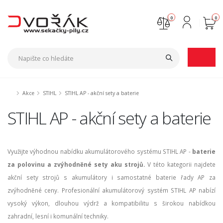
0
0
Nejste přihlášen
Přihlásit
Registrace
Akce
STIHL
STIHL AP - akční sety a baterie
STIHL AP - akční sety a baterie
Využijte výhodnou nabídku akumulátorového systému STIHL AP -
baterie
za polovinu a zvýhodněné sety aku strojů.
V této kategorii najdete
akční sety strojů s akumulátory i samostatné baterie řady AP za
zvýhodněné ceny. Profesionální akumulátorový systém STIHL AP nabízí
vysoký výkon, dlouhou výdrž a kompatibilitu s širokou nabídkou
zahradní, lesní i komunální techniky.