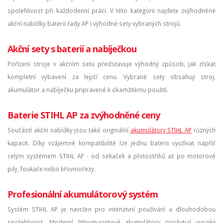
spolehlivost při každodenní práci. V této kategorii najdete zvýhodněné
akční nabídky baterií řady AP i výhodné sety vybraných strojů.
Akční sety s baterií a nabíječkou
Pořízení stroje v akčním setu představuje výhodný způsob, jak získat
kompletní vybavení za lepší cenu. Vybrané sety obsahují stroj,
akumulátor a nabíječku připravené k okamžitému použití.
Baterie STIHL AP za zvýhodněné ceny
Součástí akční nabídky jsou také originální
akumulátory STIHL AP
různých
kapacit. Díky vzájemné kompatibilitě lze jednu baterii využívat napříč
celým systémem STIHL AP - od sekaček a plotostřihů až po motorové
pily, foukače nebo křovinořezy.
Profesionální akumulátorový systém
Systém STIHL AP je navržen pro intenzivní používání a dlouhodobou
spolehlivost. Moderní lithium-iontové akumulátory poskytují vysoký