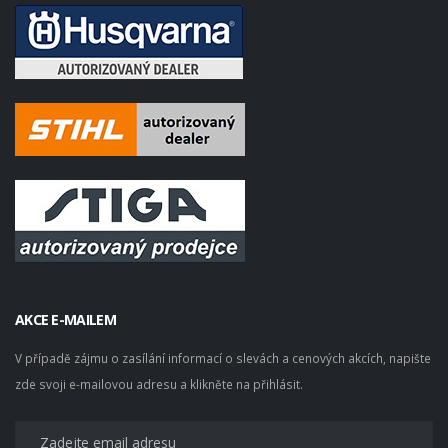
AKCE E-MAILEM
V případě zájmu o zasílání informací o slevách a cenových akcích, napište
zde svoji e-mailovou adresu a klikněte na přihlásit.