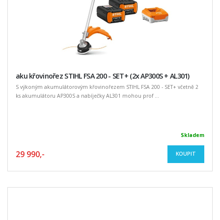
aku křovinořez STIHL FSA 200 - SET+ (2x AP300S + AL301)
S výkoným akumulátorovým křovinořezem STIHL FSA 200 - SET+ včetně 2
ks akumulátoru AP300S a nabíječky AL301 mohou prof ...
Skladem
29 990,-
KOUPIT