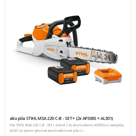
aku pila STIHL MSA 220 C-B - SET+ (2x AP300S + AL301)
Pila STIHL MSA 220 C-B - SET+ včetně 2 ks akumulátoru AP300S a nabíječky
AL301 je vysoce výkonná akumulátorová pila s r ...