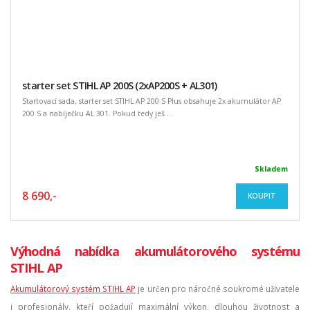
starter set STIHL AP 200S (2xAP200S + AL301)
Startovací sada, starter set STIHL AP 200 S Plus obsahuje 2x akumulátor AP
200 S a nabíječku AL 301. Pokud tedy ješ ...
Skladem
8 690,-
KOUPIT
Výhodná nabídka akumulátorového systému
STIHL AP
Akumulátorový systém STIHL AP
je určen pro náročné soukromé uživatele
i profesionály, kteří požadují maximální výkon, dlouhou životnost a