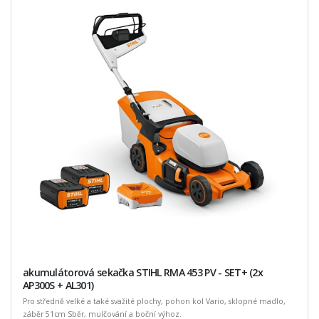
akumulátorová sekačka STIHL RMA 453 PV - SET+ (2x
AP300S + AL301)
Pro středně velké a také svažité plochy, pohon kol Vario, sklopné madlo,
záběr 51cm Sběr, mulčování a boční výhoz.