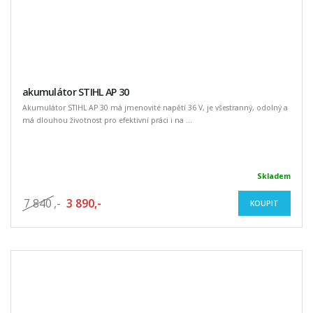
akumulátor STIHL AP 30
Akumulátor STIHL AP 30 má jmenovité napětí 36 V, je všestranný, odolný a
má dlouhou životnost pro efektivní práci i na ...
Skladem
7 840
,-
3 890,-
KOUPIT