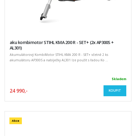
aku kombimotor STIHL KMA 200 R - SET+ (2x AP300S +
AL301)
Akumulátorový KombiMotor STIHL KMA 200 R - SET+ včetně 2 ks
akumulátoru AP300S a nabíječky AL301 lze použít s řadou Ko ...
Skladem
24 990,-
KOUPIT
Akce