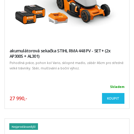
akumulátorová sekačka STIHL RMA 448 PV - SET+ (2x
AP300S + AL301)
Pohodlná práce, pohon kol Vario, sklopné madlo, záběr 46cm pro středně
velké trávníky. Sběr, mulčování a boční výhoz.
Skladem
27 990,-
KOUPIT
Nejprodávanější