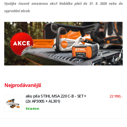
Využijte časově omezenou akci! Nabídka platí do 31. 8. 2026 nebo do
vyprodání zásob.
Nejprodávanější
aku pila STIHL MSA 220 C-B - SET+
22 990,-
(2x AP300S + AL301)
Skladem