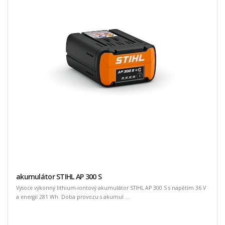
akumulátor STIHL AP 300 S
Vysoce výkonný lithium-iontový akumulátor STIHL AP 300 S s napětím 36 V
a energií 281 Wh. Doba provozu s akumul ...