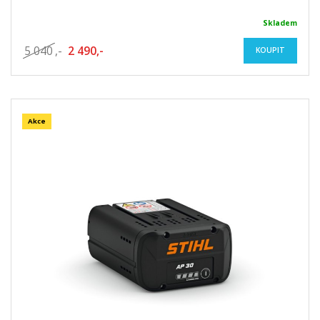
Skladem
5 040
,-
2 490,-
KOUPIT
Akce