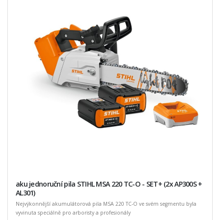
aku jednoruční pila STIHL MSA 220 TC-O - SET+ (2x AP300S +
AL301)
Nejvýkonnější akumulátorová pila MSA 220 TC-O ve svém segmentu byla
vyvinuta speciálně pro arboristy a profesionály