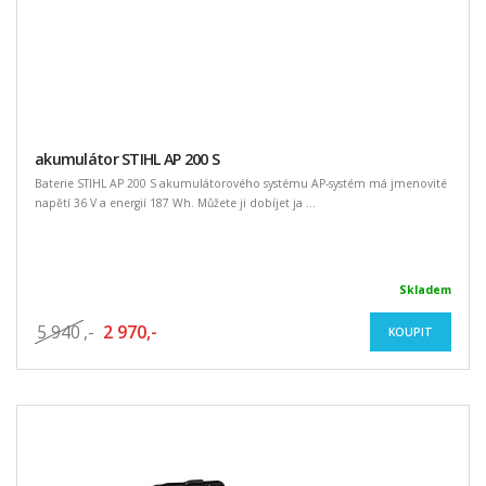
akumulátor STIHL AP 200 S
Baterie STIHL AP 200 S akumulátorového systému AP-systém má jmenovité
napětí 36 V a energií 187 Wh. Můžete ji dobíjet ja ...
Skladem
5 940
,-
2 970,-
KOUPIT