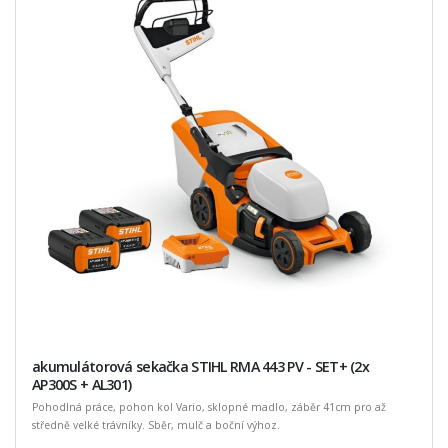
akumulátorová sekačka STIHL RMA 443 PV - SET+ (2x
AP300S + AL301)
Pohodlná práce, pohon kol Vario, sklopné madlo, záběr 41cm pro až
středně velké trávníky. Sběr, mulč a boční výhoz.