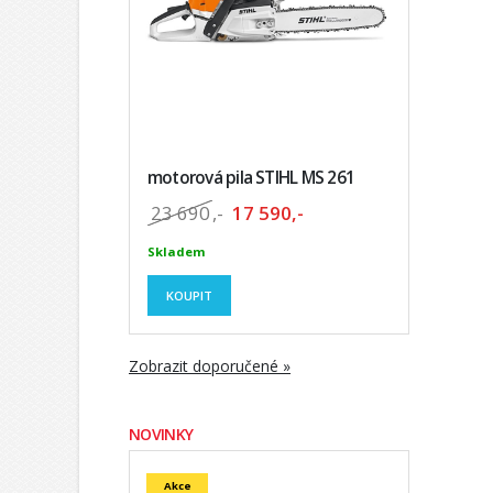
motorová pila STIHL MS 261
23 690
,-
17 590,-
Skladem
KOUPIT
Zobrazit doporučené »
NOVINKY
Akce