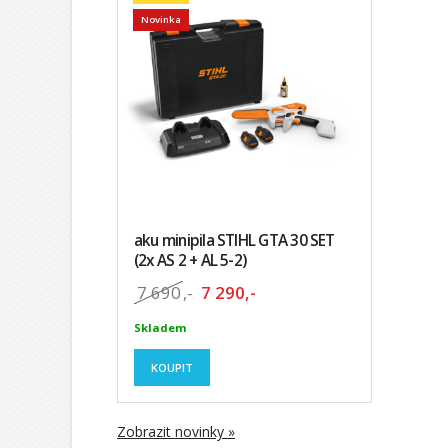
Novinka
aku minipila STIHL GTA 30 SET
(2x AS 2 + AL 5-2)
7 690
,-
7 290,-
Skladem
KOUPIT
Zobrazit novinky »