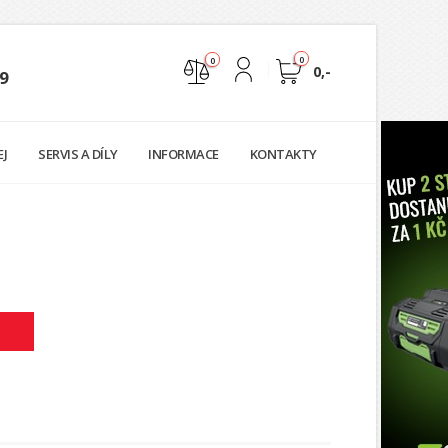
0
0
0,-
9
Nejste přihlášen
EJ
SERVIS A DÍLY
INFORMACE
KONTAKTY
Přihlásit
Registrace