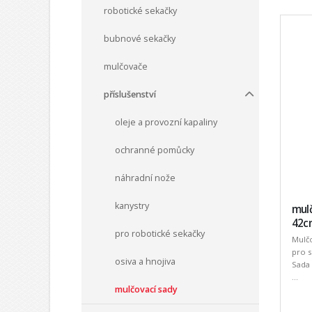
robotické sekačky
bubnové sekačky
mulčovače
příslušenství
oleje a provozní kapaliny
ochranné pomůcky
náhradní nože
kanystry
mul
42c
pro robotické sekačky
Mulč
pro s
osiva a hnojiva
Sada 
...
mulčovací sady