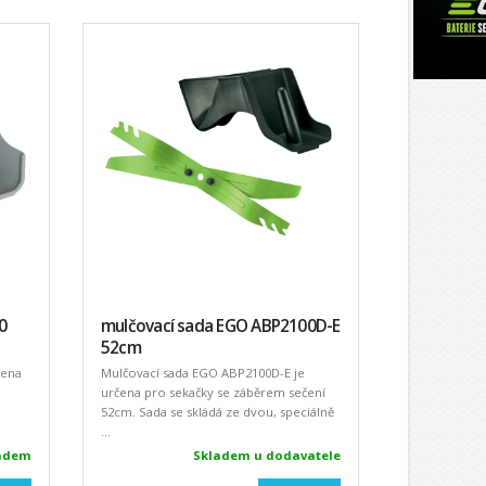
0
mulčovací sada EGO ABP2100D-E
52cm
čena
Mulčovací sada EGO ABP2100D-E je
určena pro sekačky se záběrem sečení
52cm. Sada se skládá ze dvou, speciálně
...
adem
Skladem u dodavatele