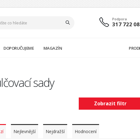
Podpora
317 722 08
DOPORUČUJEME
MAGAZÍN
PROD
lčovací sady
Zobrazit filtr
zí
Nejlevnější
Nejdražší
Hodnocení