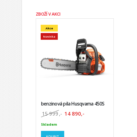
ZBOŽÍ V AKCI
Akce
Novinka
benzinová pila Husqvarna 450S
15 999
,-
14 890,-
Skladem
KOUPIT