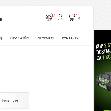
0
0
0,-
9
Nejste přihlášen
EJ
SERVIS A DÍLY
INFORMACE
KONTAKTY
Přihlásit
Registrace
benzinové