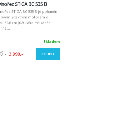
inořez STIGA BC 535 B
inořez STIGA BC 535 B je poháněn
hovým 2-taktním motorem o
u 32,6 cm (0,9 kW) a má záběr
 43 ...
Skladem
90
,-
3 990,-
KOUPIT