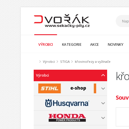
VÝROBCI
KATEGORIE
AKCE
NOVINKY
Výrobci
STIGA
křovinořezy a vyžínače
křo
Výrobci
Souvi