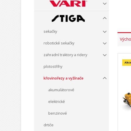
sekačky
Výcho
robotické sekačky
zahradní traktory a ridery
Akc
plotostřihy
křovinořezy a vyžínače
akumulátorové
elektrické
benzinové
drtiče