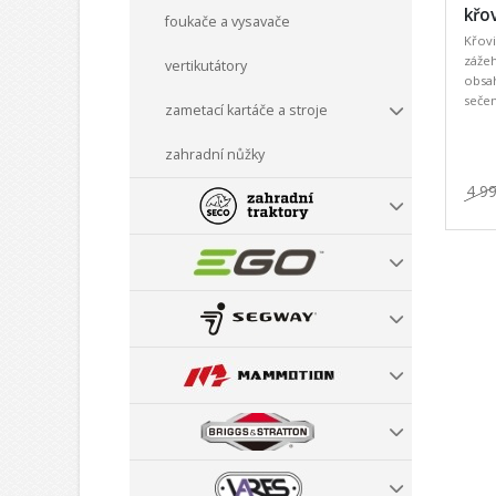
křov
foukače a vysavače
Křov
záže
vertikutátory
obsah
sečení
zametací kartáče a stroje
zahradní nůžky
4 9