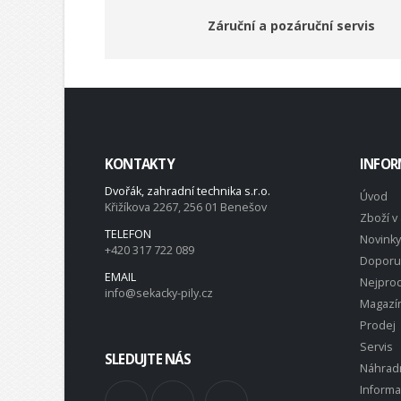
Záruční a pozáruční servis
KONTAKTY
INFOR
Dvořák, zahradní technika s.r.o.
Úvod
Křižíkova 2267, 256 01 Benešov
Zboží v 
TELEFON
Novinky
+420 317 722 089
Doporu
EMAIL
Nejprod
info@sekacky-pily.cz
Magazí
Prodej
Servis
SLEDUJTE NÁS
Náhradn
Inform