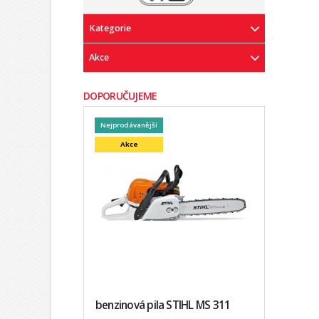
Kategorie
Akce
DOPORUČUJEME
Nejprodávanější
Akce
benzinová pila STIHL MS 311