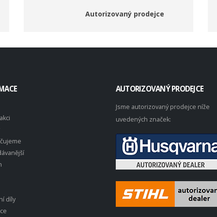
Autorizovaný prodejce
MACE
AUTORIZOVANÝ PRODEJCE
Jsme autorizovaný prodejce níže
akci
uvedených značek:
čujeme
ávanější
n
í díly
ace