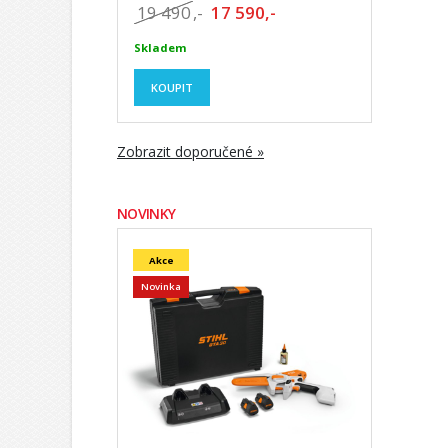
19 490
,-
17 590,-
Skladem
KOUPIT
Zobrazit doporučené »
NOVINKY
Akce
Novinka