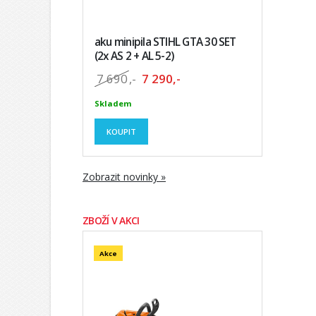
aku minipila STIHL GTA 30 SET
(2x AS 2 + AL 5-2)
7 690
,-
7 290,-
Skladem
KOUPIT
Zobrazit novinky »
ZBOŽÍ V AKCI
Akce