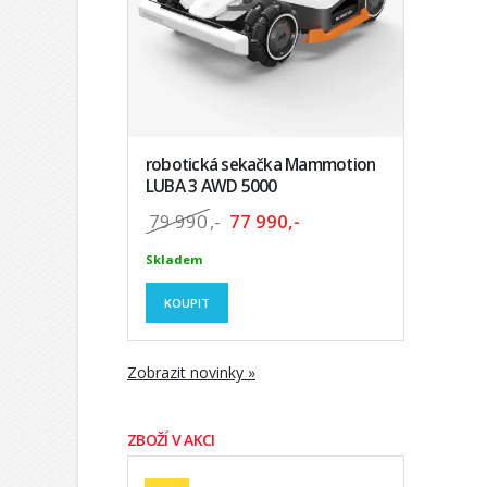
robotická sekačka Mammotion
LUBA 3 AWD 5000
79 990
,-
77 990,-
Skladem
KOUPIT
Zobrazit novinky »
ZBOŽÍ V AKCI