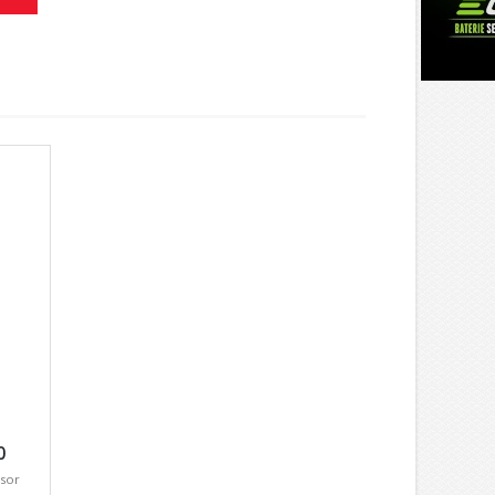
0
sor