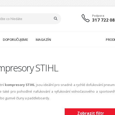
Podpora
317 722 08
DOPORUČUJEME
MAGAZÍN
PROD
mpresory STIHL
tní
kompresory STIHL
jsou ideální pro snadné a rychlé dofukování pneum
te také pro pohodlné nafukování a vyfukování volnočasového a sportovní
bo gumvé čluny a paddleboardy.
Zobrazit filtr