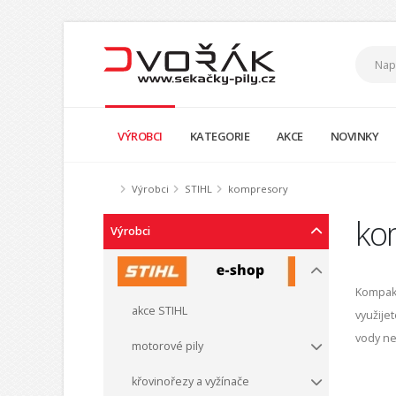
VÝROBCI
KATEGORIE
AKCE
NOVINKY
Výrobci
STIHL
kompresory
ko
Výrobci
Kompak
akce STIHL
využije
vody ne
motorové pily
křovinořezy a vyžínače