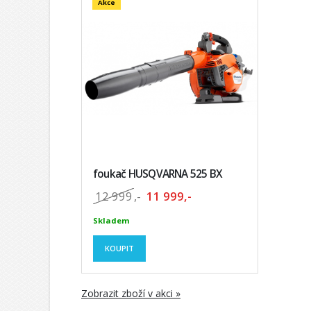
Akce
foukač HUSQVARNA 525 BX
12 999
,-
11 999,-
Skladem
KOUPIT
Zobrazit zboží v akci »