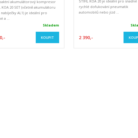
STIHL KOA 20 je ideální pro snadné
aktní akumulátorový kompresor
rychlé dofukování pneumatik
L KOA 20 SET (včetně akumulátoru
automobilů nebo jízd ...
 nabíječky AL1) je ideální pro
é a ...
Skladem
Skl
0,-
2 390,-
KOUPIT
KOUP