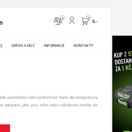
0
0
0,-
9
Nejste přihlášen
EJ
SERVIS A DÍLY
INFORMACE
KONTAKTY
Přihlásit
Registrace
atik automobilů nebo jízdních kol. Naše aku kompresory
ho vybavení, jako jsou míče nebo nafukovací hračky do