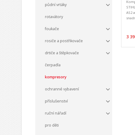
Komp
půdní vrtáky
STIH
AS2 a
rotavátory
snadn
foukače
3 39
rosiče a postřikovače
drtiče a štěpkovače
čerpadla
kompresory
ochranné vybavení
příslušenství
ruční nářadí
pro děti