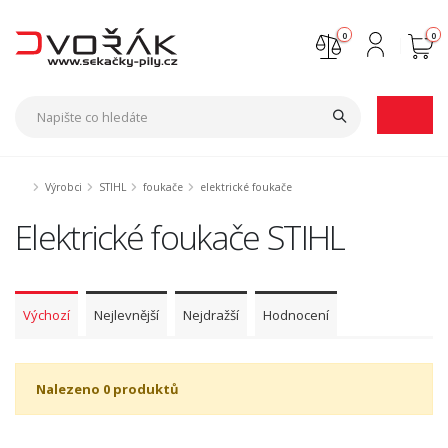
0
0
Nejste přihlášen
Přihlásit
Registrace
Výrobci
STIHL
foukače
elektrické foukače
Elektrické foukače STIHL
Výchozí
Nejlevnější
Nejdražší
Hodnocení
Nalezeno 0 produktů