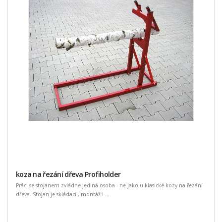
koza na řezání dřeva Profiholder
Práci se stojanem zvládne jediná osoba - ne jako u klasické kozy na řezání
dřeva. Stojan je skládací , montáž i ...