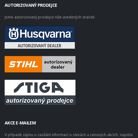
AUTORIZOVANÝ PRODEJCE
Jsme autorizovaný prodejce níže uvedených značek:
AKCE E-MAILEM
V případě zájmu o zasílání informací o slevách a cenových akcích, napište