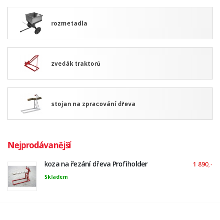
rozmetadla
zvedák traktorů
stojan na zpracování dřeva
Nejprodávanější
koza na řezání dřeva Profiholder
1 890,-
Skladem