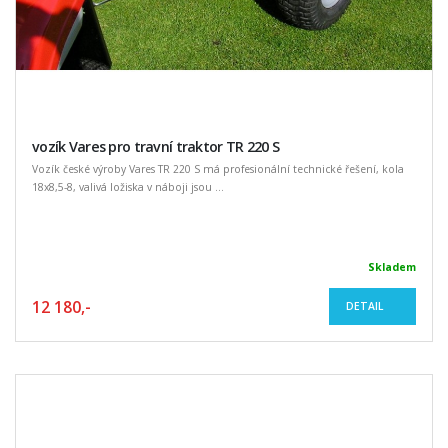
vozík Vares pro travní traktor TR 220 S
Vozík české výroby Vares TR 220 S má profesionální technické řešení, kola
18x8,5-8, valivá ložiska v náboji jsou ...
Skladem
12 180,-
DETAIL