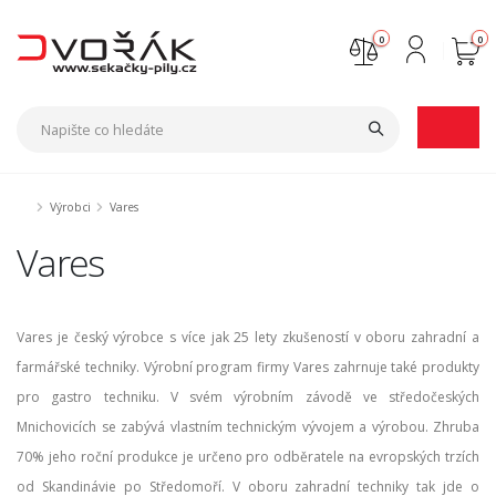
0
0
Nejste přihlášen
Přihlásit
Registrace
Výrobci
Vares
Vares
Vares je český výrobce s více jak 25 lety zkušeností v oboru zahradní a
farmářské techniky. Výrobní program firmy Vares zahrnuje také produkty
pro gastro techniku. V svém výrobním závodě ve středočeských
Mnichovicích se zabývá vlastním technickým vývojem a výrobou. Zhruba
70% jeho roční produkce je určeno pro odběratele na evropských trzích
od Skandinávie po Středomoří. V oboru zahradní techniky tak jde o