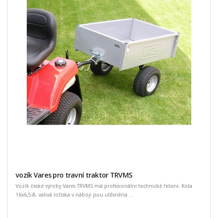
vozík Vares pro travní traktor TRVMS
Vozík české výroby Vares TRVMS má profesionální technické řešení. Kola
16x6,5-8, valivá ložiska v náboji jsou utěsněna ...