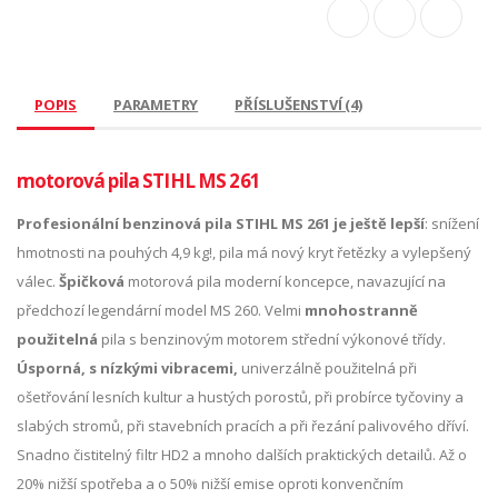
POPIS
PARAMETRY
PŘÍSLUŠENSTVÍ (4)
motorová pila STIHL MS 261
Profesionální benzinová pila STIHL MS 261 je ještě lepší
: snížení
hmotnosti na pouhých 4,9 kg!, pila má nový kryt řetězky a vylepšený
válec.
Špičková
motorová pila moderní koncepce, navazující na
předchozí legendární model MS 260. Velmi
mnohostranně
použitelná
pila s benzinovým motorem střední výkonové třídy.
Úsporná, s nízkými vibracemi,
univerzálně použitelná při
ošetřování lesních kultur a hustých porostů, při probírce tyčoviny a
slabých stromů, při stavebních pracích a při řezání palivového dříví.
Snadno čistitelný filtr HD2 a mnoho dalších praktických detailů. Až o
20% nižší spotřeba a o 50% nižší emise oproti konvenčním