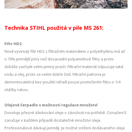
Technika STIHL použitá v pile MS 261:
Filtr HD2
Nově vyvinutý filtr HD2 s filtračním materiálem z polyethylénu má až
o 70% jemnější póry než dosavadní polyamidové filtry a proto
dokáže zachytit velmi jemný prach. Filtrační materiál odpuzuje také
vodu a olej, proto se velmi dobře čistí. Filtrační patrona je
demontovatelná bez použití nářadí pouze pootočením filtru o 1/4
otáčky rukou.
Olejové čerpadlo s možností regulace množství
Dovoluje přesné dávkování oleje v závislosti na potřebě. Označení E
zaručuje v každém případě dostatečné množství oleje.
Profesionálové dávkují jemněji. Je možné snížení dodávaného oleje