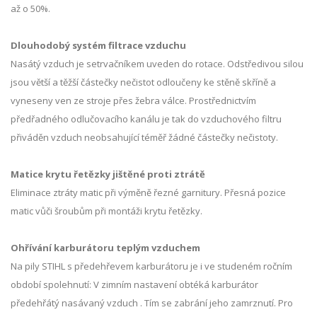
až o 50%.
Dlouhodobý systém filtrace vzduchu
Nasátý vzduch je setrvačníkem uveden do rotace. Odstředivou silou
jsou větší a těžší částečky nečistot odloučeny ke stěně skříně a
vyneseny ven ze stroje přes žebra válce. Prostřednictvím
předřadného odlučovacího kanálu je tak do vzduchového filtru
přiváděn vzduch neobsahující téměř žádné částečky nečistoty.
Matice krytu řetězky jištěné proti ztrátě
Eliminace ztráty matic při výměně řezné garnitury. Přesná pozice
matic vůči šroubům při montáži krytu řetězky.
Ohřívání karburátoru teplým vzduchem
Na pily STIHL s předehřevem karburátoru je i ve studeném ročním
období spolehnutí: V zimním nastavení obtéká karburátor
předehřátý nasávaný vzduch . Tím se zabrání jeho zamrznutí. Pro