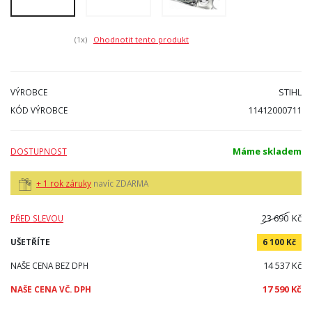
(1
x)
Ohodnotit tento produkt
STIHL
VÝROBCE
11412000711
KÓD VÝROBCE
Máme skladem
DOSTUPNOST
+ 1 rok záruky
navíc ZDARMA
23 690
Kč
PŘED SLEVOU
UŠETŘÍTE
6 100 Kč
14 537 Kč
NAŠE CENA BEZ DPH
17 590 Kč
NAŠE CENA VČ. DPH