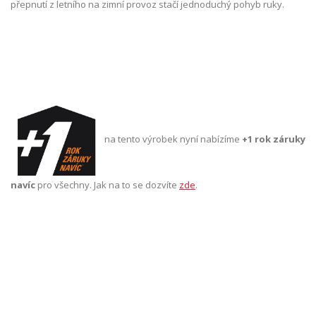
přepnutí z letního na zimní provoz stačí jednoduchý pohyb ruky.
na tento výrobek nyní nabízíme
+1 rok záruky
navíc
pro všechny. Jak na to se dozvíte
zde
.