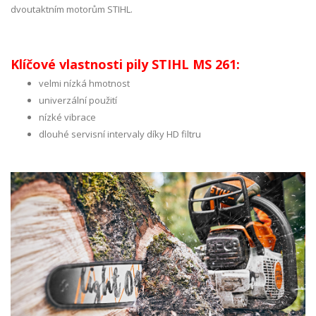
dvoutaktním motorům STIHL.
Klíčové vlastnosti pily STIHL MS 261:
velmi nízká hmotnost
univerzální použití
nízké vibrace
dlouhé servisní intervaly díky HD filtru