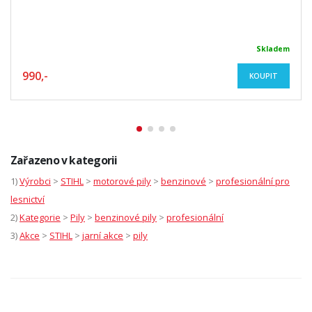
Skladem
990,-
KOUPIT
Zařazeno v kategorii
1)
Výrobci
>
STIHL
>
motorové pily
>
benzinové
>
profesionální pro
lesnictví
2)
Kategorie
>
Pily
>
benzinové pily
>
profesionální
3)
Akce
>
STIHL
>
jarní akce
>
pily