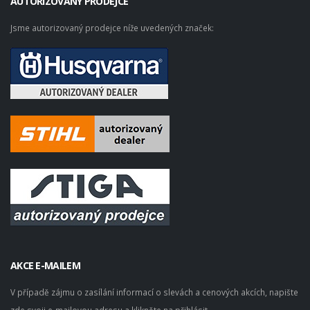
AUTORIZOVANÝ PRODEJCE
Jsme autorizovaný prodejce níže uvedených značek:
AKCE E-MAILEM
V případě zájmu o zasílání informací o slevách a cenových akcích, napište