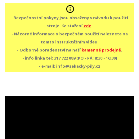
- Bezpečnostní pokyny jsou obsaženy v návodu k použití
stroje. Ke stažení
zde
.
- Názorné informace o bezpečném použití naleznete na
tomto instruktážním videu.
- Odborné poradenství na naší
kamenné prodejně
.
- info linka tel: 317 722 089 (PO - PÁ: 8:30 - 16:30)
- e-mail: info@sekacky-pily.cz