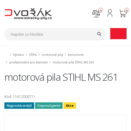
0
0
Nejste přihlášen
Přihlásit
Registrace
Výrobci
STIHL
motorové pily
benzinové
profesionální pro lesnictví
motorová pila STIHL MS 261
motorová pila STIHL MS 261
Kód: 11412000711
Nejprodávanější
Doporučujeme
Akce