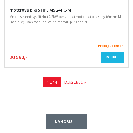
motorová pila STIHL MS 241 C-M
Mnohostranně využitelná 2,2kW benzínová motorová pila se systémem M-
Tronic (M). Dávkování paliva do motoru je řízeno el ...
Prodej ukončen
20 590,-
KOUPIT
1 z 14
Další zboží »
NAHORU