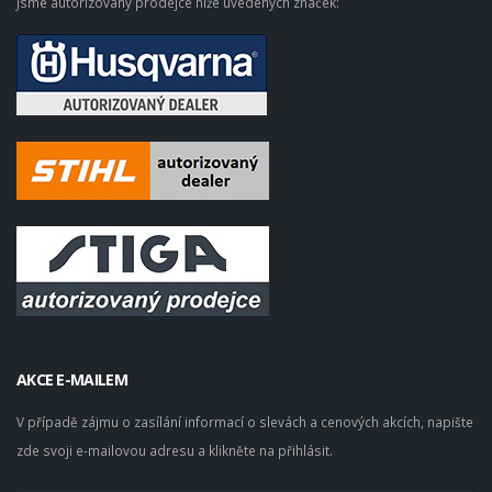
Jsme autorizovaný prodejce níže uvedených značek:
AKCE E-MAILEM
V případě zájmu o zasílání informací o slevách a cenových akcích, napište
zde svoji e-mailovou adresu a klikněte na přihlásit.