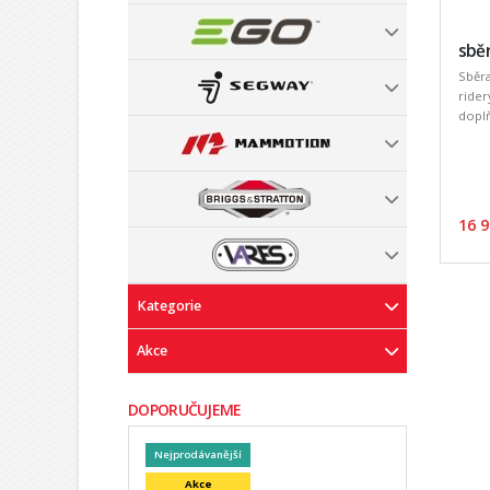
sběr
Sběra
rider
doplň
16 9
Kategorie
Akce
DOPORUČUJEME
Nejprodávanější
Akce