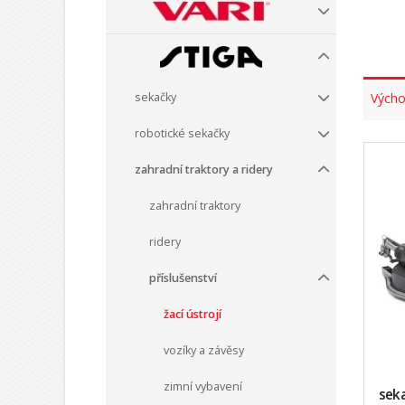
sekačky
Výcho
robotické sekačky
zahradní traktory a ridery
zahradní traktory
ridery
příslušenství
žací ústrojí
vozíky a závěsy
zimní vybavení
seka