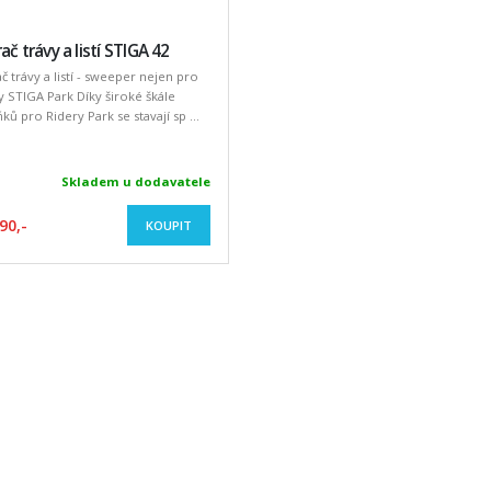
ač trávy a listí STIGA 42
č trávy a listí - sweeper nejen pro
y STIGA Park Díky široké škále
ků pro Ridery Park se stavají sp ...
Skladem u dodavatele
90,-
KOUPIT