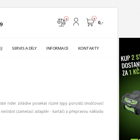
0
0
0,-
9
Nejste přihlášen
EJ
SERVIS A DÍLY
INFORMACE
KONTAKTY
Přihlásit
Registrace
tví rider zvládne posekat různé typy porostů (mulčovací
 nečistot (zametací adaptér - kartáč) a přepravou nákladu