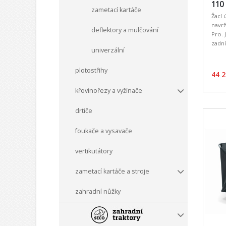
110
zametací kartáče
Žací 
navrž
deflektory a mulčování
Pro. 
zadní
univerzální
plotostřihy
44 2
křovinořezy a vyžínače
drtiče
foukače a vysavače
vertikutátory
zametací kartáče a stroje
zahradní nůžky