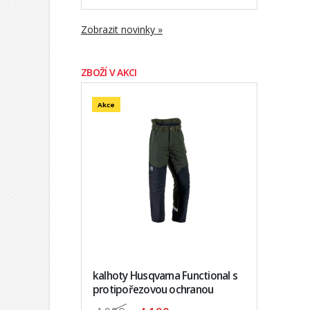
Zobrazit novinky »
ZBOŽÍ V AKCI
Akce
kalhoty Husqvarna Functional s
protipořezovou ochranou