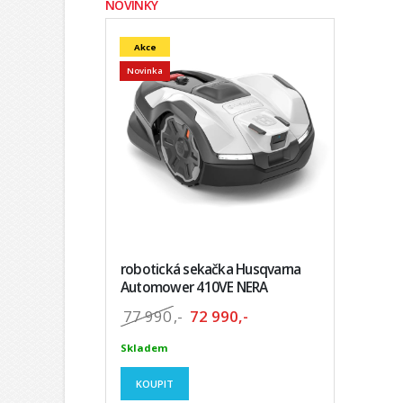
NOVINKY
Akce
Novinka
robotická sekačka Husqvarna
Automower 410VE NERA
77 990
,-
72 990,-
Skladem
KOUPIT