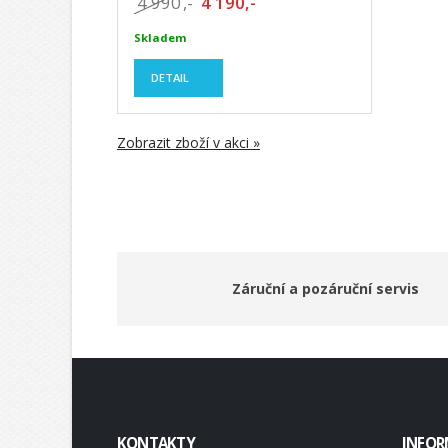
4 990
,-
4 190,-
Skladem
DETAIL
Zobrazit zboží v akci »
Záruční a pozáruční servis
KONTAKTY
INFOR