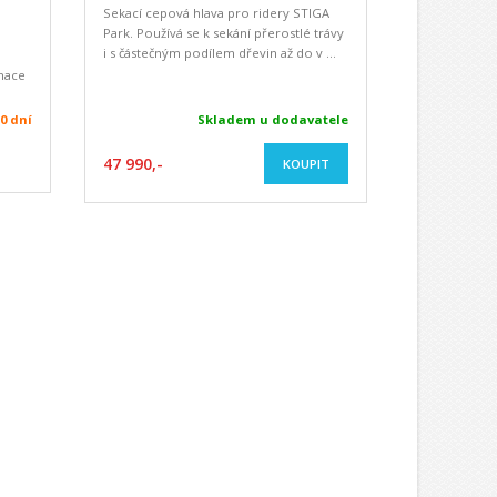
Sekací cepová hlava pro ridery STIGA
Park. Používá se k sekání přerostlé trávy
i s částečným podílem dřevin až do v ...
nace
30 dní
Skladem u dodavatele
47 990,-
KOUPIT