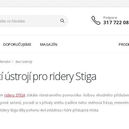
Podpora
317 722 08
DOPORUČUJEME
MAGAZÍN
PROD
šenství
žací ústrojí
í ústrojí pro ridery Stiga
ním
rideru STIGA
získáte všestranného pomocníka. Volbou vhodného příslušens
pové sečení), poradí si s přívaly sněhu (radlice nebo sněhová fréza), metením
 Ridery Stiga díky pohonu 4x4 zvládnou i hůře přístupná místa.