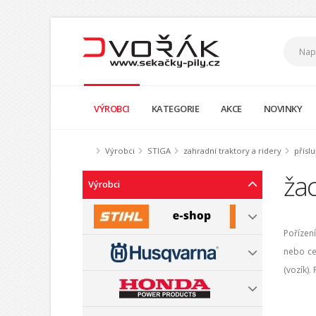
VÝROBCI
KATEGORIE
AKCE
NOVINKY
Výrobci
STIGA
zahradní traktory a ridery
příslu
žac
Výrobci
Poříze
nebo ce
(vozík).