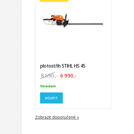
plotostřih STIHL HS 45
8 590
,-
6 990,-
Skladem
KOUPIT
Zobrazit doporučené »