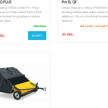
 Q PLUS
Pro EL QF
ústrojí STIGA Combi Pro 110 je
Sekací hlava pro ridery STIGA Park.
ené pro řadu riderů Park a Park
Široká profesionální sekací hlava se
Je možné ho používat v režimu
záběrem 125 cm s možností kombi
ho výho ...
sekacích ...
Skladem
Na cestě - více jak 
45 990,-
90,-
KOUPIT