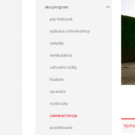
aku program
pily řetězové
vyžínače a křovinořezy
sekačky
vertikutátory
zahradní nůžky
foukače
vysavače
rozbrusky
zametací stroje
Výcho
postřikovače