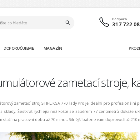
Podpora
317 722 08
DOPORUČUJEME
MAGAZÍN
PROD
mulátorové zametací stroje, k
torový zametací stroj STIHL KGA 770 řady Pro je ideální pro profesionální pou
 a sklady. Šestkrát rychlejší než koště se záběrem 77 centimetrů dokáže ukl
 stačí na pracovní dobu až 70 minut. Silnější baterie vám doprovodí až 210 