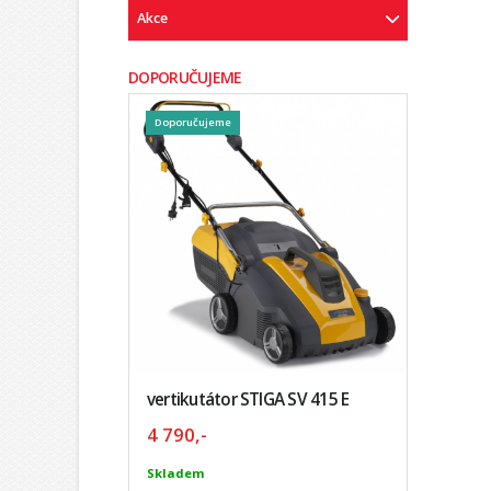
Akce
DOPORUČUJEME
Doporučujeme
vertikutátor STIGA SV 415 E
4 790,-
Skladem