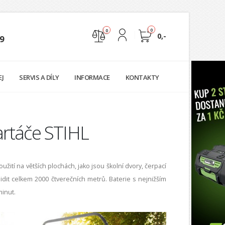
0
0
0,-
9
Nejste přihlášen
EJ
SERVIS A DÍLY
INFORMACE
KONTAKTY
Přihlásit
Registrace
artáče STIHL
žití na větších plochách, jako jsou školní dvory, čerpací
idit celkem 2000 čtverečních metrů. Baterie s nejnižším
minut.