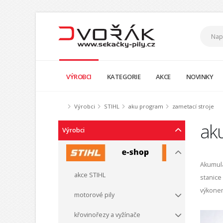
VÝROBCI
KATEGORIE
AKCE
NOVINKY
Výrobci
STIHL
aku program
zametací stroje
aku
Výrobci
Akumulá
akce STIHL
stanice
výkonem
motorové pily
křovinořezy a vyžínače