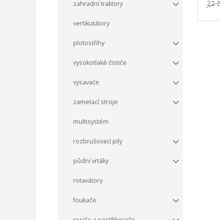
22 
zahradní traktory
vertikutátory
plotostřihy
vysokotlaké čističe
vysavače
zametací stroje
multisystém
rozbrušovací pily
půdní vrtáky
rotavátory
foukače
rosiče a postřikovače