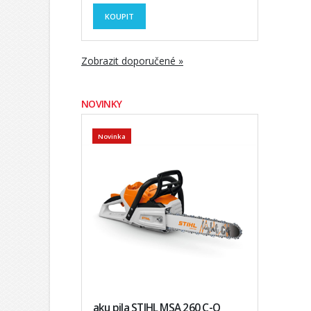
KOUPIT
Zobrazit doporučené »
NOVINKY
Novinka
aku pila STIHL MSA 260 C-O