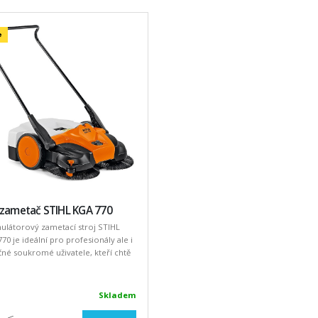
e
 zametač STIHL KGA 770
ulátorový zametací stroj STIHL
70 je ideální pro profesionály ale i
né soukromé uživatele, kteří chtě
Skladem