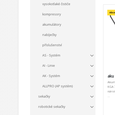
vysokotlaké čističe
Akc
kompresory
akumulátory
nabíječky
příslušenství
AS - Systém
AI - Linie
aku
AK - Systém
Akum
ALLPRO (AP systém)
KGA 7
nároč
...
sekačky
robotické sekačky