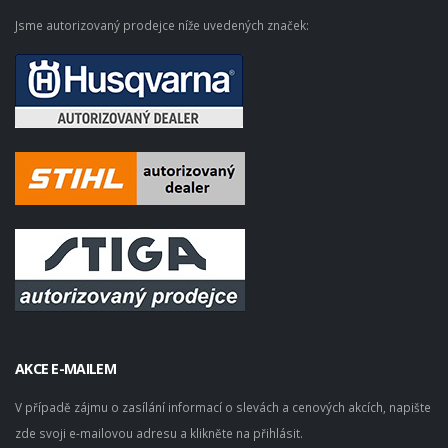
Jsme autorizovaný prodejce níže uvedených značek:
AKCE E-MAILEM
V případě zájmu o zasílání informací o slevách a cenových akcích, napište
zde svoji e-mailovou adresu a klikněte na přihlásit.