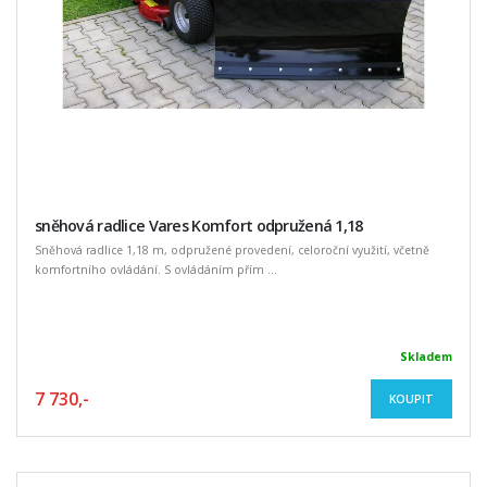
sněhová radlice Vares Komfort odpružená 1,18
Sněhová radlice 1,18 m, odpružené provedení, celoroční využití, včetně
komfortního ovládání. S ovládáním přím ...
Skladem
7 730,-
KOUPIT