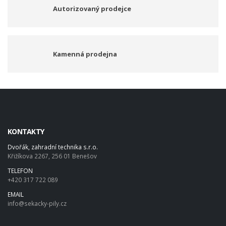
Autorizovaný prodejce
Kamenná prodejna
KONTAKTY
Dvořák, zahradní technika s.r.o.
Křižíkova 2267, 256 01 Benešov
TELEFON
+420 317 722 089
EMAIL
info@sekacky-pily.cz