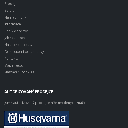
Prodej
Servis
Náhradní díly
Informace
Ceník dopravy
Jak nakupovat
Nákup na splátky
Odstoupení od smlouvy
Kontakty
Mapa webu
Nastavení cookies
AUTORIZOVANÝ PRODEJCE
Jsme autorizovaný prodejce níže uvedených značek: