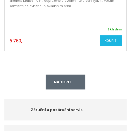
Sněhová radlice 1,0 m, odpružené provedení, celoroční využití, včetně
komfortního ovládání. S ovládáním přím ...
Skladem
6 760,-
KOUPIT
NAHORU
Záruční a pozáruční servis