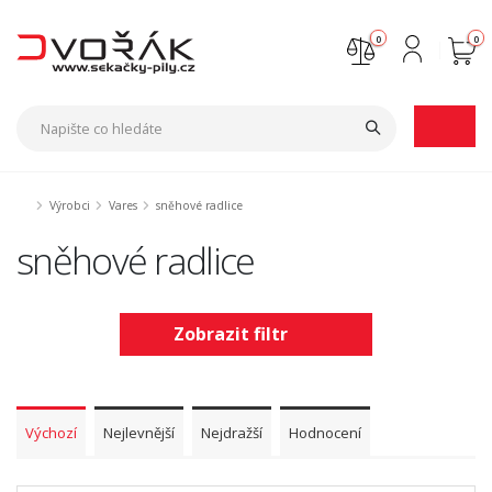
0
0
Nejste přihlášen
Přihlásit
Registrace
Výrobci
Vares
sněhové radlice
sněhové radlice
Zobrazit filtr
Výchozí
Nejlevnější
Nejdražší
Hodnocení