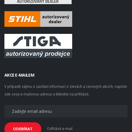
AKCE E-MAILEM
V případě zájmu o zasílání informací o slevách a cenových akcích, napište
zde svoji e-mailovou adresu a klikněte na přihlásit.
Odhlásit e-mail
ODEBÍRAT