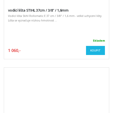
vodící lišta STIHL 37cm / 3/8" / 1,6mm
Vodící lišta Stihl Rollomatic E 37 cm / 3/8" / 1,6 mm - velké uchycení lišty.
Lišta se vyznačuje nízkou hmotnost ...
Skladem
1 060,-
KOUPIT