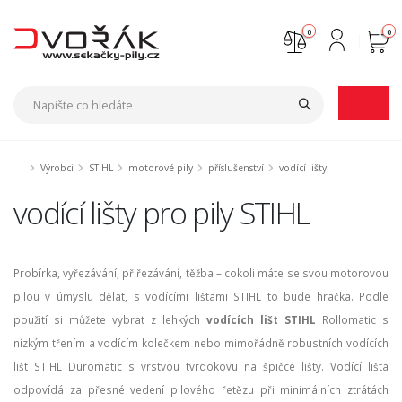
0
0
Nejste přihlášen
Přihlásit
Registrace
Výrobci
STIHL
motorové pily
příslušenství
vodící lišty
vodící lišty pro pily STIHL
Probírka, vyřezávání, přiřezávání, těžba – cokoli máte se svou motorovou
pilou v úmyslu dělat, s vodícími lištami STIHL to bude hračka. Podle
použití si můžete vybrat z lehkých
vodících lišt STIHL
Rollomatic s
nízkým třením a vodícím kolečkem nebo mimořádně robustních vodících
lišt STIHL Duromatic s vrstvou tvrdokovu na špičce lišty. Vodící lišta
odpovídá za přesné vedení pilového řetězu při minimálních ztrátách