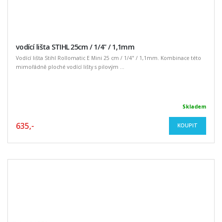
vodící lišta STIHL 25cm / 1/4" / 1,1mm
Vodící lišta Stihl Rollomatic E Mini 25 cm / 1/4" / 1,1mm. Kombinace této
mimořádně ploché vodící lišty s pilovým ...
Skladem
635,-
KOUPIT