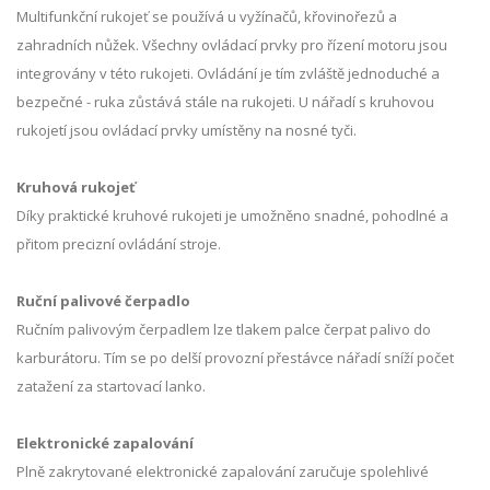
Multifunkční rukojeť se používá u vyžínačů, křovinořezů a
zahradních nůžek. Všechny ovládací prvky pro řízení motoru jsou
integrovány v této rukojeti. Ovládání je tím zvláště jednoduché a
bezpečné - ruka zůstává stále na rukojeti. U nářadí s kruhovou
rukojetí jsou ovládací prvky umístěny na nosné tyči.
Kruhová rukojeť
Díky praktické kruhové rukojeti je umožněno snadné, pohodlné a
přitom precizní ovládání stroje.
Ruční palivové čerpadlo
Ručním palivovým čerpadlem lze tlakem palce čerpat palivo do
karburátoru. Tím se po delší provozní přestávce nářadí sníží počet
zatažení za startovací lanko.
Elektronické zapalování
Plně zakrytované elektronické zapalování zaručuje spolehlivé