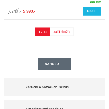
Skladem
7 240
,-
5 990,-
KOUPIT
1 z 13
Další zboží »
NAHORU
Záruční a pozáruční servis
Autorizovaný prodejce