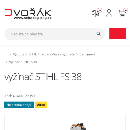
0
0
Nejste přihlášen
Přihlásit
Registrace
Výrobci
STIHL
křovinořezy a vyžínače
benzinové
vyžínač STIHL FS 38
vyžínač STIHL FS 38
Kód: 41400122353
Nejprodávanější
Akce