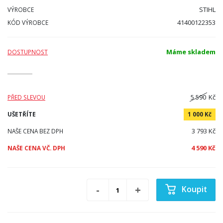
STIHL
VÝROBCE
41400122353
KÓD VÝROBCE
Máme skladem
DOSTUPNOST
5 590
Kč
PŘED SLEVOU
UŠETŘÍTE
1 000 Kč
3 793 Kč
NAŠE CENA BEZ DPH
4 590 Kč
NAŠE CENA VČ. DPH
Koupit