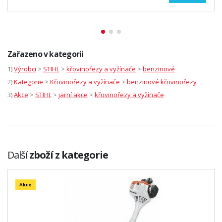
Zařazeno v kategorii
1)
Výrobci
>
STIHL
>
křovinořezy a vyžínače
>
benzinové
2)
Kategorie
>
Křovinořezy a vyžínače
>
benzinové křovinořezy
3)
Akce
>
STIHL
>
jarní akce
>
křovinořezy a vyžínače
Další
zboží z kategorie
Akce