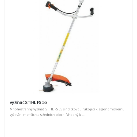
vyžínač STIHL FS 55
Mnohostranný vyžínač STIHL FS 55 s řídítkovou rukojetí k ergonomickému
vyžínání menších a středních ploch. Vhodný k ...