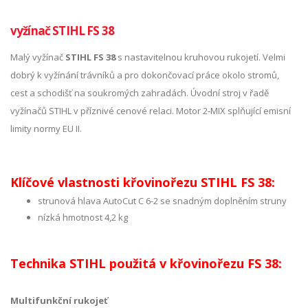
vyžínač STIHL FS 38
Malý vyžínač
STIHL FS 38
s nastavitelnou kruhovou rukojetí. Velmi
dobrý k vyžínání trávníků a pro dokončovací práce okolo stromů,
cest a schodišť na soukromých zahradách. Úvodní stroj v řadě
vyžínačů STIHL v příznivé cenové relaci. Motor 2-MIX splňující emisní
limity normy EU II.
Klíčové vlastnosti křovinořezu STIHL FS 38:
strunová hlava AutoCut C 6-2 se snadným doplněním struny
nízká hmotnost 4,2 kg
Technika STIHL použitá v křovinořezu FS 38:
Multifunkční rukojeť