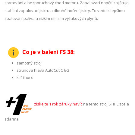
startování a bezporuchový chod motoru. Zapalovací napětí zajišťuje
stabilní zapalovací jiskru a dlouhé hoření jiskry. To vede k lepšímu
spalování paliva a nižším emisím výfukových plynů.
Co je v balení FS 38:
samotný stroj
strunová hlava AutoCut C 6-2
klíč thorx
získejte 1 rok záruky navíc
na tento stroj STIHL zcela
zdarma