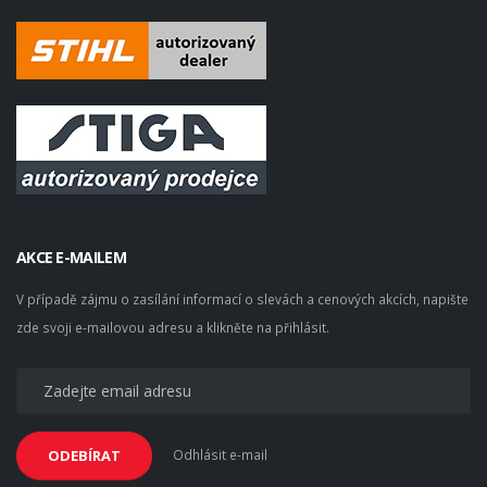
AKCE E-MAILEM
V případě zájmu o zasílání informací o slevách a cenových akcích, napište
zde svoji e-mailovou adresu a klikněte na přihlásit.
Odhlásit e-mail
ODEBÍRAT