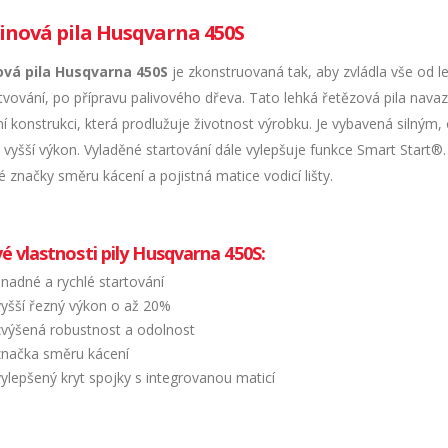
inová pila Husqvarna 450S
ová pila Husqvarna 450S
je zkonstruovaná tak, aby zvládla vše od le
vování, po přípravu palivového dřeva. Tato lehká řetězová pila navaz
ní konstrukci, která prodlužuje životnost výrobku. Je vybavená siln
vyšší výkon. Vyladěné startování dále vylepšuje funkce Smart Start®. 
 značky směru kácení a pojistná matice vodicí lišty.
vé vlastnosti pily Husqvarna 450S:
snadné a rychlé startování
vyšší řezný výkon o až 20%
zvýšená robustnost a odolnost
značka směru kácení
vylepšený kryt spojky s integrovanou maticí