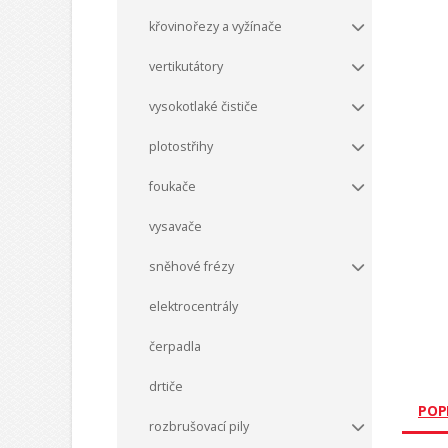
křovinořezy a vyžínače
vertikutátory
vysokotlaké čističe
plotostřihy
foukače
vysavače
sněhové frézy
elektrocentrály
čerpadla
drtiče
POP
rozbrušovací pily