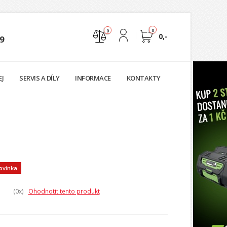
0
0
0,-
9
Nejste přihlášen
EJ
SERVIS A DÍLY
INFORMACE
KONTAKTY
Přihlásit
Registrace
ovinka
(0
x)
Ohodnotit tento produkt