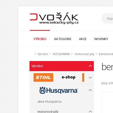
VÝROBCI
KATEGORIE
AKCE
NOVINKY
Výrobci
HUSQVARNA
motorové pily
benzinov
be
Výrobci
Kód: 97
akce Husqvarna
motorové pily