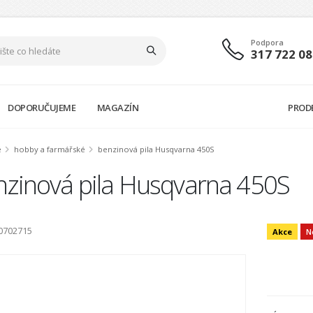
Podpora
317 722 08
DOPORUČUJEME
MAGAZÍN
PROD
é
hobby a farmářské
benzinová pila Husqvarna 450S
nzinová pila Husqvarna 450S
0702715
Akce
N