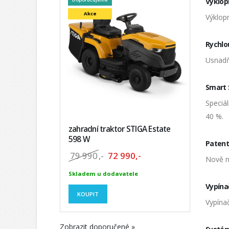
Výklop
Akce
Výklopn
Rychlo
Usnadň
Smart 
Speciál
40 %.
zahradní traktor STIGA Estate
598 W
Patent
79 990
,-
72 990,-
Nově na
Skladem u dodavatele
Vypína
KOUPIT
Vypínač
Zobrazit doporučené »