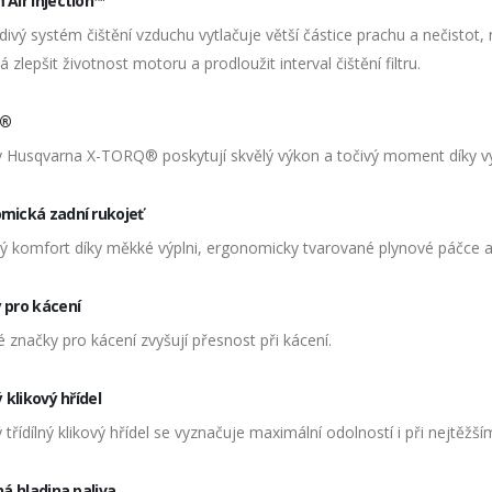
 Air Injection™
ivý systém čištění vzduchu vytlačuje větší částice prachu a nečistot
zlepšit životnost motoru a prodloužit interval čištění filtru.
q®
 Husqvarna X-TORQ® poskytují skvělý výkon a točivý moment díky v
mická zadní rukojeť
ý komfort díky měkké výplni, ergonomicky tvarované plynové páčce a 
 pro kácení
 značky pro kácení zvyšují přesnost při kácení.
ý klikový hřídel
třídílný klikový hřídel se vyznačuje maximální odolností i při nejtěžš
ná hladina paliva