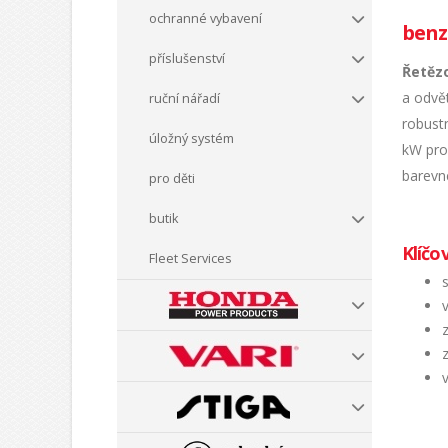
ochranné vybavení
benz
příslušenství
Řetěz
a odvět
ruční nářadí
robust
úložný systém
kW pro 
barevné
pro děti
butik
Klíčo
Fleet Services