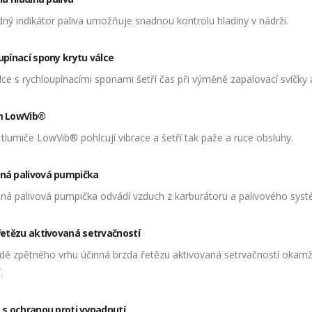
ný indikátor paliva umožňuje snadnou kontrolu hladiny v nádrži.
upínací spony krytu válce
lce s rychloupínacími sponami šetří čas při výměně zapalovací svíčky a
m LowVib®
tlumiče LowVib® pohlcují vibrace a šetří tak paže a ruce obsluhy.
á palivová pumpička
á palivová pumpička odvádí vzduch z karburátoru a palivového syst
řetězu aktivovaná setrvačností
adě zpětného vrhu účinná brzda řetězu aktivovaná setrvačností okamži
.
 s ochranou proti vypadnutí