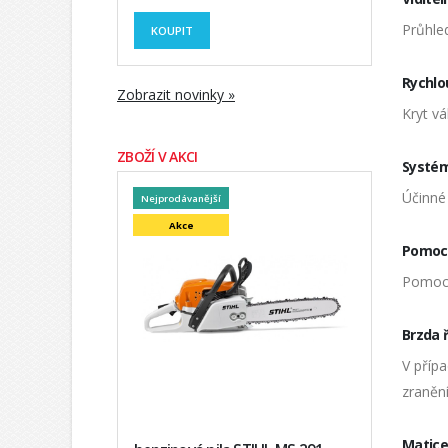
Průhled
KOUPIT
Rychlo
Zobrazit novinky »
Kryt vá
ZBOŽÍ V AKCI
Systé
Účinné 
Nejprodávanější
Akce
Pomocn
Pomocn
Brzda 
V příp
zranění
Matice