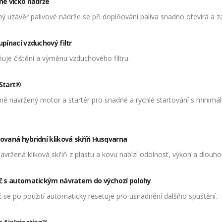
né víčko nádrže
ý uzávěr palivové nádrže se při doplňování paliva snadno otevírá a zav
upínací vzduchový filtr
uje čištění a výměnu vzduchového filtru.
Start®
ně navržený motor a startér pro snadné a rychlé startování s minimál
ovaná hybridní kliková skříň Husqvarna
vržená kliková skříň z plastu a kovu nabízí odolnost, výkon a dlouho
č s automatickým návratem do výchozí polohy
 se po použití automaticky resetuje pro usnadnění dalšího spuštění.