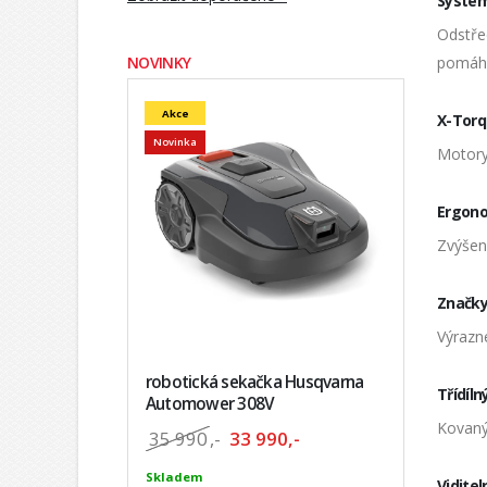
Systém
Odstřed
pomáhá 
NOVINKY
Akce
X-Tor
Novinka
Motory
Ergono
Zvýšen
Značky
Výrazné
robotická sekačka Husqvarna
Třídíln
Automower 308V
Kovaný 
35 990
,-
33 990,-
Skladem
Viditel