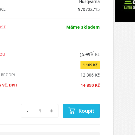
Husqvarna
970702715
BCE
Máme skladem
OST
15 999
Kč
VOU
1 109 Kč
12 306 Kč
 BEZ DPH
14 890 Kč
 VČ. DPH
Koupit