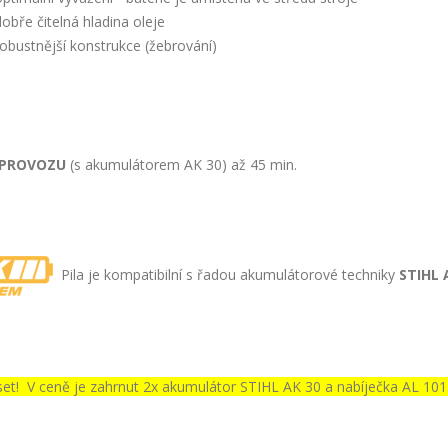
dobře čitelná hladina oleje
robustnější konstrukce (žebrování)
 PROVOZU
(s akumulátorem AK 30) až 45 min.
Pila je kompatibilní s řadou akumulátorové techniky
STIHL 
set! V ceně je zahrnut 2x akumulátor STIHL AK 30 a nabíječka AL 101