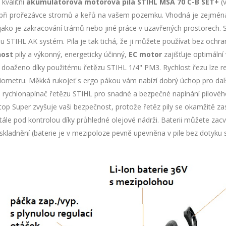
kvalitní
akumulátorová motorová pila STIHL MSA 70 C-B SET+
(v
í při prořezávce stromů a keřů na vašem pozemku. Vhodná je zejména
 jako je zakracování trámů nebo jiné práce v uzavřených prostorech.
 STIHL AK systém. Pila je tak tichá, že ji můžete používat bez ochran
ost
pily a výkonný, energeticky účinný,
EC motor
zajišťuje optimální
e doaženo díky použitému řetězu STIHL 1/4" PM3. Rychlost řezu lze re
iometru. Měkká rukojeť s ergo pákou vám nabízí dobrý úchop pro dalš
á rychlonapínač řetězu STIHL pro snadné a bezpečné napínání pilového
op Super zvyšuje vaši bezpečnost, protože řetěz pily se okamžitě zast
tále pod kontrolou díky průhledné olejové nádrži. Baterii můžete z
kladnění (baterie je v mezipoloze pevně upevněna v pile bez dotyku s