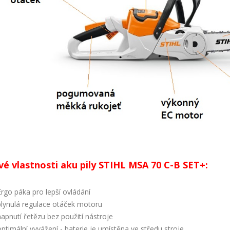
vé vlastnosti aku pily STIHL MSA 70 C-B SET+:
Ergo páka pro lepší ovládání
plynulá regulace otáček motoru
napnutí řetězu bez použití nástroje
optimální vyvážení - baterie je umístěna ve středu stroje