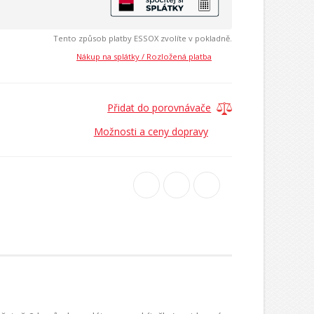
Tento způsob platby ESSOX zvolíte v pokladně.
Nákup na splátky / Rozložená platba
Přidat do porovnávače
Možnosti a ceny dopravy