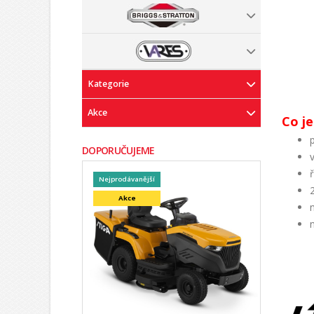
Kategorie
Akce
Co je
p
DOPORUČUJEME
v
Nejprodávanější
Akce