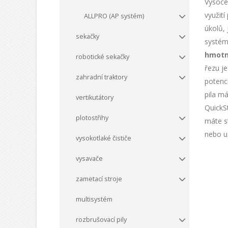
Vysoce 
využit
ALLPRO (AP systém)
úkolů,
sekačky
systému
hmotn
robotické sekačky
řezu j
zahradní traktory
potenc
pila m
vertikutátory
QuickSt
plotostřihy
máte s
nebo us
vysokotlaké čističe
vysavače
zametací stroje
multisystém
rozbrušovací pily