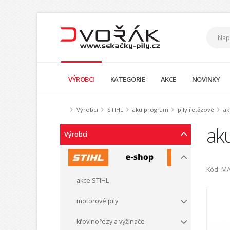
VÝROBCI
KATEGORIE
AKCE
NOVINKY
Výrobci
STIHL
aku program
pily řetězové
ak
ak
Výrobci
Kód: M
akce STIHL
motorové pily
křovinořezy a vyžínače