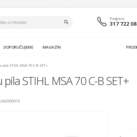
Podpora
317 722 08
DOPORUČUJEME
MAGAZÍN
PROD
u pila STIHL MSA 70 C-B SET+
u pila STIHL MSA 70 C-B SET+
A042000010