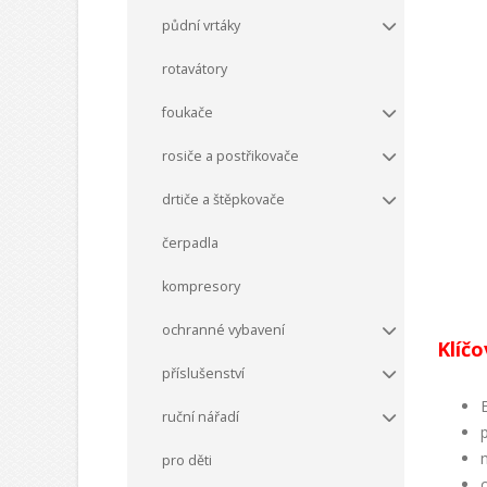
půdní vrtáky
rotavátory
foukače
rosiče a postřikovače
drtiče a štěpkovače
čerpadla
kompresory
ochranné vybavení
Klíčo
příslušenství
ruční nářadí
pro děti