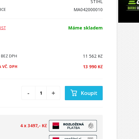
STIHL
MA042000010
BCE
Máme skladem
OST
11 562 Kč
 BEZ DPH
13 990 Kč
 VČ. DPH
Koupit
4 x 3497,- Kč