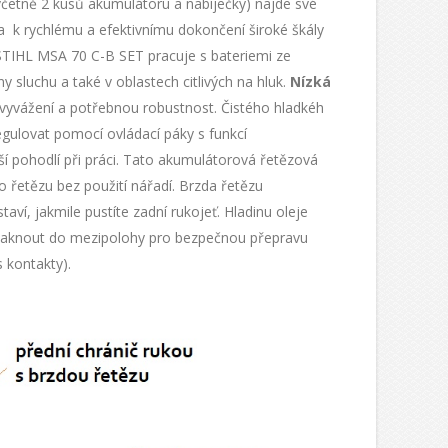
četně 2 kusů akumulátoru a nabíječky) najde své
 k rychlému a efektivnímu dokončení široké škály
 STIHL MSA 70 C-B SET pracuje s bateriemi ze
y sluchu a také v oblastech citlivých na hluk.
Nízká
 vyvážení a potřebnou robustnost. Čistého hladkéh
gulovat pomocí ovládací páky s funkcí
í pohodlí při práci. Tato akumulátorová řetězová
 řetězu bez použití nářadí. Brzda řetězu
aví, jakmile pustíte zadní rukojeť. Hladinu oleje
acvaknout do mezipolohy pro bezpečnou přepravu
 kontakty).