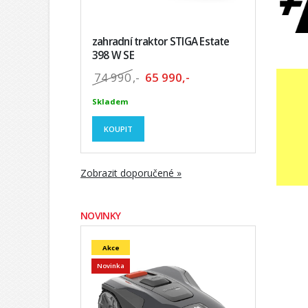
zahradní traktor STIGA Estate
398 W SE
74 990
,-
65 990,-
Skladem
KOUPIT
Zobrazit doporučené »
NOVINKY
Akce
Novinka