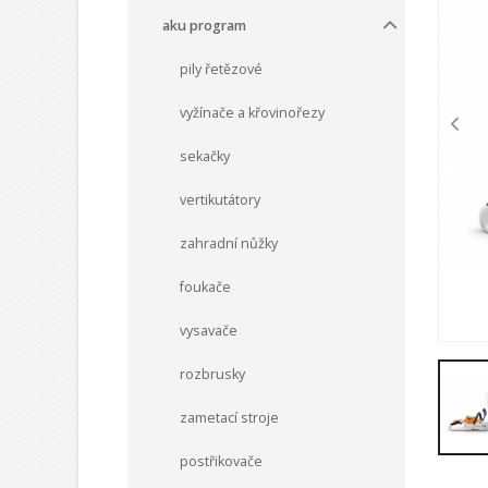
aku program
pily řetězové
vyžínače a křovinořezy
sekačky
vertikutátory
zahradní nůžky
foukače
vysavače
rozbrusky
zametací stroje
postřikovače