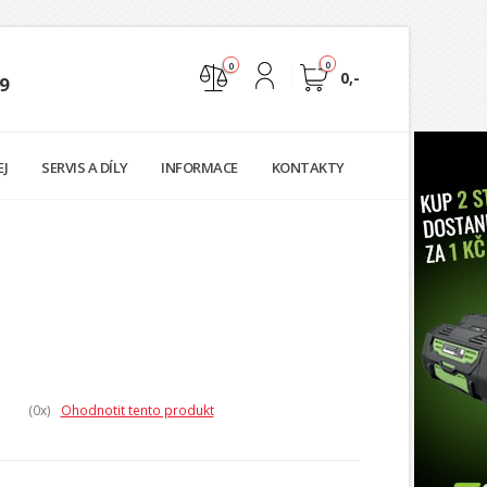
0
0
0,-
9
Nejste přihlášen
EJ
SERVIS A DÍLY
INFORMACE
KONTAKTY
Přihlásit
Registrace
(0
x)
Ohodnotit tento produkt