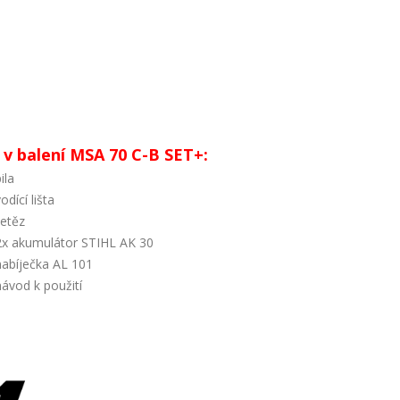
 v balení MSA 70 C-B SET+:
ila
odící lišta
řetěz
2x akumulátor STIHL AK 30
nabíječka AL 101
návod k použití