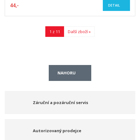
44,-
DETAIL
1 z 11
Další zboží »
NAHORU
Záruční a pozáruční servis
Autorizovaný prodejce