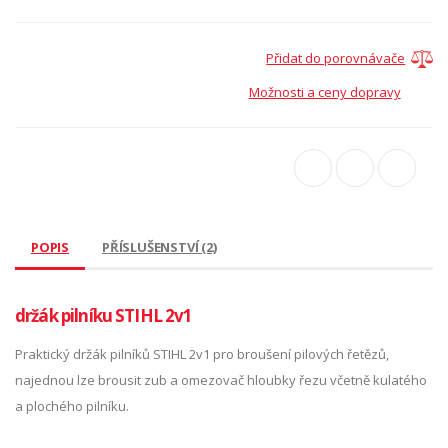
Přidat do porovnávače
Možnosti a ceny dopravy
POPIS
PŘÍSLUŠENSTVÍ (2)
držák pilníku STIHL 2v1
Praktický držák pilníků STIHL 2v1 pro broušení pilových řetězů,
najednou lze brousit zub a omezovač hloubky řezu včetně kulatého
a plochého pilníku.