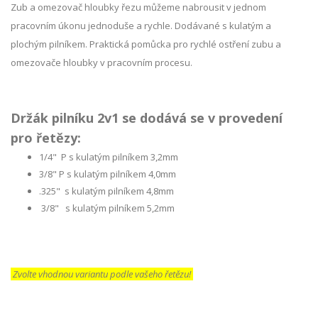
Zub a omezovač hloubky řezu můžeme nabrousit v jednom
pracovním úkonu jednoduše a rychle. Dodávané s kulatým a
plochým pilníkem. Praktická pomůcka pro rychlé ostření zubu a
omezovače hloubky v pracovním procesu.
Držák pilníku 2v1 se dodává se v provedení
pro řetězy:
1/4" P s kulatým pilníkem 3,2mm
3/8" P s kulatým pilníkem 4,0mm
.325" s kulatým pilníkem 4,8mm
3/8" s kulatým pilníkem 5,2mm
Zvolte vhodnou variantu podle vašeho řetězu!