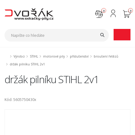
0
0
Nejste přihlášen
Přihlásit
Registrace
Výrobci
STIHL
motorové pily
příslušenství
broušení řetězů
držák pilníku STIHL 2v1
držák pilníku STIHL 2v1
Kód: 5605750430x