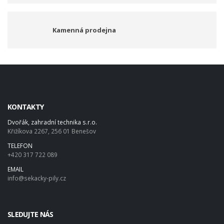
Kamenná prodejna
KONTAKTY
Dvořák, zahradní technika s.r.o.
Křižíkova 2267, 256 01 Benešov
TELEFON
+420 317 722 089
EMAIL
info@sekacky-pily.cz
SLEDUJTE NÁS