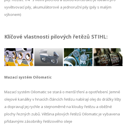
vyvětvovací pily, akumulátorové a jednoruční pily (pily s malým
výkonem)
Klíčové vlastnosti pilových řetězů STIHL:
Mazací systém Oilomatic
Mazací systém Oilomatic se stará o menší tření a opotřebení. Jemné
olejové kanálky v hnacích článcích řetězu nabírají olej do drážky lišty
a dopravují jej rychle a stejnoměrně na klouby řetězu a oběžné
plochy řezných zubů. Většina pilových řetězů Oilomatic je vybavena
přídavnými zásobníky řetězového oleje