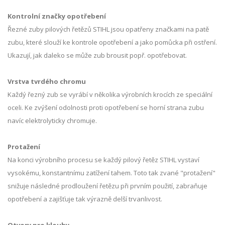
Kontrolní značky opotřebení
Řezné zuby pilových řetězů STIHL jsou opatřeny značkami na patě
zubu, které slouží ke kontrole opotřebení a jako pomůcka při ostření.
Ukazují, jak daleko se může zub brousit popř. opotřebovat.
Vrstva tvrdého chromu
Každý řezný zub se vyrábí v několika výrobních krocích ze speciální
oceli. Ke zvýšení odolnosti proti opotřebení se horní strana zubu
navíc elektrolyticky chromuje.
Protažení
Na konci výrobního procesu se každý pilový řetěz STIHL vystaví
vysokému, konstantnímu zatížení tahem. Toto tak zvané "protažení"
snižuje následné prodloužení řetězu při prvním použití, zabraňuje
opotřebení a zajišťuje tak výrazně delší trvanlivost.