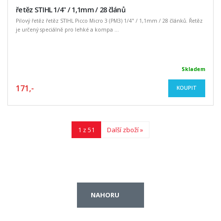
řetěz STIHL 1/4" / 1,1mm / 28 článů
Pilový řetěz řetěz STIHL Picco Micro 3 (PM3) 1/4" / 1,1mm / 28 článků. Řetěz
je určený speciálně pro lehké a kompa ...
Skladem
171,-
KOUPIT
1 z 51
Další zboží »
NAHORU