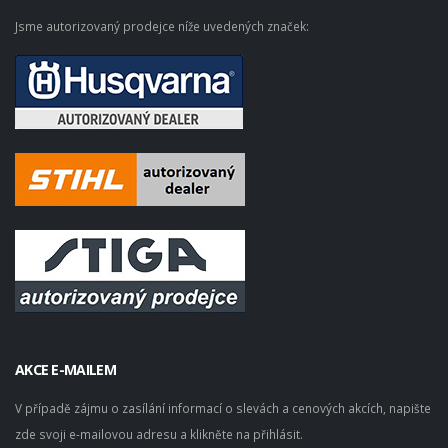
Jsme autorizovaný prodejce níže uvedených značek:
AKCE E-MAILEM
V případě zájmu o zasílání informací o slevách a cenových akcích, napište
zde svoji e-mailovou adresu a klikněte na přihlásit.