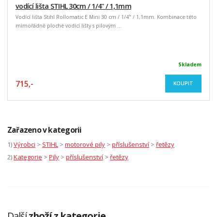
vodící lišta STIHL 30cm / 1/4" / 1,1mm
Vodící lišta Stihl Rollomatic E Mini 30 cm / 1/4" / 1,1mm. Kombinace této
mimořádně ploché vodící lišty s pilovým ...
Skladem
715,-
KOUPIT
Zařazeno v kategorii
1)
Výrobci
>
STIHL
>
motorové pily
>
příslušenství
>
řetězy
2)
Kategorie
>
Pily
>
příslušenství
>
řetězy
Další
zboží z kategorie