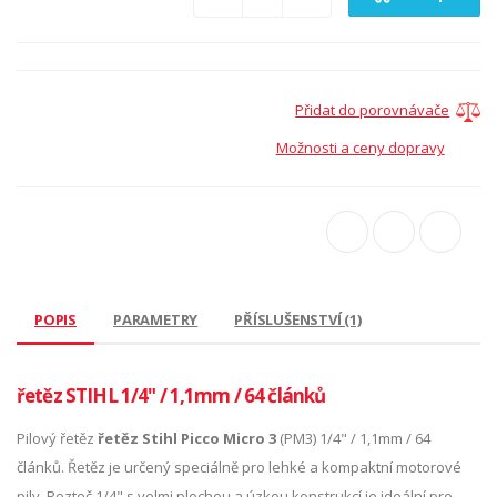
Přidat do porovnávače
Možnosti a ceny dopravy
POPIS
PARAMETRY
PŘÍSLUŠENSTVÍ (1)
řetěz STIHL 1/4" / 1,1mm / 64 článků
Pilový řetěz
řetěz Stihl Picco Micro 3
(PM3) 1/4" / 1,1mm / 64
článků. Řetěz je určený speciálně pro lehké a kompaktní motorové
pily. Rozteč 1/4" s velmi plochou a úzkou konstrukcí je ideální pro