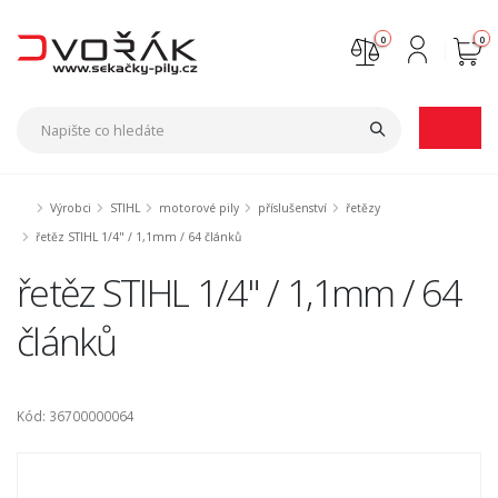
0
0
Nejste přihlášen
Přihlásit
Registrace
Výrobci
STIHL
motorové pily
příslušenství
řetězy
řetěz STIHL 1/4" / 1,1mm / 64 článků
řetěz STIHL 1/4" / 1,1mm / 64
článků
Kód: 36700000064