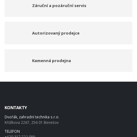
Záruční a pozáruční servis
Autorizovaný prodejce
Kamenná prodejna
KONTAKTY
Dvořák, zahradní technika s.r.o.
Křižíkova 2267, 256 01 Benešov
TELEFON
+420 317 722 089