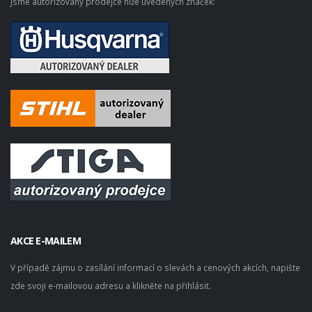
Jsme autorizovaný prodejce níže uvedených značek:
AKCE E-MAILEM
V případě zájmu o zasílání informací o slevách a cenových akcích, napište
zde svoji e-mailovou adresu a klikněte na přihlásit.