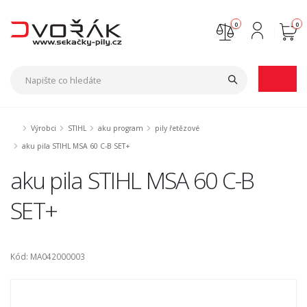
0
0
Nejste přihlášen
Přihlásit
Registrace
Výrobci
STIHL
aku program
pily řetězové
aku pila STIHL MSA 60 C-B SET+
aku pila STIHL MSA 60 C-B
SET+
Kód: MA042000003