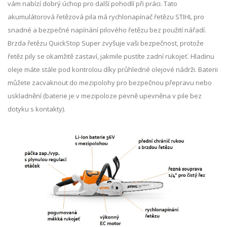
vám nabízí dobrý úchop pro další pohodlí při práci. Tato
akumulátorová řetězová pila má rychlonapínač řetězu STIHL pro
snadné a bezpečné napínání pilového řetězu bez použití nářadí.
Brzda řetězu QuickStop Super zvyšuje vaši bezpečnost, protože
řetěz pily se okamžitě zastaví, jakmile pustíte zadní rukojeť. Hladinu
oleje máte stále pod kontrolou díky průhledné olejové nádrži. Baterii
můžete zacvaknout do mezipolohy pro bezpečnou přepravu nebo
uskladnění (baterie je v mezipoloze pevně upevněna v pile bez
dotyku s kontakty).