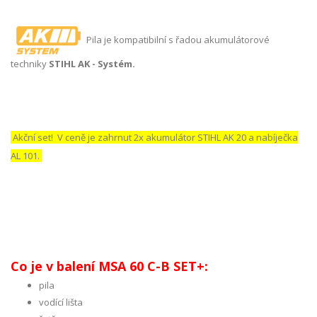
Pila je kompatibilní s řadou akumulátorové
techniky
STIHL AK - Systém.
Akční set! V ceně je zahrnut 2x akumulátor STIHL AK 20 a nabíječka
AL 101.
Co je v balení MSA 60 C-B SET+:
pila
vodící lišta