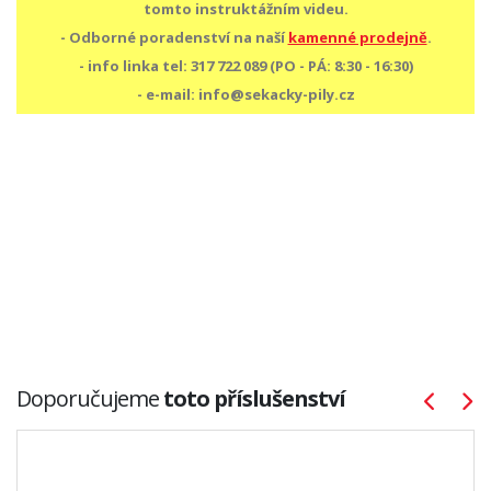
tomto instruktážním videu.
- Odborné poradenství na naší
kamenné prodejně
.
- info linka tel: 317 722 089 (PO - PÁ: 8:30 - 16:30)
- e-mail: info@sekacky-pily.cz
Doporučujeme
toto příslušenství