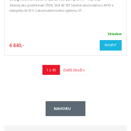
Zádový aku postřikovač STIHL SGA 60 SET (včetně akumulátoru AK10 a
nabíječky AL101) z akumulátorového systému ST ...
Skladem
6 840,-
KOUPIT
1 z 45
Další zboží »
NAHORU