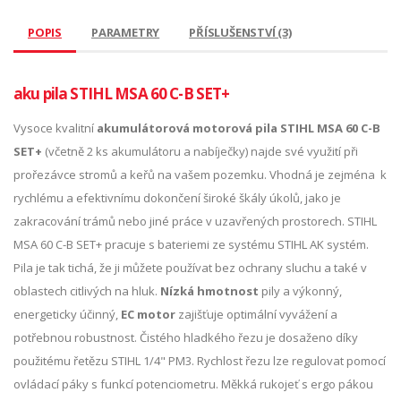
POPIS
PARAMETRY
PŘÍSLUŠENSTVÍ (3)
aku pila STIHL MSA 60 C-B SET+
Vysoce kvalitní
akumulátorová motorová pila STIHL MSA 60 C-B
SET+
(včetně 2 ks akumulátoru a nabíječky) najde své využití při
prořezávce stromů a keřů na vašem pozemku. Vhodná je zejména k
rychlému a efektivnímu dokončení široké škály úkolů, jako je
zakracování trámů nebo jiné práce v uzavřených prostorech. STIHL
MSA 60 C-B SET+ pracuje s bateriemi ze systému STIHL AK systém.
Pila je tak tichá, že ji můžete používat bez ochrany sluchu a také v
oblastech citlivých na hluk.
Nízká hmotnost
pily a výkonný,
energeticky účinný,
EC motor
zajišťuje optimální vyvážení a
potřebnou robustnost. Čistého hladkého řezu je dosaženo díky
použitému řetězu STIHL 1/4" PM3. Rychlost řezu lze regulovat pomocí
ovládací páky s funkcí potenciometru. Měkká rukojeť s ergo pákou