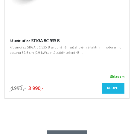
křovinořez STIGA BC 535 B
Křovinořez STIGA BC 535 B je poháněn zážehovým 2-taktním motorem o
obsahu 32,6 cm (0,9 kW) a má záběr sečení 43 ...
Skladem
4 990
,-
3 990,-
KOUPIT