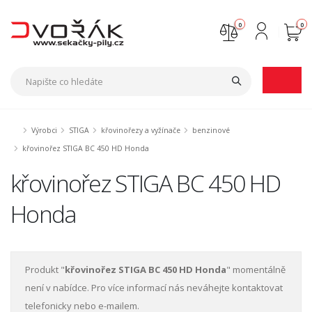
0
0
Nejste přihlášen
Přihlásit
Registrace
Výrobci
STIGA
křovinořezy a vyžínače
benzinové
křovinořez STIGA BC 450 HD Honda
křovinořez STIGA BC 450 HD
Honda
Produkt "
křovinořez STIGA BC 450 HD Honda
" momentálně
není v nabídce. Pro více informací nás neváhejte kontaktovat
telefonicky nebo e-mailem.