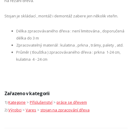
na řezání dřeva.
Stojan je skládací , montáž i demontáž zabere jen několik vteřin.
Délka zpracovávaného dřeva : není limitována , doporučená
délka do 3 m
Zpracovatelný materiál : kulatina , prkna , trámy, palety , atd.
Průměr ( tloušťka ) zpracovávaného dřeva : prkna 1-24 cm,
kulatina 4 - 24 cm
Zařazeno v kategorii
1)
Kategorie
>
Příslušenství
>
práce se dřevem
2)
Výrobci
>
Vares
>
stojan na zpracování dřeva