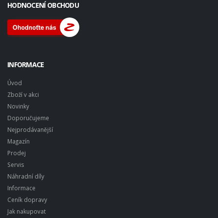
HODNOCENÍ OBCHODU
INFORMACE
Úvod
Zboží v akci
Novinky
Doporučujeme
Nejprodávanější
Magazín
Prodej
Servis
Náhradní díly
Informace
Ceník dopravy
Jak nakupovat