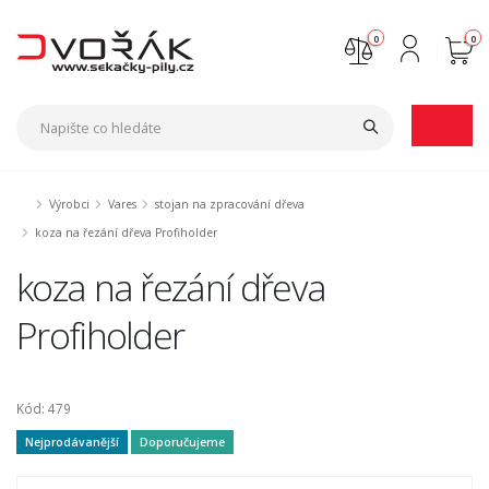
0
0
Nejste přihlášen
Přihlásit
Registrace
Výrobci
Vares
stojan na zpracování dřeva
koza na řezání dřeva Profiholder
koza na řezání dřeva
Profiholder
Kód: 479
Nejprodávanější
Doporučujeme