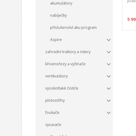
poža
akumulátory
nabíječky
5 99
příslušenství aku program
Aspire
zahradní traktory a ridery
křovinořezy a vyžínače
vertikutátory
vysokotlaké čističe
plotostřihy
foukače
vysavače