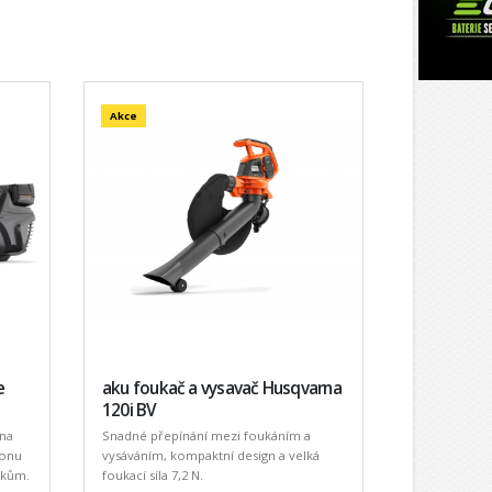
Akce
e
aku foukač a vysavač Husqvarna
120i BV
rna
Snadné přepínání mezi foukáním a
konu
vysáváním, kompaktní design a velká
vkům.
foukací síla 7,2 N.