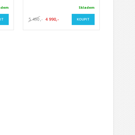
adem
Skladem
5 490
,-
4 990,-
IT
KOUPIT