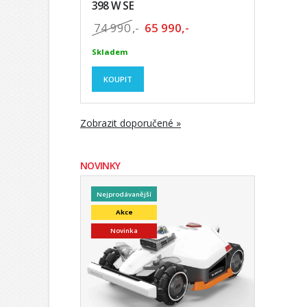
398 W SE
74 990
,-
65 990,-
Skladem
KOUPIT
Zobrazit doporučené »
NOVINKY
Nejprodávanější
Akce
Novinka