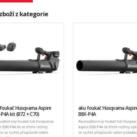
zboží z kategorie
 foukač Husqvarna Aspire
aku foukač Husqvarna Aspir
P4A kit (B72 + C70)
B8X-P4A
látorový foukač listí Husqvarna
Akumulátorový foukač listí Husqva
e B8X-P4A kit se třemi režimy
Aspire B8X-P4A se třemi režimy vý
u se rychle přizpůsobí vašim
se rychle přizpůsobí vašim požada