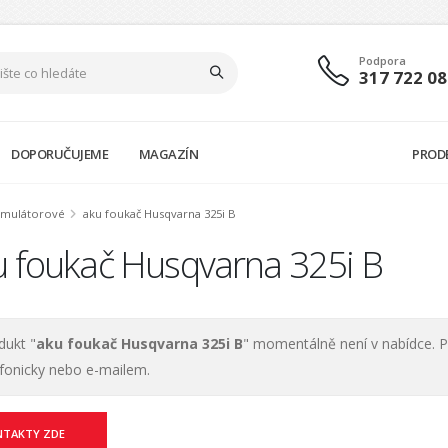
Podpora
317 722 08
DOPORUČUJEME
MAGAZÍN
PROD
umulátorové
aku foukač Husqvarna 325i B
u foukač Husqvarna 325i B
dukt "
aku foukač Husqvarna 325i B
" momentálně není v nabídce. P
efonicky nebo e-mailem.
NTAKTY ZDE