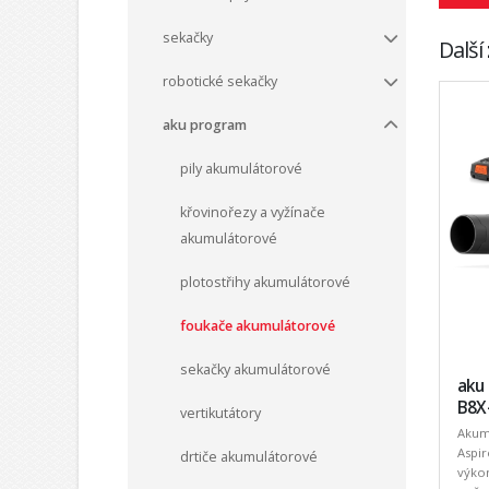
sekačky
Další
robotické sekačky
aku program
pily akumulátorové
křovinořezy a vyžínače
akumulátorové
plotostřihy akumulátorové
foukače akumulátorové
sekačky akumulátorové
aku
B8X-
vertikutátory
Akumu
Aspir
drtiče akumulátorové
výkon