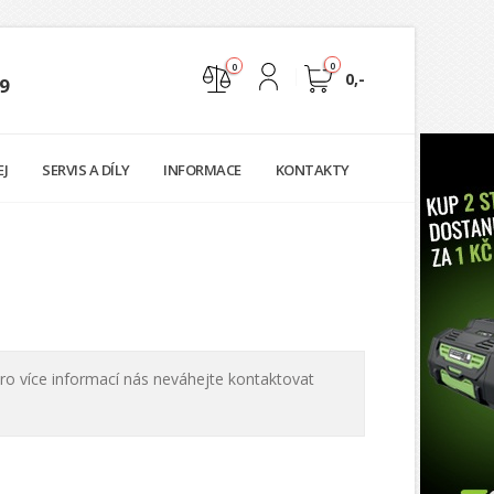
0
0
0,-
9
Nejste přihlášen
EJ
SERVIS A DÍLY
INFORMACE
KONTAKTY
Přihlásit
Registrace
ro více informací nás neváhejte kontaktovat