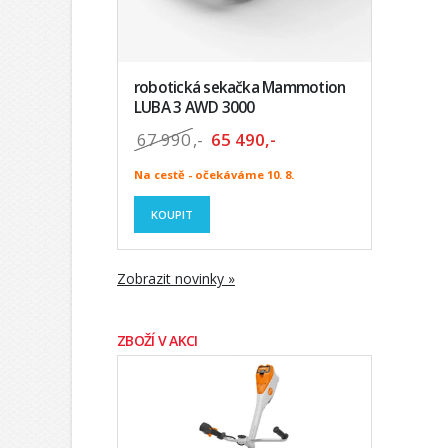
robotická sekačka Mammotion
LUBA 3 AWD 3000
67 990
,-
65 490,-
Na cestě - očekáváme 10. 8.
KOUPIT
Zobrazit novinky »
ZBOŽÍ V AKCI