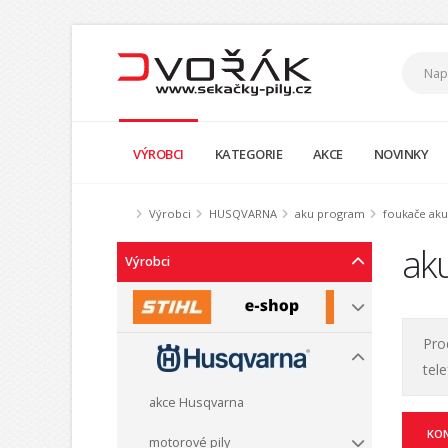
VÝROBCI
KATEGORIE
AKCE
NOVINKY
Výrobci
HUSQVARNA
aku program
foukače ak
ak
Výrobci
Pro
tel
akce Husqvarna
KO
motorové pily