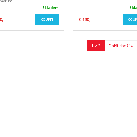
davkům.
Skladem
Skl
0,-
3 490,-
KOUPIT
KOUP
1 z 3
Další zboží »