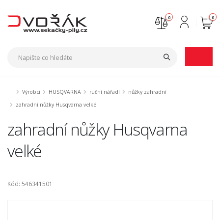
0
0
Nejste přihlášen
Přihlásit
Registrace
Výrobci
HUSQVARNA
ruční nářadí
nůžky zahradní
zahradní nůžky Husqvarna velké
zahradní nůžky Husqvarna
velké
Kód: 546341501