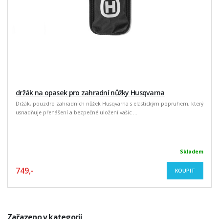
držák na opasek pro zahradní nůžky Husqvarna
Držák, pouzdro zahradních nůžek Husqvarna s elastickým popruhem, který
usnadňuje přenášení a bezpečné uložení vašic ...
Skladem
749,-
KOUPIT
Zařazeno v kategorii