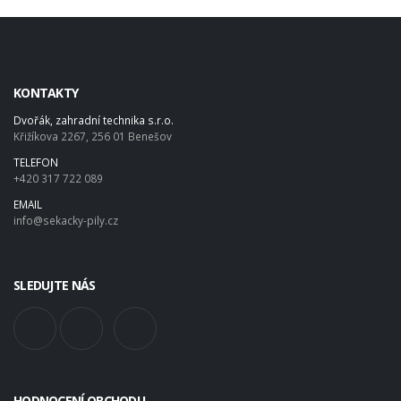
KONTAKTY
Dvořák, zahradní technika s.r.o.
Křižíkova 2267, 256 01 Benešov
TELEFON
+420 317 722 089
EMAIL
info@sekacky-pily.cz
SLEDUJTE NÁS
HODNOCENÍ OBCHODU