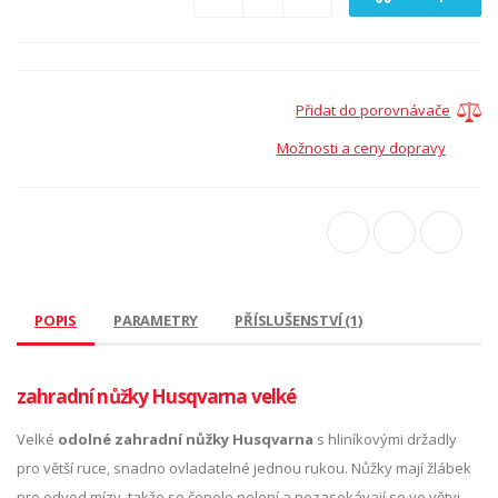
Přidat do porovnávače
Možnosti a ceny dopravy
POPIS
PARAMETRY
PŘÍSLUŠENSTVÍ (1)
zahradní nůžky Husqvarna velké
Velké
odolné zahradní nůžky Husqvarna
s hliníkovými držadly
pro větší ruce, snadno ovladatelné jednou rukou. Nůžky mají žlábek
pro odvod mízy, takže se čepele nelepí a nezasekávají se ve větvi.