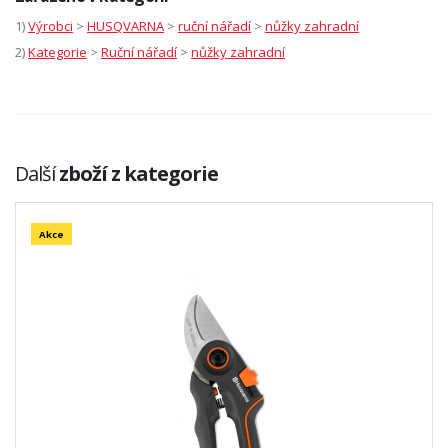
1)
Výrobci
>
HUSQVARNA
>
ruční nářadí
>
nůžky zahradní
2)
Kategorie
>
Ruční nářadí
>
nůžky zahradní
Další
zboží z kategorie
Akce