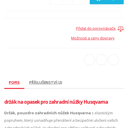
Přidat do porovnávače
Možnosti a ceny dopravy
POPIS
PŘÍSLUŠENSTVÍ (2)
držák na opasek pro zahradní nůžky Husqvarna
Držák, pouzdro zahradních nůžek Husqvarna
s elastickým
popruhem, který usnadňuje přenášení a bezpečné uložení vašich
zahradnických nůžek. Je vhodný pro většinu velikostí zahradních