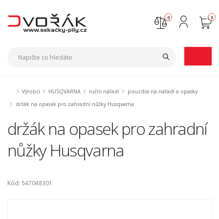
0
0
Nejste přihlášen
Přihlásit
Registrace
Výrobci
HUSQVARNA
ruční nářadí
pouzdra na nářadí a opasky
držák na opasek pro zahradní nůžky Husqvarna
držák na opasek pro zahradní
nůžky Husqvarna
Kód: 547048301