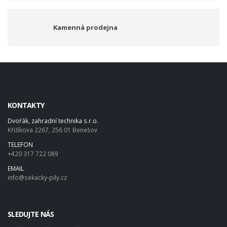
Kamenná prodejna
KONTAKTY
Dvořák, zahradní technika s.r.o.
Křižíkova 2267, 256 01 Benešov
TELEFON
+420 317 722 089
EMAIL
info@sekacky-pily.cz
SLEDUJTE NÁS