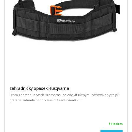
zahradnický opasek Husqvarna
Tento zahradní opasek Husqvarna lze vybavit různými nástavci, abyste při
práci na zahradě nebo v lese měli své nářadí v ...
Skladem