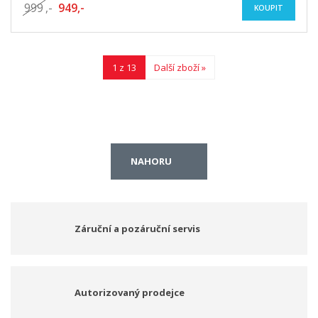
999
,-
949,-
KOUPIT
1 z 13
Další zboží »
NAHORU
Záruční a pozáruční servis
Autorizovaný prodejce