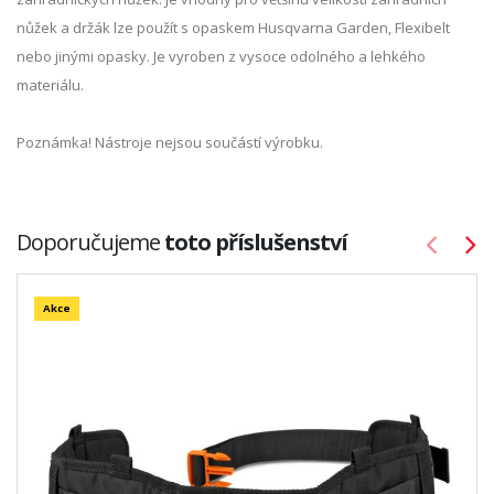
nůžek a držák lze použít s opaskem Husqvarna Garden, Flexibelt
nebo jinými opasky. Je vyroben z vysoce odolného a lehkého
materiálu.
Poznámka! Nástroje nejsou součástí výrobku.
Doporučujeme
toto příslušenství
Akce