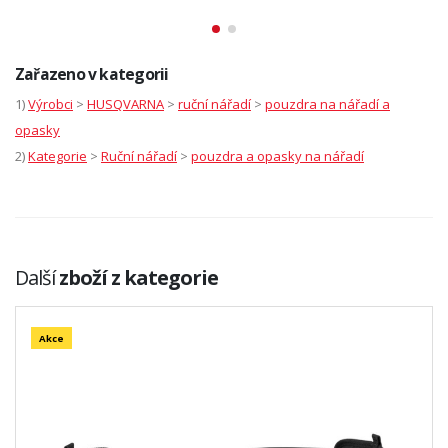
Zařazeno v kategorii
1)
Výrobci
>
HUSQVARNA
>
ruční nářadí
>
pouzdra na nářadí a
opasky
2)
Kategorie
>
Ruční nářadí
>
pouzdra a opasky na nářadí
Další
zboží z kategorie
Akce