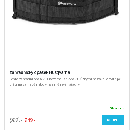
zahradnický opasek Husqvarna
Tento zahradní opasek Husqvarna lze vybavit různými nástavci, abyste při
práci na zahradě nebo v lese měli své nářadí v ...
Skladem
999
,-
949,-
KOUPIT