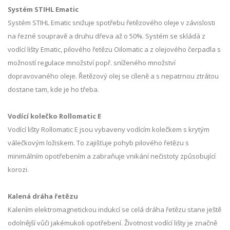
Systém STIHL Ematic
Systém STIHL Ematic snižuje spotřebu řetězového oleje v závislosti
na řezné soupravě a druhu dřeva až o 50%. Systém se skládá z
vodící lišty Ematic, pilového řetězu Oilomatic a z olejového čerpadla s
možností regulace množství popř. sníženého množství
dopravovaného oleje. Řetězový olej se cíleně a s nepatrnou ztrátou
dostane tam, kde je ho třeba.
Vodící kolečko Rollomatic E
Vodící lišty Rollomatic E jsou vybaveny vodícím kolečkem s krytým
válečkovým ložiskem. To zajišťuje pohyb pilového řetězu s
minimálním opotřebením a zabraňuje vnikání nečistoty způsobující
korozi.
Kalená dráha řetězu
Kalením elektromagnetickou indukcí se celá dráha řetězu stane ještě
odolnější vůči jakémukoli opotřebení. Životnost vodící lišty je značně