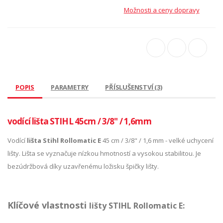
Možnosti a ceny dopravy
POPIS
PARAMETRY
PŘÍSLUŠENSTVÍ (3)
vodící lišta STIHL 45cm / 3/8" / 1,6mm
Vodící
lišta Stihl Rollomatic E
45 cm / 3/8" / 1,6 mm - velké uchycení
lišty. Lišta se vyznačuje nízkou hmotností a vysokou stabilitou. Je
bezúdržbová díky uzavřenému ložisku špičky lišty.
Klíčové vlastnosti
lišty STIHL Rollomatic E: