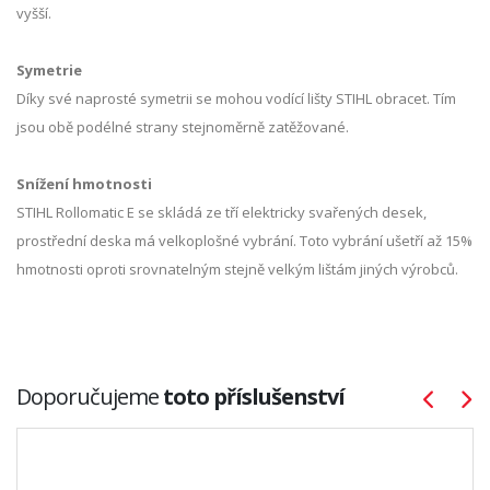
vyšší.
Symetrie
Díky své naprosté symetrii se mohou vodící lišty STIHL obracet. Tím
jsou obě podélné strany stejnoměrně zatěžované.
Snížení hmotnosti
STIHL Rollomatic E se skládá ze tří elektricky svařených desek,
prostřední deska má velkoplošné vybrání. Toto vybrání ušetří až 15%
hmotnosti oproti srovnatelným stejně velkým lištám jiných výrobců.
Doporučujeme
toto příslušenství