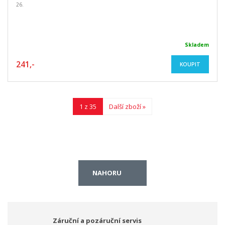
26.
Skladem
241,-
KOUPIT
1 z 35
Další zboží »
NAHORU
Záruční a pozáruční servis