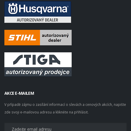
AKCE E-MAILEM
V případě zájmu o zasílání informací o slevách a cenových akcích, napište
zde svoji e-mailovou adresu a klikněte na přihlásit.