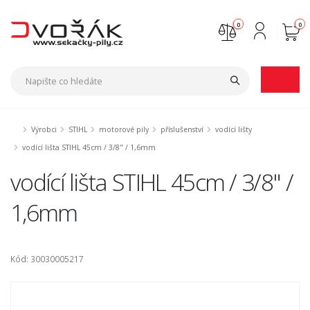
0
0
Nejste přihlášen
Přihlásit
Registrace
Výrobci
STIHL
motorové pily
příslušenství
vodící lišty
vodící lišta STIHL 45cm / 3/8" / 1,6mm
vodící lišta STIHL 45cm / 3/8" /
1,6mm
Kód: 30030005217