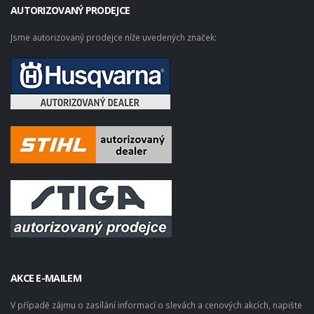
AUTORIZOVANÝ PRODEJCE
Jsme autorizovaný prodejce níže uvedených značek:
AKCE E-MAILEM
V případě zájmu o zasílání informací o slevách a cenových akcích, napište