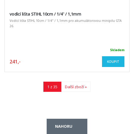
vodící lišta STIHL 10cm / 1/4" / 1,1mm
Vodící lišta STIHL 10cm / 1/4" / 1,1mm pro akumulátorovou minipilu GTA
26.
Skladem
241,-
KOUPIT
1 z 35
Další zboží »
NAHORU