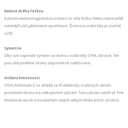
Kalená dráha řetězu
Kalením elektromagnetickou indukcí se celá dráha řetězu stane ještě
odolnější vůči jakémukoli opotřebení. Životnost vodící lišty je značně
vyšší.
Symetrie
Díky své naprosté symetrii se mohou vodící lišty STIHL obracet. Tím
jsou obě podélné strany stejnoměrně zatěžované.
Snížení hmotnosti
STIHL Rollomatic E se skládá ze tří elektricky svařených desek,
prostřední deska má velkoplošné vybrání. Toto vybrání ušetří až 15%
hmotnosti oproti srovnatelným stejně velkým lištám jiných výrobců.