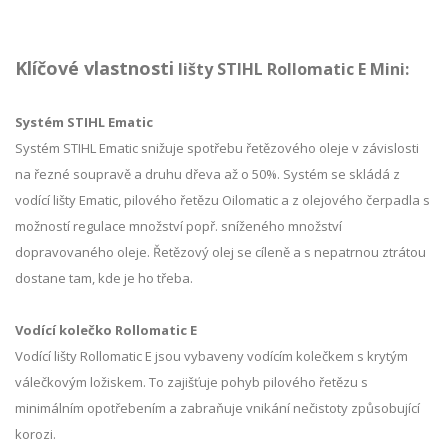
Klíčové vlastnosti
lišty STIHL Rollomatic E Mini:
Systém STIHL Ematic
Systém STIHL Ematic snižuje spotřebu řetězového oleje v závislosti
na řezné soupravě a druhu dřeva až o 50%. Systém se skládá z
vodící lišty Ematic, pilového řetězu Oilomatic a z olejového čerpadla s
možností regulace množství popř. sníženého množství
dopravovaného oleje. Řetězový olej se cíleně a s nepatrnou ztrátou
dostane tam, kde je ho třeba.
Vodící kolečko Rollomatic E
Vodící lišty Rollomatic E jsou vybaveny vodícím kolečkem s krytým
válečkovým ložiskem. To zajišťuje pohyb pilového řetězu s
minimálním opotřebením a zabraňuje vnikání nečistoty způsobující
korozi.