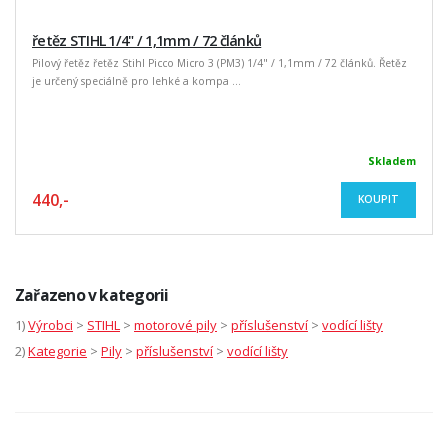
řetěz STIHL 1/4" / 1,1mm / 72 článků
Pilový řetěz řetěz Stihl Picco Micro 3 (PM3) 1/4" / 1,1mm / 72 článků. Řetěz
je určený speciálně pro lehké a kompa ...
Skladem
440,-
KOUPIT
Zařazeno v kategorii
1)
Výrobci
>
STIHL
>
motorové pily
>
příslušenství
>
vodící lišty
2)
Kategorie
>
Pily
>
příslušenství
>
vodící lišty