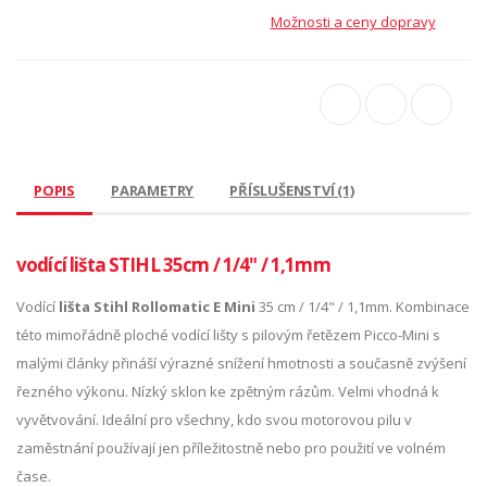
Možnosti a ceny dopravy
POPIS
PARAMETRY
PŘÍSLUŠENSTVÍ (1)
vodící lišta STIHL 35cm / 1/4" / 1,1mm
Vodící
lišta Stihl Rollomatic E Mini
35 cm / 1/4" / 1,1mm. Kombinace
této mimořádně ploché vodící lišty s pilovým řetězem Picco-Mini s
malými články přináší výrazné snížení hmotnosti a současně zvýšení
řezného výkonu. Nízký sklon ke zpětným rázům. Velmi vhodná k
vyvětvování. Ideální pro všechny, kdo svou motorovou pilu v
zaměstnání používají jen příležitostně nebo pro použití ve volném
čase.