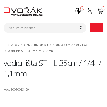
0
0
Nejste přihlášen
Přihlásit
Registrace
Výrobci
STIHL
motorové pily
příslušenství
vodící lišty
vodící lišta STIHL 35cm / 1/4" / 1,1mm
vodící lišta STIHL 35cm / 1/4" /
1,1mm
Kód: 30050083409